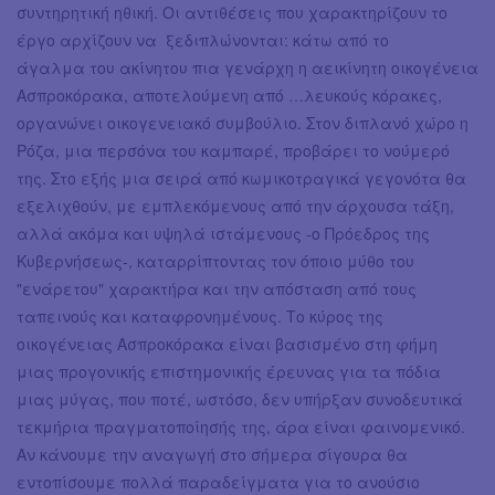
συντηρητική ηθική. Οι αντιθέσεις που χαρακτηρίζουν το
έργο αρχίζουν να ξεδιπλώνονται: κάτω από το
άγαλμα του ακίνητου πια γενάρχη η αεικίνητη οικογένεια
Ασπροκόρακα, αποτελούμενη από …λευκούς κόρακες,
οργανώνει οικογενειακό συμβούλιο. Στον διπλανό χώρο η
Ρόζα, μια περσόνα του καμπαρέ, προβάρει το νούμερό
της. Στο εξής μια σειρά από κωμικοτραγικά γεγονότα θα
εξελιχθούν, με εμπλεκόμενους από την άρχουσα τάξη,
αλλά ακόμα και υψηλά ιστάμενους -ο Πρόεδρος της
Κυβερνήσεως-, καταρρίπτοντας τον όποιο μύθο του
"ενάρετου" χαρακτήρα και την απόσταση από τους
ταπεινούς και καταφρονημένους. Το κύρος της
οικογένειας Ασπροκόρακα είναι βασισμένο στη φήμη
μιας προγονικής επιστημονικής έρευνας για τα πόδια
μιας μύγας, που ποτέ, ωστόσο, δεν υπήρξαν συνοδευτικά
τεκμήρια πραγματοποίησής της, άρα είναι φαινομενικό.
Αν κάνουμε την αναγωγή στο σήμερα σίγουρα θα
εντοπίσουμε πολλά παραδείγματα για το ανούσιο