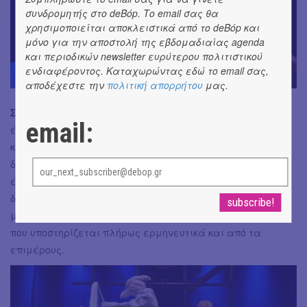
συνδρομητής στο deBόp. Το email σας θα
χρησιμοποιείται αποκλειστικά από το deBόp και
μόνο για την αποστολή της εβδομαδιαίας agenda
και περιοδικών newsletter ευρύτερου πολιτιστικού
ενδιαφέροντος. Καταχωρώντας εδώ το email σας,
αποδέχεστε την
πολιτική απορρήτου
μας.
Σύνολο:
Αξιοσημείωτη ευκαιρία να παρακολουθήσουμε
email:
ένα κείμενο πρωτίστως ιστορικής αξίας, που θίγει
καυστικά τα στεγανά και τις κοινωνικές συμβάσεις,
δοσμένο με ευφυή και ευρηματικό τρόπο, ώστε να
έχει απήχηση στο κοινό του σήμερα, αποφεύγοντας τους
διδακτισμούς. Γοργός ρυθμός, σύγχρονη ματιά και όψη,
μια πολύ ωραία και ενδιαφέρουσα συνολικά σύλληψη,
που υποστηρίζεται πλήρως ερμηνευτικά και από τα
επιμέρους.