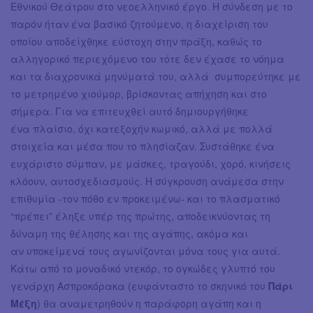
Εθνικού Θεάτρου στο νεοελληνικό έργο. Η σύνδεση με το
παρόν ήταν ένα βασικό ζητούμενο, η διαχείριση του
οποίου αποδείχθηκε εύστοχη στην πράξη, καθώς το
αλληγορικό περιεχόμενο του τότε δεν έχασε το νόημα
και τα διαχρονικά μηνύματά του, αλλά συμπορεύτηκε με
το μετρημένο χιούμορ, βρίσκοντας απήχηση και στο
σήμερα. Για να επιτευχθεί αυτό δημιουργήθηκε
ένα πλαίσιο, όχι κατεξοχήν κωμικό, αλλά με πολλά
στοιχεία και μέσα που το πλησίαζαν. Συστάθηκε ένα
ευχάριστο σύμπαν, με μάσκες, τραγούδι, χορό, κινήσεις
κλόουν, αυτοσχεδιασμούς. Η σύγκρουση ανάμεσα στην
επιθυμία -τον πόθο εν προκειμένω- και το πλασματικό
“πρέπει” έληξε υπέρ της πρώτης, αποδεικνύοντας τη
δύναμη της θέλησης και της αγάπης, ακόμα και
αν υποκείμενά τους αγωνίζονται μόνα τους για αυτά.
Κάτω από το μοναδικό ντεκόρ, το ογκώδες γλυπτό του
γενάρχη Ασπροκόρακα (ευφάνταστο το σκηνικό του
Πάρι
Μέξη
) θα αναμετρηθούν η παράφορη αγάπη και η