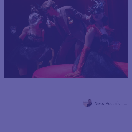
Νίκος Ρουμπής
→