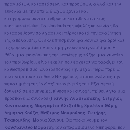
πραγμάτων, καταστάσεων και προσώπων, αλλά και την
ευκολία με την οποία διαχωρίζονται και
κατηγοριοποιούνται ανθρώποι και τίθενται εκτός
κοινωνικού status. Τα standards της υψηλής κοινωνίας θα
καταρρεύσουν σαν χάρτινοι πύργοι κατά την αναζήτηση
της απόλαυσης. Οι εκλεπτυσμένοι φαίνονται φαιδροί και
ας φορούν μάσκα για να μη γίνουν αναγνωρίσιμοι. Η
Ρόζα, μια εκπρόσωπος της κατώτερης τάξης, μια γυναίκα
του περιθωρίου, είναι εκείνη που έρχεται να ταράξει τον
καθωσπρεπισμό, ανατρέποντας την μέχρι τώρα πορεία
του ενάρετου και ηθικού Νικηφόρου, ταρακουνώντας την
πεπατημένη της "αγίας" οικογένειάς του. Εξαιρετική
δουλειά σε ερμηνείες, κίνηση και συνοχή, πείθουν για μια
προσπάθεια συνόλου
(Γιάννης Αναστασάκης, Στέργιος
Κοντακιώτης, Μαργαρίτα Αλεξιάδη, Χριστίνα Θύμη,
Δήμητρα Κούζα, Μάξιμος Μουμούρης, Σωτήρης
Τσακομίδης, Μαρία Χάνου).
Θα προκρίνουμε τον
Κωνσταντίνο Μωραΐτη
, τον αποφασισμένο Νικηφόρο, που