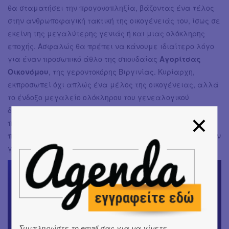
θα σταματήσει την προγονοπληξία, βάζοντας ένα τέλος
στην ανθρωποφαγική τακτική της οικογένειάς του, ίσως σε
εκείνη της μεγαλύτερης γενιάς ή και μιας ολόκληρης
εποχής. Ασφαλώς θα πρέπει να κάνουμε ιδιαίτερο λόγο
για έναν προσωπικό άθλο της σπουδαίας
Αγορίτσας
Οικονόμου
, της γεροντοκόρης Βιργινίας. Κυρίαρχη,
εκπροσωπεί όχι απλώς ένα μέλος της οικογένειας, αλλά
το ένδοξο μεγαλείο ολόκληρου του γενεαλογικού
δέντρου. Απρόσιτη, χειμαρρώδης, με μκρές
πινελιές ανθρώπινης διάστασης, πιστή μέχρι τέλους στις
παραδόσεις και τις προλήψεις, ακόμα και όταν όλα έχουν
γκρεμιστεί. Συναρπαστική ερμηνεία, με πυγμή.
Συμπληρώστε το email σας για να γίνετε