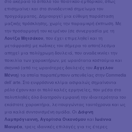
στο ακέραιο το δίπολο του ποιοτικού-εμπορικού, όπως
επισημαίνει και στο συνοδευτικό σημείωμα του
προγράμματος. Δημιουργεί μια εύθυμη παράσταση
μαζικής πρόσκλησης, χωρίς την παραμικρή έκπτωση. Με
την προσαρμογή του κειμένου (σε συνεργασία με τη
Λουίζα Μητσάκου
, που έχει επιμεληθεί και τη
μετάφραση) με κώδικες του σήμερα το αποτέλεσμα
απηχεί μια πολύχρωμη δουλειά, που αναδεικνύει την
ποικιλία των χαρακτήρων, με ωραιότατα κοστούμια και
σκηνικό (από τις ωραιότερες δουλειές του
Άγγελου
Μέντη
) τα οποία παραπέμπουν απευθείας στην Commedia
dell’ arte. Στο ευφρόσυνο κλίμα ασφαλώς σημαίνοντα
ρόλο έχουν και οι πολύ καλές ερμηνείες, που μέσα στο
πολυπληθές όλο διατηρούν εμφανή την ιδιαιτερότητα του
εκάστοτε χαρακτήρα, λειτουργώντας ταυτόχρονα και ως
μια καλά συντονισμένη ομάδα. Οι
Δάφνη
Λαμπρόγιαννη, Αγορίτσα Οικονόμου
και
Ιωάννα
Μαυρέα
, τρεις ιδανικές επιλογές για τις έτερες