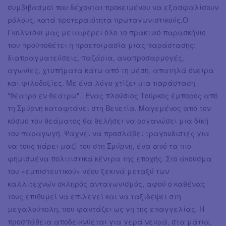
συμβιβασμοί που δέχονται προκειμένου να εξασφαλίσουν
ρόλους, κατά προτεραιότητα πρωταγωνιστικούς.Ο
Γκολντόνι μας μεταφέρει όλο το πρακτικό παρασκήνιο
που προϋποθέτει η προετοιμασία μιας παράστασης:
διαπραγματεύσεις, παζάρια, αναπροσαρμογές,
αγωνίες, χτυπήματα κάτω από τη μέση, απατηλά όνειρα
και φιλοδοξίες. Με ένα λόγο χτίζει μια παράσταση
"θέατρο εν θεάτρω". Ένας πλούσιος Τούρκος έμπορος από
τη Σμύρνη καταφτάνει στη Βενετία. Μαγεμένος από τον
κόσμο του θεάματος θα θελήσει να οργανώσει μια δική
του παραγωγή. Ψάχνει να προσλάβει τραγουδιστές για
να τους πάρει μαζί του στη Σμύρνη, ένα από τα πιο
φημισμένα πολιτιστικά κέντρα της εποχής. Στο άκουσμα
του «εμπιστευτικού» νέου ξεκινά μεταξύ των
καλλιτεχνών σκληρός ανταγωνισμός, αφού ο καθένας
τους επιθυμεί να επιλεγεί και να ταξιδέψει στη
μεγαλούπολη, που φαντάζει ως γη της επαγγελίας. Η
προσπάθεια αποδεικνύεται για γερά νευρά, στα μάτια,