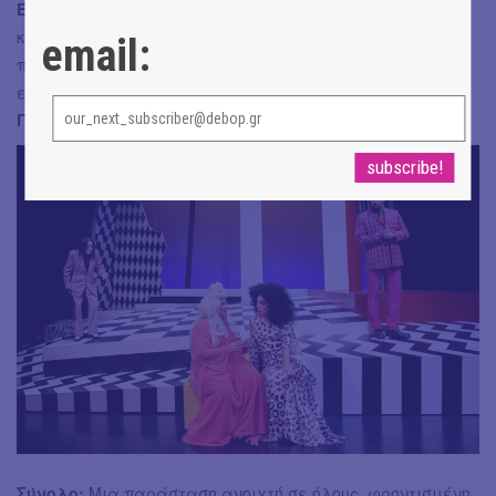
Εύα Φρακτοπούλου
), όλοι έδιναν την εντύπωση ότι ήταν
καλά ασκημένοι και συμπλήρωναν επιτυχώς το παζλ του
email:
πολυπρόσωπου θεατρικού σύμπαντος, μέλη του οποίου
εκπροσωπούσαν. Σε σύννομο πνεύμα η μουσική του
Γιώργου Δούσου
.
Σύνολο:
Μια παράσταση ανοιχτή σε όλους, φροντισμένη