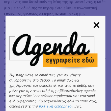
περσόνες που διεκδικούν τη θέση της πριμαντόνας, η κάθε
μια με τον δικό της ταπεραμέντο είναι απολαυστική.
Σπουδαίος ηθοποιός ο
Θέμης Πάνου
, άλλη μια
ευκαιρία να το επιβεβαιώσουμε, σε έναν ρόλο αυτήν τη
φορά κατεξοχήν κωμικό (Τούρκος ιμπρεσάριος), που δεν
τον έχουμε συνηθίσει, αποδεικνύοντας το εύρος της
γκάμας του. Συμπαθέστατος ο
Σπύρος Μπιμπίλας
,
αεικίνητος στον ρόλο του μεσάζοντα. Η ερμηνεία του
Αλέξανδρου Μυλωνά
(Κόμης) μας φάνηκε λίγο
σφιγμένη, πιο συγκρατημένη από ό,τι απαιτεί ένας ρόλος
σοβαρού χαρακτήρα μεν εντός όμως ενός γενικότερα
εύθυμου πλαισίου. Ικανοποιητικά κινήθηκαν και οι λοιποί
Συμπληρώστε το email σας για να γίνετε
ερμηνευτές στους δεύτερους ρόλους (
Ταξιάρχης Χάνος,
συνδρομητής στο deBόp. Το email σας θα
Στράτος Χρήστου, Λαέρτης Μαλκότσης, Παναγιώτης
χρησιμοποιείται αποκλειστικά από το deBόp και
Παναγόπουλος, Βάσια Ζαχαροπούλου, Αλίκη
μόνο για την αποστολή της εβδομαδιαίας agenda
Ζαχαροπούλου, Αντώνης Αντωνιάδης, Πάνος
και περιοδικών newsletter ευρύτερου πολιτιστικού
Αποστολόπουλος, Σμαράγδα Κάκκινου, Αλέξανδρος
ενδιαφέροντος. Καταχωρώντας εδώ το email σας,
αποδέχεστε την
πολιτική απορρήτου
μας.
Κωτσόπουλος, Κατερίνα Πλεξίδα, Περικλής Σιούντας,