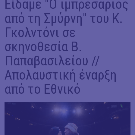
Είδαμε "Ο ιμπρεσάριος
από τη Σμύρνη" του Κ.
Γκολντόνι σε
σκηνοθεσία Β.
Παπαβασιλείου //
Απολαυστική έναρξη
από το Εθνικό