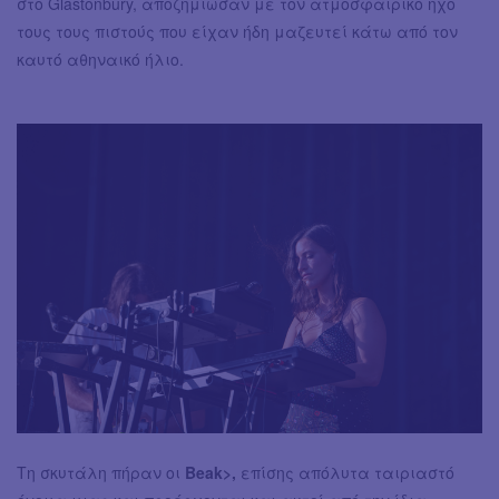
στο Glastonbury, αποζημίωσαν με τον ατμοσφαιρικό ήχο
τους τους πιστούς που είχαν ήδη μαζευτεί κάτω από τον
καυτό αθηναικό ήλιο.
Tη σκυτάλη πήραν οι
Beak>,
επίσης απόλυτα ταιριαστό