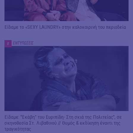
Είδαμε το «SEXY LAUNDRY» στην καλοκαιρινή του περιοδεία
ΕΝΤΥΠΩΣΕΙΣ
#
Είδαμε: "Εκάβη” του Ευριπίδη- Στη σκιά της Πολιτείας", σε
σκηνοθεσία Στ. Λιβαθινού // Θυμός & εκδίκηση έναντι της
τραγικότητας