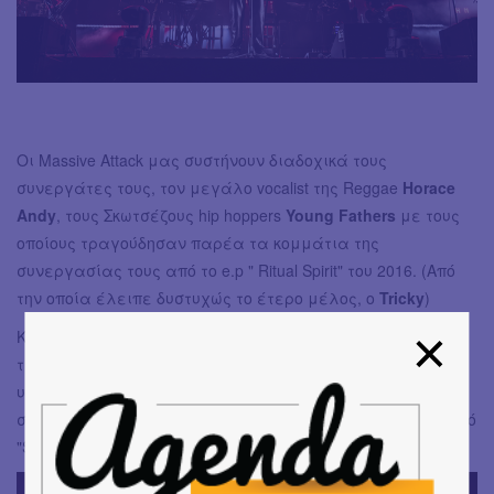
Οι Massive Attack μας συστήνουν διαδοχικά τους
συνεργάτες τους, τον μεγάλο vocalist της Reggae
Horace
Andy
, τους Σκωτσέζους hip hoppers
Young Fathers
με τους
οποίους τραγούδησαν παρέα τα κομμάτια της
συνεργασίας τους από το e.p " Ritual Spirit" του 2016. (Από
την οποία έλειπε δυστυχώς το έτερο μέλος, ο
Tricky
)
Και, φυσικά, την ιέρεια
Liz Fraser
, πρώην τραγουδίστρια
των Cocteau Twins και This Mortal Coil, η οποία απέδωσε
υπέροχα τόσο το "Teardrop" και το "Black Milk" από το
σκοτεινό "Mezzanine" , όσο και την διασκευή στο συγκινητικό
"Song to the Siren" του Tim Buckley