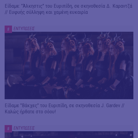
Είδαμε: "Άλκηστις" του Ευριπίδη, σε σκηνοθεσία Δ. Καραντζά
// Ευφυής σύλληψη και χαμένη ευκαιρία
ΕΝΤΥΠΩΣΕΙΣ
#
Είδαμε "Βάκχες" του Ευριπίδη, σε σκηνοθεσία J. Gardev //
Καλώς ήρθατε στο σόου!
ΕΝΤΥΠΩΣΕΙΣ
#