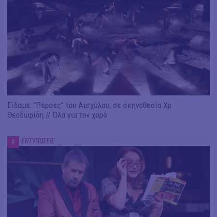
Είδαμε: "Πέρσες" του Αισχύλου, σε σκηνοθεσία Χρ.
Θεοδωρίδη // Όλα για τον χορό
ΕΝΤΥΠΩΣΕΙΣ
#