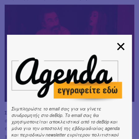
Συμπληρώστε το email σας για να γίνετε
Σύνολο:
Μια παράσταση που η παρουσία και ο
συνδρομητής στο deBόp. Το email σας θα
συμβολισμός της κρίνονται μεγαλύτερα από ό,τι
χρησιμοποιείται αποκλειστικά από το deBόp και
εκ πρώτης φαίνονται. Γιατί, αν το θέατρο δεν είναι ο
μόνο για την αποστολή της εβδομαδιαίας agenda
και περιοδικών newsletter ευρύτερου πολιτιστικού
χώρος εκείνος που η κάθε είδους ανοικτότητα και