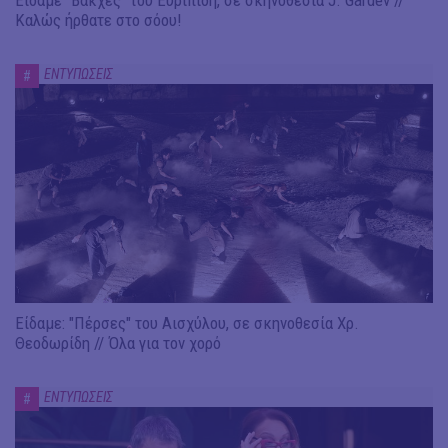
Είδαμε "Βάκχες" του Ευριπίδη, σε σκηνοθεσία J. Gardev //
Καλώς ήρθατε στο σόου!
ΕΝΤΥΠΩΣΕΙΣ
#
Είδαμε: "Πέρσες" του Αισχύλου, σε σκηνοθεσία Χρ.
Θεοδωρίδη // Όλα για τον χορό
ΕΝΤΥΠΩΣΕΙΣ
#