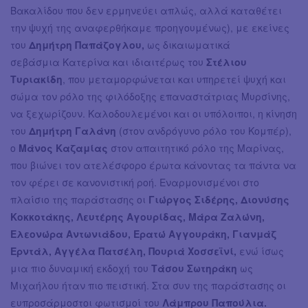
Βακαλίδου που δεν ερμηνεύει απλώς, αλλά καταθέτει
την ψυχή της αναφερθήκαμε προηγουμένως), με εκείνες
του
Δημήτρη Παπάζογλου,
ως δικαιωματικά
σεβάσμια Κατερίνα και ιδιαιτέρως του
Στέλιου
Τυριακίδη
, που μεταμορφώνεται και υπηρετεί ψυχή και
σώμα τον ρόλο της φιλόδοξης επαναστάτριας Μυρσίνης,
να ξεχωρίζουν. Καλοδουλεμένοι και οι υπόλοιποι, η κίνηση
του
Δημήτρη Γαλάνη
(στον ανδρόγυνο ρόλο του Κομπέρ),
ο
Μάνος Καζαμίας
στον απαιτητικό ρόλο της Μαρίνας,
που βιώνει τον ατελέσφορο έρωτα κάνοντας τα πάντα να
τον φέρει σε κανονιστική ροή. Εναρμονισμένοι στο
πλαίσιο της παράστασης οι
Γιώργος Σιδέρης, Διονύσης
Κοκκοτάκης, Λευτέρης Αγουρίδας, Μάρα Ζαλώνη,
Ελεονώρα Αντωνιάδου, Ερατώ Αγγουράκη, Γιανμάζ
Ερντάλ, Αγγέλα Πατσέλη, Πουριά Χοσσεϊνί,
ενώ ίσως
μια πιο δυναμική εκδοχή του
Τάσου Σωτηράκη
ως
Μιχαήλου ήταν πιο πειστική. Στα συν της παράστασης οι
ευπροσάρμοστοι φωτισμοί του
Λάμπρου Παπούλια.