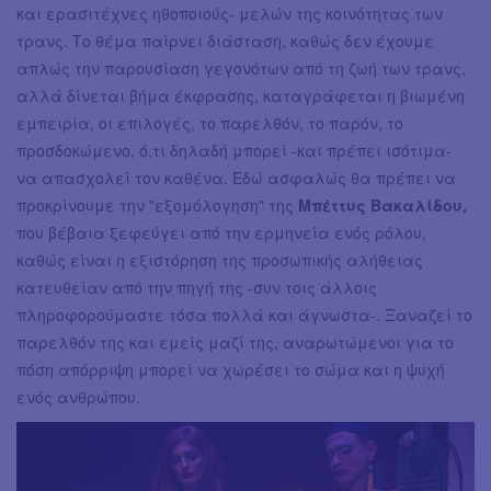
και ερασιτέχνες ηθοποιούς- μελών της κοινότητας των
τρανς. Το θέμα παίρνει διάσταση, καθώς δεν έχουμε
απλώς την παρουσίαση γεγονότων από τη ζωή των τρανς,
αλλά δίνεται βήμα έκφρασης, καταγράφεται η βιωμένη
εμπειρία, οι επιλογές, το παρελθόν, το παρόν, το
προσδοκώμενο, ό,τι δηλαδή μπορεί -και πρέπει ισότιμα-
να απασχολεί τον καθένα. Εδώ ασφαλώς θα πρέπει να
προκρίνουμε την "εξομόλογηση" της
Μπέττυς Βακαλίδου,
που βέβαια ξεφεύγει από την ερμηνεία ενός ρόλου,
καθώς είναι η εξιστόρηση της προσωπικής αλήθειας
κατευθείαν από την πηγή της -συν τοις άλλοις
πληροφορούμαστε τόσα πολλά και άγνωστα-. Ξαναζεί το
παρελθόν της και εμείς μαζί της, αναρωτώμενοι για το
πόση απόρριψη μπορεί να χωρέσει το σώμα και η ψυχή
ενός ανθρώπου.