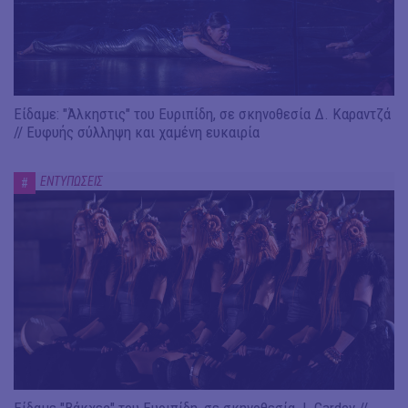
Είδαμε: "Άλκηστις" του Ευριπίδη, σε σκηνοθεσία Δ. Καραντζά
// Ευφυής σύλληψη και χαμένη ευκαιρία
ΕΝΤΥΠΩΣΕΙΣ
#