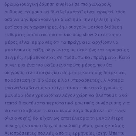
δραματουργική δόμηση κινείται σε πιο χαλαρούς
ρυθμούς, τα μουσικά “διαλείμματα” είναι αρκετά, τόσο
όσο να μην προάγουν για διάστημα την εξέλιξη ή την
εστίαση σε χαρακτήρες, δημιουργούν ωστόσο διάθεση
ευθυμίας μέσα από ένα άτυπο drag show. Στο δεύτερο
μέρος είναι εμφανές ότι τα πράγματα αρχίζουν να
μπαίνουν σε τάξη, οδηγώντας σε σασπένς και κορυφαίες
στιγμές, εμβαθύνοντας σε πρόσωπα και πράγματα. Κατά
συνέπεια ένα πιο μαζεμένο πρώτο μέρος, που θα
οδηγούσε αντιστοίχως και σε μια μικρότερης διάρκειας
παράσταση (οι 3,5 ώρες είναι υπεραρκετές), λιγότερα
επαναλαμβανόμενα στιγμιότυπα που καταλήγουν ως
μανιέρα (δεν χρειαζόταν λόγου χάρη να βλέπουμε ανά
τακτά διαστήματα περιστατικά ερωτικής συνέρευσης για
να καταλάβουμε τι κατά κύριο λόγο συμβαίνει σε έναν
οίκο ανοχής) θα είχαν ως αποτέλεσμα τη μεγαλύτερη
συνοχή, έναν πιο σφιχτό συνολικό ρυθμό, χωρίς κοιλιές.
Αξιοπρόσεκτες πολλές από τις ερμηνείες (στην Μπέττυ