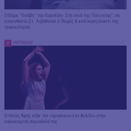
Είδαμε: "Εκάβη” του Ευριπίδη- Στη σκιά της Πολιτείας", σε
σκηνοθεσία Στ. Λιβαθινού // Θυμός & εκδίκηση έναντι της
τραγικότητας
ΕΝΤΥΠΩΣΕΙΣ
#
Ο Θείος Άρης είδε την «Ιφιγένεια η εν Αυλίδι» στην
καλοκαιρινή περιοδεία της