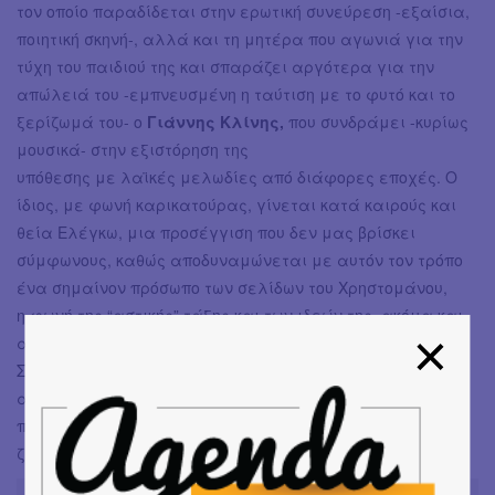
τον οποίο παραδίδεται στην ερωτική συνεύρεση -εξαίσια,
ποιητική σκηνή-, αλλά και τη μητέρα που αγωνιά για την
τύχη του παιδιού της και σπαράζει αργότερα για την
απώλειά του -εμπνευσμένη η ταύτιση με το φυτό και το
ξερίζωμά του- ο
Γιάννης Κλίνης,
που συνδράμει -κυρίως
μουσικά- στην εξιστόρηση της
υπόθεσης με λαϊκές μελωδίες από διάφορες εποχές. Ο
ίδιος, με φωνή καρικατούρας, γίνεται κατά καιρούς και
θεία Ελέγκω, μια προσέγγιση που δεν μας βρίσκει
σύμφωνους, καθώς αποδυναμώνεται με αυτόν τον τρόπο
ένα σημαίνον πρόσωπο των σελίδων του Χρηστομάνου,
η φωνή της “αστικής” τάξης και των ιδεών της, ακόμα και
αν η επιλογή εκληφθεί ως σκωπτικό σχόλιο προς αυτά.
Σπουδαία η παρουσία της
Ευδοξίας Ανδρουλιδάκη
στα
αφηγηματικά μέρη, με καθαρή φωνή, ρυθμό και
παραστατικότητα, σηκώνει μεγάλος βάρος και κρατάει
ζωηρό το ενδιαφέρον του κοινού, απολαυστικότατη!