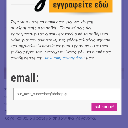
Συμπληρώστε το email σας για να γίνετε
συνδρομητής στο deBόp. Το email σας θα
χρησιμοποιείται αποκλειστικά από το deBόp και
μόνο για την αποστολή της εβδομαδιαίας agenda
και περιοδικών newsletter ευρύτερου πολιτιστικού
ενδιαφέροντος. Καταχωρώντας εδώ το email σας,
αποδέχεστε την
πολιτική απορρήτου
μας.
email:
Σύνολο:
Έντιμη προσπάθεια, που προσεγγίζει με καλές
προθέσεις και σημερινούς όρους ένα σημαντικό έργο του
παρελθόντος, που, πέρα από το να το γνωστοποιεί,
πετυχαίνει να το κάνει δεκτικό στο -νεανικό κατά κύριο
λόγο- κοινό, αμφότερα σημαντικά γεγονότα.