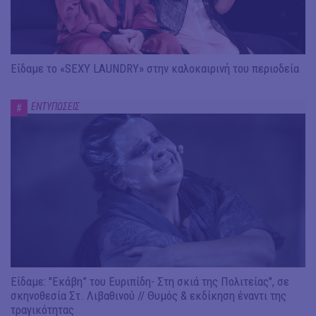
Είδαμε το «SEXY LAUNDRY» στην καλοκαιρινή του περιοδεία
ΕΝΤΥΠΩΣΕΙΣ
#
Είδαμε: "Εκάβη” του Ευριπίδη- Στη σκιά της Πολιτείας", σε
σκηνοθεσία Στ. Λιβαθινού // Θυμός & εκδίκηση έναντι της
τραγικότητας