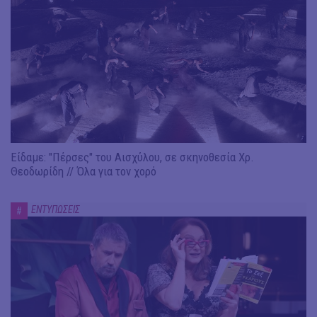
Είδαμε: "Πέρσες" του Αισχύλου, σε σκηνοθεσία Χρ.
Θεοδωρίδη // Όλα για τον χορό
ΕΝΤΥΠΩΣΕΙΣ
#