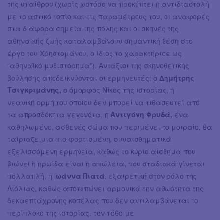
της υπαίθρου (χωρίς ωστόσο να προκύπτει η αντιδιαστολή
με το αστικό τοπίο και τις παραμέτρους του, οι αναφορές
στα διάφορα σημεία της πόλης και οι σκηνές της
αθηναϊκής ζωής καταλαμβάνουν σημαντική θέση στο
έργο του Χρηστομάνου, ο ίδιος το χαρακτήρισε ως
“αθηναϊκό μυθιστόρημα”). Αντάξιοι της σκηνοθετικής
βούλησης αποδεικνύονται οι ερμηνευτές: ο
Δημήτρης
Τσιγκριμάνης,
ο όμορφος Νίκος της ιστορίας, η
νεανική ορμή του οποίου δεν μπορεί να τιθασευτεί από
τα απροσδόκητα γεγονότα, η
Αντιγόνη Φρυδά,
ένα
καθηλωμένο, ασθενές σώμα που περιμένει το μοιραίο, θα
ταίριαζε μια πιο φορτισμένη, συναισθηματικά
εξελισσόμενη ερμηνεία, καθώς το κύριο αίσθημα που
βιώνει η ηρωίδα είναι η απώλεια, που σταδιακά γίνεται
πολλαπλή, η
Ιωάννα Πιατά
, εξαιρετική στον ρόλο της
Λιόλιας, καθώς αποτυπώνει αρμονικά την αθωότητα της
δεκαεπτάχρονης κοπέλας που δεν αντιλαμβάνεται το
περίπλοκο της ιστορίας, τον πόθο με