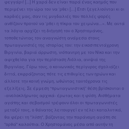
φεγγάρι! [...] Η χαρά δεν είναι παρά ένας καημός που
περιμένει την ώρα του να 'ρθει […] Έτσι ξεγελιούνται κι οι
καρδιές μας, σαν τις μυγδαλιές που πολλές φορές
ανθίζουν προτού να 'ρθει η πίκρα του χειμώνα...». Με αυτά
τα λόγια αρχίζει τη διήγησή του ο Χρηστομάνος,
τοποθετώντας τον αναγνώστη ανάμεσα στους
πρωταγωνιστές της ιστορίας του: την εικοσιπεντάχρονη
Βιργινία, βαριά άρρωστη, νιόπαντρη με τον Νίκο και την
αφιχθείσα για την περίσταση Λιόλια, ανιψιά της
Βιργινίας. Γύρω τους, ο κοινωνικός περίγυρος σχολιάζει
διττά, εκφράζοντας πότε τις επιθυμίες των ηρώων και
άλλοτε την κοινή γνώμη, ωθώντας ταυτόχρονα τις
εξελίξεις. Σε έμμεση “πρωταγωνιστική” θέση βρίσκονται ο
-ανολοκλήρωτος αρχικά- έρωτας και η φύση. Αισθήματα
αγάπης και σεβασμού τρέφουν όλοι οι πρωταγωνιστές
μεταξύ τους, ο θάνατος λειτουργεί εν τέλει καταλυτικά,
θα φέρει τη "λύση", βάζοντας την παράνομη αγάπη σε
"ορθά" καλούπια. Ο Χρηστομάνος μέσα από αυτήν τη