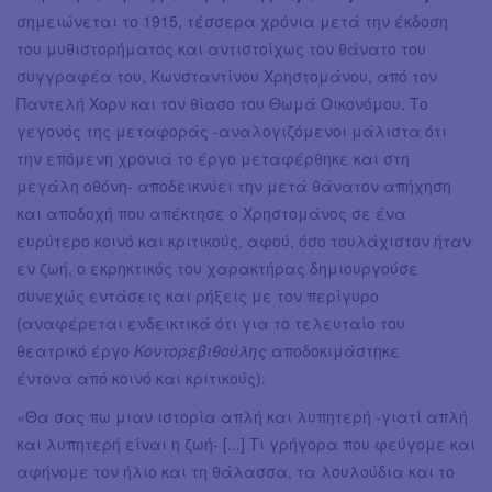
σημειώνεται το 1915, τέσσερα χρόνια μετά την έκδοση
του μυθιστορήματος και αντιστοίχως τον θάνατο του
συγγραφέα του, Κωνσταντίνου Χρηστoμάνου, από τον
Παντελή Χορν και τον θίασο του Θωμά Οικονόμου. Το
γεγονός της μεταφοράς -αναλογιζόμενοι μάλιστα ότι
την επόμενη χρονιά το έργο μεταφέρθηκε και στη
μεγάλη οθόνη- αποδεικνύει την μετά θάνατον απήχηση
και αποδοχή που απέκτησε ο Χρηστομάνος σε ένα
ευρύτερο κοινό και κριτικούς, αφού, όσο τουλάχιστον ήταν
εν ζωή, ο εκρηκτικός του χαρακτήρας δημιουργούσε
συνεχώς εντάσεις και ρήξεις με τον περίγυρο
(αναφέρεται ενδεικτικά ότι για το τελευταίο του
θεατρικό έργο
Κοντορεβιθούλης
αποδοκιμάστηκε
έντονα από κοινό και κριτικούς).
«Θα σας πω μιαν ιστορία απλή και λυπητερή -γιατί απλή
και λυπητερή είναι η ζωή- [...] Τι γρήγορα που φεύγομε και
αφήνομε τον ήλιο και τη θάλασσα, τα λουλούδια και το