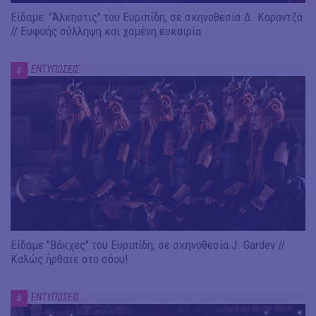
Είδαμε: "Άλκηστις" του Ευριπίδη, σε σκηνοθεσία Δ. Καραντζά
// Ευφυής σύλληψη και χαμένη ευκαιρία
ΕΝΤΥΠΩΣΕΙΣ
#
Είδαμε "Βάκχες" του Ευριπίδη, σε σκηνοθεσία J. Gardev //
Καλώς ήρθατε στο σόου!
ΕΝΤΥΠΩΣΕΙΣ
#