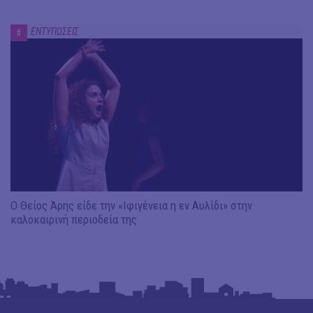
ΕΝΤΥΠΩΣΕΙΣ
#
Ο Θείος Άρης είδε την «Ιφιγένεια η εν Αυλίδι» στην
καλοκαιρινή περιοδεία της