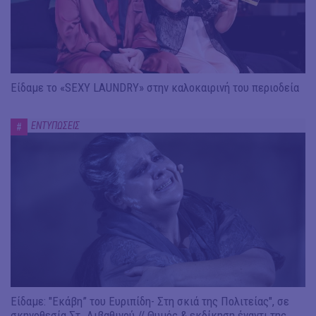
Είδαμε το «SEXY LAUNDRY» στην καλοκαιρινή του περιοδεία
ΕΝΤΥΠΩΣΕΙΣ
#
Είδαμε: "Εκάβη” του Ευριπίδη- Στη σκιά της Πολιτείας", σε
σκηνοθεσία Στ. Λιβαθινού // Θυμός & εκδίκηση έναντι της