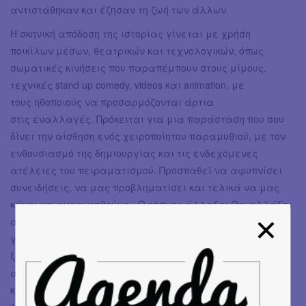
αντιστάθηκαν και έζησαν τη ζωή των άλλων.
Η σκηνική απόδοση της ιστορίας γίνεται με χρήση
ποικίλων μέσων, θεατρικών και τεχνολογικών, όπως
σωματικές κινήσεις που παραπέμπουν στους μίμους,
τεχνικές stand up comedy, videos και animation, με
τους ηθοποιούς να προσαρμόζονται άρτια
στις εναλλαγές. Πρόκειται για μια παράσταση που σου
δίνει την αίσθηση ενός χειροποίητου παραμυθιού, με τον
ενθουσιασμό της δημιουργίας και τις ενδεχόμενες
ατέλειες του πειραματισμού. Προσπαθεί να αφυπνίσει
συνειδήσεις, να μας προβληματίσει και τελικά να μας
κάνει να αναρωτηθούμε «Ο κόσμος άλλαξε; Θα αλλάξει
άραγε ποτέ;». Στο «Απέθαντο» η Αρετή κι η μάνα, οι δυο
γυναικείες φιγούρες του έργου, δεν πεθαίνουν, αλλά
ξεκινούν ένα ξέφρενο χορό θανάτου πάνω στα
απομεινάρια του κόσμου τους και με τα μάτια
καρφωμένα στον ορίζοντα ονειρεύονται το μέλλον, ίσως