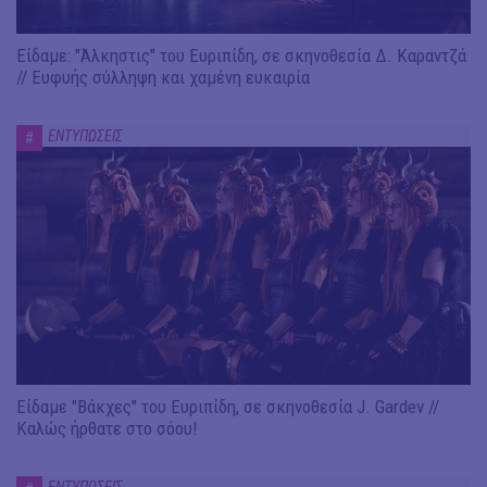
Είδαμε: "Άλκηστις" του Ευριπίδη, σε σκηνοθεσία Δ. Καραντζά
// Ευφυής σύλληψη και χαμένη ευκαιρία
ΕΝΤΥΠΩΣΕΙΣ
#
Είδαμε "Βάκχες" του Ευριπίδη, σε σκηνοθεσία J. Gardev //
Καλώς ήρθατε στο σόου!