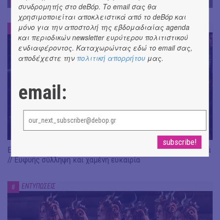
ΕΝΤΥΠΩΣΕΙΣ
συνδρομητής στο deBόp. Το email σας θα
χρησιμοποιείται αποκλειστικά από το deBόp και
μόνο για την αποστολή της εβδομαδιαίας agenda
ΕΝΤΥΠΩΣΕΙΣ
#
και περιοδικών newsletter ευρύτερου πολιτιστικού
ενδιαφέροντος. Καταχωρώντας εδώ το email σας,
αποδέχεστε την
πολιτική απορρήτου
μας.
email:
Είδαμε: "Άλκηστις" του Ευριπίδη, σε σκηνοθεσία Δ. Καραντζά
// Ευφυής σύλληψη και χαμένη ευκαιρία
ΕΝΤΥΠΩΣΕΙΣ
#