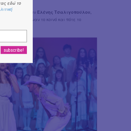
ας εδώ το
λιτική
ις ερμηνείες των
Ελένης Τσαλιγοπούλου,
ίου
πότε ξεσήκωναν το κοινό και πότε το
ειροκρότημα!