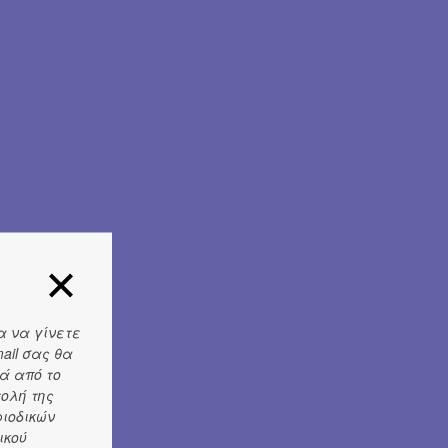
α να γίνετε
ail σας θα
ά από το
τολή της
ριοδικών
ικού