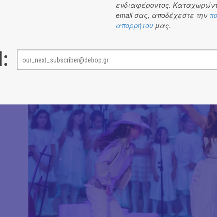
ενδιαφέροντος. Καταχωρώντ
email σας, αποδέχεστε την
πο
Τα
δημοφιλή τραγούδια του Γιώργου Χατζηπιερή
με τ
απορρήτου
μας.
Αλκίνοου Ιωαννίδη, Ρένας Μόρφη και Γιάννη Διονυσ
συγκινούσαν και κάθε φορά κέρδιζαν το ενθουσιώδες χ
l: