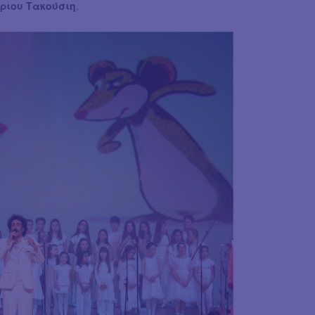
ριου Τακούσιη
.