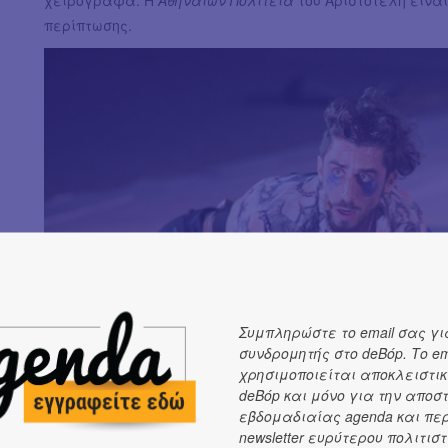
χειρόγραφα. Η
Αθηναίων Πολιτεία
του Αριστοτέλη είνα
περίπτωσης.
Συμπληρώστε το email σας γι
συνδρομητής στο deBόp. Το em
χρησιμοποιείται αποκλειστικ
deBόp και μόνο για την αποσ
εβδομαδιαίας agenda και πε
newsletter ευρύτερου πολιτιστ