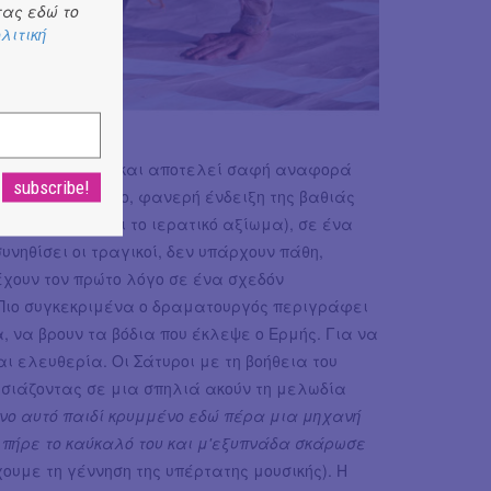
ας εδώ το
λιτική
αιγνιώδες ύφος και αποτελεί σαφή αναφορά
ούν θεοί και μόνο, φανερή ένδειξη της βαθιάς
να διάστημα και το ιερατικό αξίωμα), σε ένα
νηθίσει οι τραγικοί, δεν υπάρχουν πάθη,
έχουν τον πρώτο λόγο σε ένα σχεδόν
 Πιο συγκεκριμένα ο δραματουργός περιγράφει
, να βρουν τα βόδια που έκλεψε ο Ερμής. Για να
ι ελευθερία. Οι Σάτυροι με τη βοήθεια του
λησιάζοντας σε μια σπηλιά ακούν τη μελωδία
υπνο αυτό παιδί κρυμμένο εδώ πέρα μια μηχανή
ε πήρε το καύκαλό του και μ'εξυπνάδα σκάρωσε
χουμε τη γέννηση της υπέρτατης μουσικής). Η