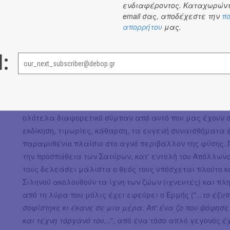
ενδιαφέροντος. Καταχωρώντ
email σας, αποδέχεστε την
πο
απορρήτου
μας.
l:
Το προκείμενο έργο του Σοφοκλή έχει ανάλαφρο και π
προς το Διόνυσο και τις βακχικές τελετές. Πρωταγωνιστ
θρησκευτικότητας που διέπει τον Σοφοκλή (άσκησε για έ
ολότελα διαφορετικό σύμπαν από αυτό που μας έχουν συ
εκδίκηση, τιμωρίες, κάθαρση, τα ευγενή συναισθήματα 
παραμυθένιο πλαίσιο στο αγνό περιβάλλον της φύσης.
την προσπάθεια των Σατύρων, κατ' εντολή του Απόλλωνα
τους δελεάσει μάλιστα ο θεός τους υπόσχεται πλούτο κα
Σιληνού ακολουθούν τα ίχνη των ζώων (ιχνευτές) και π
από τη λύρα που μόλις έχει εφεύρει ο Ερμής ("
...το έξ
σοφίστηκε κι έκανε σε μια μέρα. Απ' ένα ζο που ψόφησ
και τέχνη τόργανό του...
", από ένα τόσο απλό γεγονός έ