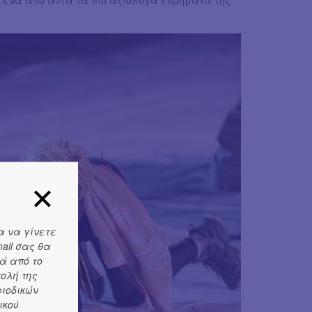
ι ένα από αυτά τα πιο αξιόλογα ευρήματα της
α να γίνετε
ail σας θα
ά από το
τολή της
ριοδικών
ικού