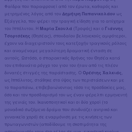
Φαίδρα που παραφρονεί από τον έρωτα, καθαρός και
μετρημένος λόγος από τον
Δημήτρη Παπανικολάου
ως
Εξάγγελο, που φέρει την τραγική είδηση για το ατύχημα
του Ιππόλυτου. Η
Μαρία Σκουλά
(Τροφός) και ο
Γιάννης
Τσορτσέκης
(Θησέας), σπουδαίου βεληνεκούς αμφότεροι,
έχουν να διαχειριστούν τους κατεξοχήν τραγικούς ρόλους
και αναμέναμε μεγαλύτερη δραματική ένταση σε
αυτούς. Ωστόσο, ο σπαρακτικός θρήνος του Θησέα κατά
τον επιθανάτιο ρόγχο του γιου του ήταν από τις πλέον
δυνατές στιγμές της παράστασης. Ο
Ορέστης Χαλκιάς
,
ως Ιππόλυτος, στάθηκε στο ύψος των περιστάσεων και με
το παραπάνω, επιβεβαιώνοντας τόσο τις προσδοκίες μας,
όσο και τον προσδιορισμό του ως έναν φέρελπι ερμηνευτή
της γενιάς του. Ικανοποιητικοί και οι δύο χοροί (το
μοναδικό σωζόμενο δράμα που συνδυάζει αντρικό και
γυναικείο χορό) σε εναρμόνιση με τις κινήσεις των
πρωταγωνιστών (αποδίδουμε τη σκοπιμότητα της
απογύμνωσής τους στο τέλος σε μια -εικαστική κυρίως-