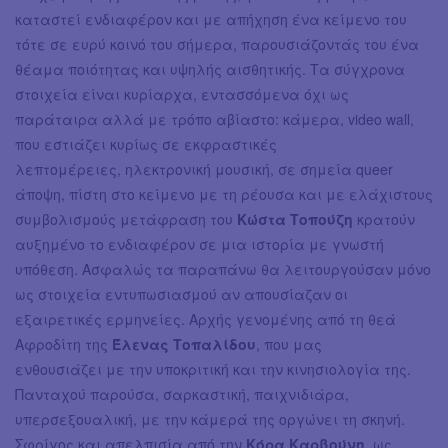
καταστεί ενδιαφέρον και με απήχηση ένα κείμενο του
τότε σε ευρύ κοινό του σήμερα, παρουσιάζοντάς του ένα
θέαμα ποιότητας και υψηλής αισθητικής. Τα σύγχρονα
στοιχεία είναι κυρίαρχα, εντασσόμενα όχι ως
παράταιρα αλλά με τρόπο αβίαστο: κάμερα, video wall,
που εστιάζει κυρίως σε εκφραστικές
λεπτομέρειες, ηλεκτρονική μουσική, σε σημεία queer
άποψη, πίστη στο κείμενο με τη ρέουσα και με ελάχιστους
συμβολισμούς μετάφραση του
Κώστα Τοπούζη
κρατούν
αυξημένο το ενδιαφέρον σε μια ιστορία με γνωστή
υπόθεση. Ασφαλώς τα παραπάνω θα λειτουργούσαν μόνο
ως στοιχεία εντυπωσιασμού αν απουσίαζαν οι
εξαιρετικές ερμηνείες. Αρχής γενομένης από τη θεά
Αφροδίτη της
Έλενας Τοπαλίδου
, που μας
ενθουσιάζει με την υποκριτική και την κινησιολογία της.
Πανταχού παρούσα, σαρκαστική, παιχνιδιάρα,
υπερσεξουαλική, με την κάμερά της οργώνει τη σκηνή.
Σφρίγος και απελπισία από την
Κόρα Καρβούνη,
ως