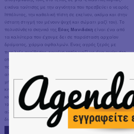
εικόνα ταύτισης με την αγνότητα που πρεσβεύει ο νεαρός
Ιππόλυτος, την καθολική πίστη σε εκείνον, ακόμα και στην
ύστατη στιγμή του μένουν ψυχή και σώματι μαζί του). Το
πολυσύνθετο σκηνικό της
Εύας Μανιδάκη
είναι ένα από
τα καλύτερα που έχουμε δει σε παράσταση αρχαίου
δράματος, χάρμα οφθαλμών. Ένας αγρός ξερός με
πινελιές αντίθεσης, καμένο τοπίο μαζί με ένα ρυάκι στο
οποίο λαμβάνουν χώρα οι καθάρσεις, ένα ξερό δέντρο
που θα στηρίξει το λουλούδι του Ιππόλυτου, σύμβολο
αγάπης προς την Άρτεμη και ταυτόχρονα αφετηρία για τη
μήνιν της Αφροδίτης, μια οθόνη όπου
κινηματογραφούνται λεπτομέρειες. Εντός κλίματος τα
κοστούμια της
Εύας Γουλάκου
και η ηλεκτρονική μουσική
του
Αλέξανδρου Δράκου Κτιστάκη
, συνεχής, δυναμική
αλλά και κατάλληλα
διακριτική.