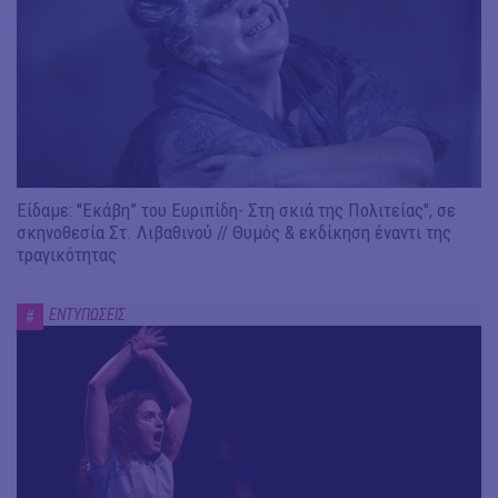
Είδαμε: "Εκάβη” του Ευριπίδη- Στη σκιά της Πολιτείας", σε
σκηνοθεσία Στ. Λιβαθινού // Θυμός & εκδίκηση έναντι της
τραγικότητας
ΕΝΤΥΠΩΣΕΙΣ
#