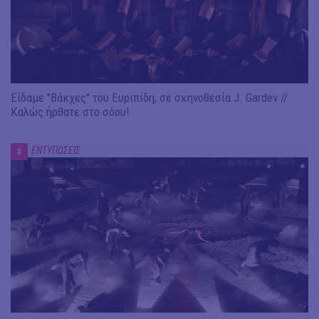
Είδαμε "Βάκχες" του Ευριπίδη, σε σκηνοθεσία J. Gardev //
Καλώς ήρθατε στο σόου!
ΕΝΤΥΠΩΣΕΙΣ
#