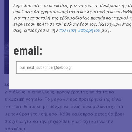
Συμπληρώστε το email σας για να γίνετε συνδρομητής στ
email σας θα χρησιμοποιείται αποκλειστικά από το deBό
για την αποστολή της εβδομαδιαίας agenda και περιοδικώ
ευρύτερου πολιτιστικού ενδιαφέροντος. Καταχωρώντας 
σας, αποδέχεστε την
πολιτική απορρήτου
μας.
email:
Σύνολο:
Μια παράσταση που τα έχει όλα, είναι, αν όχι
για όλους, για πολλούς, προσφέροντας ποιότητα και
εικαστική γοητεία. Το μεγαλύτερο προτέρημά της είναι
ότι είναι δοσμένη με σύγχρονη πνοή, συνομιλώντας έτσι
με τον θεατή του σήμερα. Κάθε καλοπροαίρετος θα βρει
στοιχεία για να την ξεχωρίσει, γιατί όχι και να την
αγαπήσει.