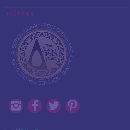
info@debop.gr
design by
Cantaloop