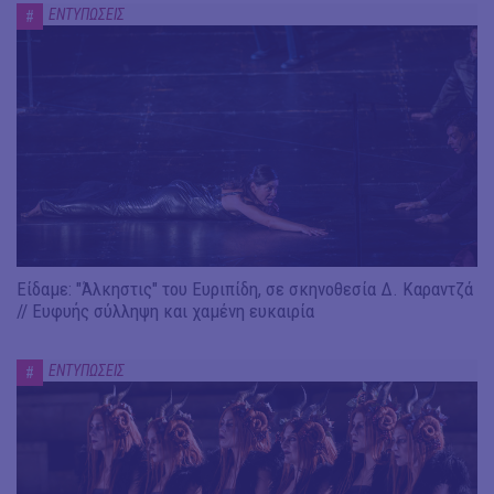
ΕΝΤΥΠΩΣΕΙΣ
#
Είδαμε: "Άλκηστις" του Ευριπίδη, σε σκηνοθεσία Δ. Καραντζά
// Ευφυής σύλληψη και χαμένη ευκαιρία
ΕΝΤΥΠΩΣΕΙΣ
#