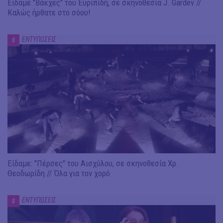
Είδαμε "Βάκχες" του Ευριπίδη, σε σκηνοθεσία J. Gardev //
Καλώς ήρθατε στο σόου!
ΕΝΤΥΠΩΣΕΙΣ
#
Είδαμε: "Πέρσες" του Αισχύλου, σε σκηνοθεσία Χρ.
Θεοδωρίδη // Όλα για τον χορό
ΕΝΤΥΠΩΣΕΙΣ
#