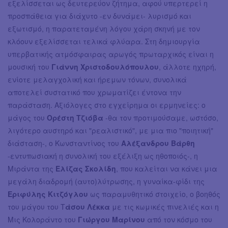
εξελίσσεται ως δευτερεύον ζήτημα, αφού υπερτερεί η
προσπάθεια για διάχυτο -εν δυνάμει- λυρισμό και
εξωτισμό, η παρατεταμένη λόγου χάρη σκηνή με τον
κλόουν εξελίσσεται τελικά φλύαρα. Στη δημιουργία
υπερβατικής ατμόσφαιρας αρωγός πρωταρχικός είναι η
μουσική του
Γιάννη Χριστοδουλόπουλου
, άλλοτε ηχηρή,
ενίοτε μελαγχολική και ήρεμων τόνων, συνολικά
αποτελεί συστατικό που χρωματίζει έντονα την
παράσταση. Αξιόλογες στο εγχείρημα οι ερμηνείες: ο
μάγος του
Ορέστη Τζιόβα
-θα τον προτιμούσαμε, ωστόσο,
λιγότερο αυστηρό και "ρεαλιστικό", με μια πιο "ποιητική"
διάσταση-, ο Κωνσταντίνος του
Αλέξανδρου Βάρθη
-εντυπωσιακή η συνολική του εξέλιξη ως ηθοποιός-, η
Μιράντα της
Ελίζας Σκολίδη
, που καλείται να κάνει μια
μεγάλη διαδρομή (αυτο)λύτρωσης, η γυναίκα-φίδι της
Εριφύλης Κιτζόγλου
ως παραμυθητικό στοιχείο, ο βοηθός
του μάγου του Τ
άσου Λέκκα
με τις κωμικές πινελιές και η
Μις Κολοράντο του
Γιώργου Μαρίνου
από τον κόσμο του