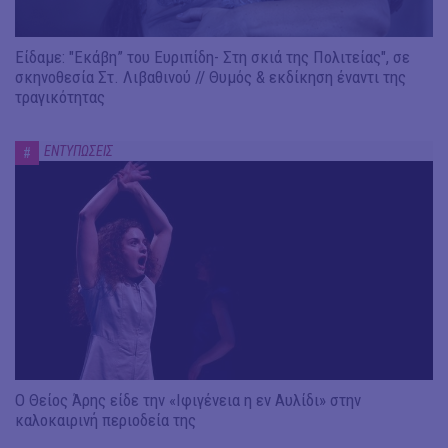
Είδαμε: "Εκάβη” του Ευριπίδη- Στη σκιά της Πολιτείας", σε
σκηνοθεσία Στ. Λιβαθινού // Θυμός & εκδίκηση έναντι της
τραγικότητας
ΕΝΤΥΠΩΣΕΙΣ
#
Ο Θείος Άρης είδε την «Ιφιγένεια η εν Αυλίδι» στην
καλοκαιρινή περιοδεία της