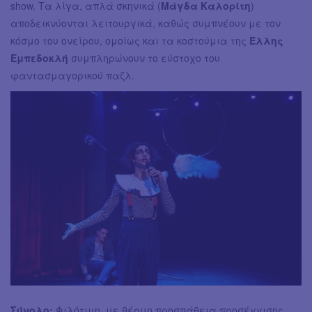
show. Τα λίγα, απλά σκηνικά (
Μάγδα Καλορίτη
)
αποδεικνύονται λειτουργικά, καθώς συμπνέουν με τον
κόσμο του ονείρου, ομοίως και τα κοστούμια της
Έλλης
Εμπεδοκλή
συμπληρώνουν το εύστοχο του
φαντασμαγορικού παζλ.
Σύνολο:
Φιλότιμη, με θέρμη προσπάθεια προσέγγισης