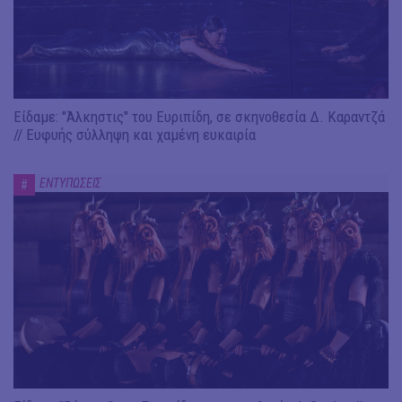
Είδαμε: "Άλκηστις" του Ευριπίδη, σε σκηνοθεσία Δ. Καραντζά
// Ευφυής σύλληψη και χαμένη ευκαιρία
ΕΝΤΥΠΩΣΕΙΣ
#