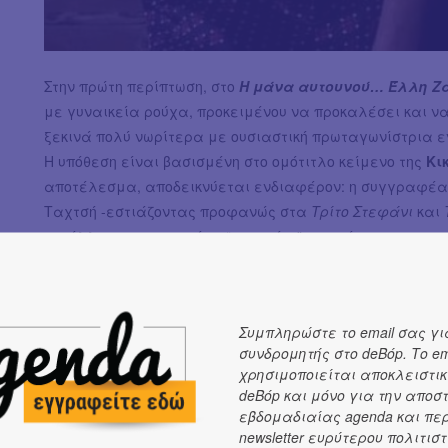
Στην πρώτη περίπτωση, στο
Η μάνα αυτουνού… Έλλη Ζ
με γυναικεία ρούχα, προκειμένου να προκαλέσει και να 
ξεκινά πολύ νωρίτερα με ουσιαστική πρωταγωνίστρια 
Η υπόθεση είναι βασισμένη στο ομότιτλο κείμενο της
Κι
αποτέλεσμα, αποδεικνύεται ενδιαφέρον: η συγγραφέα
Ταχτσή -εστιάζοντας προφανώς στα
Τρίτο Στεφάνι
και
σε άλλα, σκιαγραφεί το “πορτρέτο” της μάνας του-, ε
Ζάχου, μιας γυναίκας σκληρής, επαναστάτριας, ανένταχ
Παρακολουθώντας την από τα παιδικά της χρόνια διακρ
πατέρα της, τα αντιστρόφως ανάλογα συναισθήματα για
Συμπληρώστε το email σας γι
του οποίου υπήρξε ο Ταχτσής-, την εξωσυζυγική της περι
συνδρομητής στο deBόp. Το em
ιδιαίτερα, που σταδιακά μέσα από τους πειραματισμούς
χρησιμοποιείται αποκλειστικ
το τέλος η “γυναικεία” του επιλογή έχει παγιωθεί, η μ
deBόp και μόνο για την αποσ
λανθασμένη του ανατροφή και στη δική της εγκατάλει
εβδομαδιαίας agenda και πε
φαίνεται ότι αυτή η αιτιολόγηση είναι και το μοναδικό 
newsletter ευρύτερου πολιτιστ