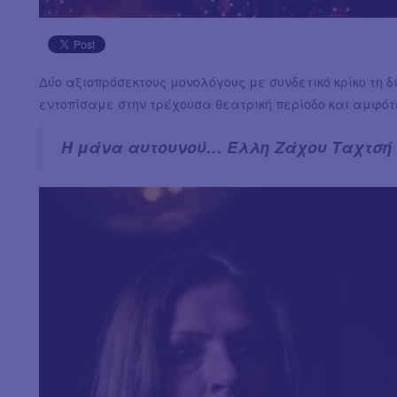
Δύο αξιοπρόσεκτους μονολόγους με συνδετικό κρίκο τη 
εντοπίσαμε στην τρέχουσα θεατρική περίοδο και αμφότ
Η μάνα αυτουνού… Έλλη Ζάχου Ταχτσή