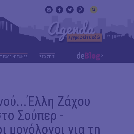
T FOOD N' TUNES
ΣΤΟ ΣΠΙΤΙ
νού...Έλλη Ζάχου
στο Σούπερ -
ι μονόλογοι για τη