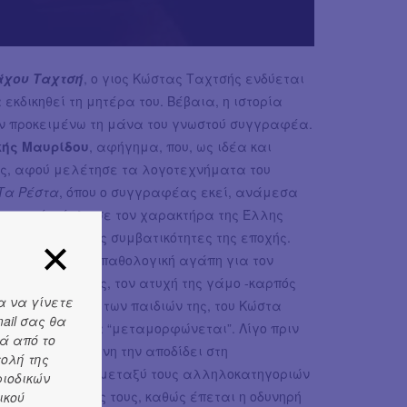
άχου Ταχτσή
, ο γιος Κώστας Ταχτσής ενδύεται
εκδικηθεί τη μητέρα του. Βέβαια, η ιστορία
εν προκειμένω τη μάνα του γνωστού συγγραφέα.
κής Μαυρίδου
, αφήγημα, που, ως ιδέα και
ς, αφού μελέτησε τα λογοτεχνήματα του
Τα Ρέστα
, όπου ο συγγραφέας εκεί, ανάμεσα
ν συνεχεία έπλασε τον χαρακτήρα της Έλλης
της στις όποιες συμβατικότητες της εποχής.
ίνουμε την ψυχοπαθολογική αγάπη για τον
 τη μητέρα της, τον ατυχή της γάμο -καρπός
α να γίνετε
πέτεια, την τύχη των παιδιών της, του Κώστα
ail σας θα
 του αρχίζει να “μεταμορφώνεται”. Λίγο πριν
ά από το
άνα αγανακτισμένη την αποδίδει στη
τολή της
ψη. Εν μέσω των μεταξύ τους αλληλοκατηγοριών
ριοδικών
σημείο σύγκλισής τους, καθώς έπεται η οδυνηρή
ικού