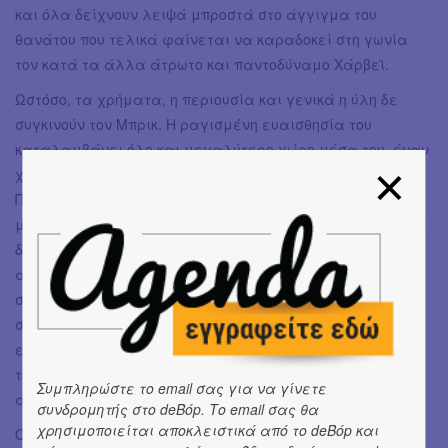
και όλα δείχνουν λειψά μπροστά στο άγγιγμα του
θανάτου που τελικά φαίνεται να καραδοκεί στη γωνία
τον κατά τα άλλα άτρωτο και παντοδύναμο Χάρβεϊ.
Ωστόσο, τα χρήματα, η περιουσία και γενικά η ύλη δε
συγκινούν τον Μπρικ. Η ραγισμένη ευαισθησία του
καταλαμβάνει όλο και μεγαλύτερο χώρο μέσα του, έναν
χώρο που γεμίζει με το ποτό και την πλήξη της μοναξιάς.
Πέραν αυτών, οι γονείς του, με μια οπτική που οριακά
μοιάζει αναίσθητη και εξωπραγματική, κρίνοντας από τα
δικά τους βιώματα ή από την αδυναμία τους να
αντικρίσουν την αλήθεια κατάματα, περιμένουν να
σταθεί άξιος των περιστάσεων και να δείξει κάποια
σημάδια ότι μπορεί να οργανώσει τις μελλοντικές
επιχειρηματικές απαιτήσεις της οικογένειας. Η κριτική
τους για το πρόβλημα που αντιμετωπίζει είναι
Συμπληρώστε το email σας για να γίνετε
αδυσώπητη.
συνδρομητής στο deBόp. Το email σας θα
χρησιμοποιείται αποκλειστικά από το deBόp και
Όλα γκρεμίζονται, οι σχέσεις, η ύλη, η ζωή η ίδια, διότι ο