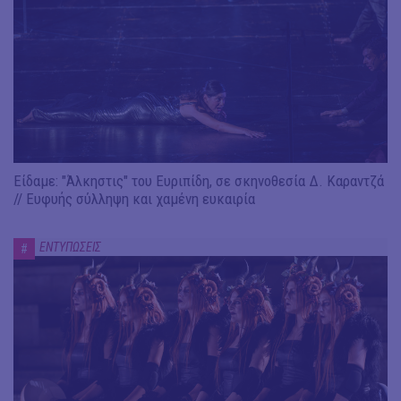
Είδαμε: "Άλκηστις" του Ευριπίδη, σε σκηνοθεσία Δ. Καραντζά
// Ευφυής σύλληψη και χαμένη ευκαιρία
ΕΝΤΥΠΩΣΕΙΣ
#