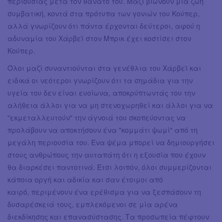
περιουσίας μετά τον θάνατό του. Μαζί βιώνουν μια ζωή
συμβατική, κοντά στα πρότυπα των γονιών του Κούπερ,
αλλά γνωρίζουν ότι πάντα έρχονται δεύτεροι, αφού η
αδυναμία του Χάρβεϊ στον Μπρικ έχει κοστίσει στον
Κούπερ.
Όλοι μαζί συναντιούνται στα γενέθλια του Χάρβεϊ και
ειδικά οι νεότεροι γνωρίζουν ότι τα σημάδια για την
υγεία του δεν είναι ευοίωνα, αποκρύπτωντάς του την
αλήθεια άλλοι για να μη στενοχωρηθεί και άλλοι για να
"εκμεταλλευτούν" την άγνοιά του σκοπεύοντας να
προλάβουν να αποκτήσουν ένα "κομμάτι ψωμί" από τη
μεγάλη περιουσία του. Ένα ψέμα μπορεί να δημιουργήσει
στους ανθρώπους την αυταπάτη ότι η εξουσία που έχουν
θα διαρκέσει παντοτινά. Έτσι λοιπόν, όλοι συμμερίζονται
κάποια οργή και αδικία και σαν έτοιμοι από
καιρό, περιμένουν ένα ερέθισμα για να ξεσπάσουν τη
δυσαρέσκειά τους, εμπλεκόμενοι σε μία αρένα
διεκδίκησης και επανασύστασης. Τα προσωπεία πέφτουν