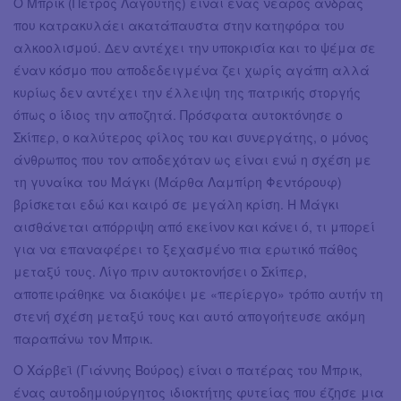
Ο Μπρικ (Πέτρος Λαγούτης) είναι ένας νεαρός άνδρας
που κατρακυλάει ακατάπαυστα στην κατηφόρα του
αλκοολισμού. Δεν αντέχει την υποκρισία και το ψέμα σε
έναν κόσμο που αποδεδειγμένα ζει χωρίς αγάπη αλλά
κυρίως δεν αντέχει την έλλειψη της πατρικής στοργής
όπως ο ίδιος την αποζητά. Πρόσφατα αυτοκτόνησε ο
Σκίπερ, ο καλύτερος φίλος του και συνεργάτης, ο μόνος
άνθρωπος που τον αποδεχόταν ως είναι ενώ η σχέση με
τη γυναίκα του Μάγκι (Μάρθα Λαμπίρη Φεντόρουφ)
βρίσκεται εδώ και καιρό σε μεγάλη κρίση. Η Μάγκι
αισθάνεται απόρριψη από εκείνον και κάνει ό, τι μπορεί
για να επαναφέρει το ξεχασμένο πια ερωτικό πάθος
μεταξύ τους. Λίγο πριν αυτοκτονήσει ο Σκίπερ,
αποπειράθηκε να διακόψει με «περίεργο» τρόπο αυτήν τη
στενή σχέση μεταξύ τους και αυτό απογοήτευσε ακόμη
παραπάνω τον Μπρικ.
Ο Χάρβεϊ (Γιάννης Βούρος) είναι ο πατέρας του Μπρικ,
ένας αυτοδημιούργητος ιδιοκτήτης φυτείας που έζησε μια