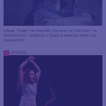
Είδαμε: "Εκάβη” του Ευριπίδη- Στη σκιά της Πολιτείας", σε
σκηνοθεσία Στ. Λιβαθινού // Θυμός & εκδίκηση έναντι της
τραγικότητας
ΕΝΤΥΠΩΣΕΙΣ
#