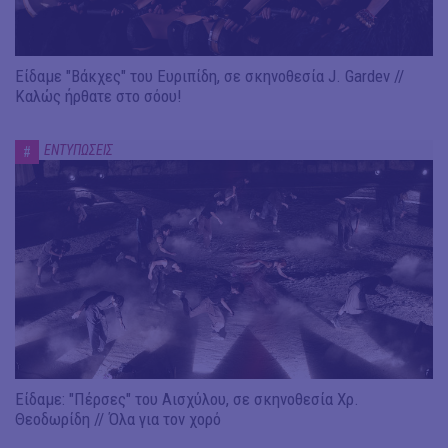
Είδαμε "Βάκχες" του Ευριπίδη, σε σκηνοθεσία J. Gardev //
Καλώς ήρθατε στο σόου!
ΕΝΤΥΠΩΣΕΙΣ
#
Είδαμε: "Πέρσες" του Αισχύλου, σε σκηνοθεσία Χρ.
Θεοδωρίδη // Όλα για τον χορό