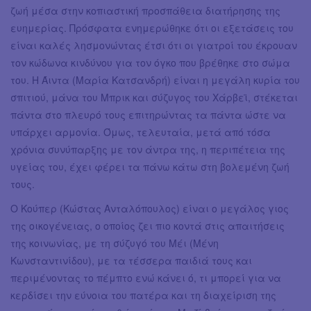
ζωή μέσα στην κοπιαστική προσπάθεια διατήρησης της
ευημερίας. Πρόσφατα ενημερώθηκε ότι οι εξετάσεις του
είναι καλές λησμονώντας έτσι ότι οι γιατροί του έκρουαν
τον κώδωνα κινδύνου για τον όγκο που βρέθηκε στο σώμα
του. Η Άιντα (Μαρία Κατσανδρή) είναι η μεγάλη κυρία του
σπιτιού, μάνα του Μπρικ και σύζυγος του Χάρβεϊ, στέκεται
πάντα στο πλευρό τους επιτηρώντας τα πάντα ώστε να
υπάρχει αρμονία. Όμως, τελευταία, μετά από τόσα
χρόνια συνύπαρξης με τον άντρα της, η περιπέτεια της
υγείας του, έχει φέρει τα πάνω κάτω στη βολεμένη ζωή
τους.
Ο Κούπερ (Κώστας Ανταλόπουλος) είναι ο μεγάλος γιος
της οικογένειας, ο οποίος ζει πιο κοντά στις απαιτήσεις
της κοινωνίας, με τη σύζυγό του Μέι (Μένη
Κωνσταντινίδου), με τα τέσσερα παιδιά τους και
περιμένοντας το πέμπτο ενώ κάνει ό, τι μπορεί για να
κερδίσει την εύνοια του πατέρα και τη διαχείριση της