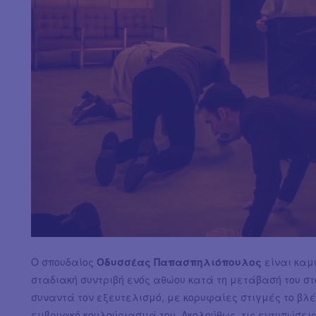
Ο σπουδαίος
Οδυσσέας Παπασπηλιόπουλος
είναι καμ
σταδιακή συντριβή ενός αθώου κατά τη μετάβασή του στ
συναντά τον εξευτελισμό, με κορυφαίες στιγμές το βλέ
εμβρυακό κουλούριασμά του. Ακολούθως, τις εντυπώσεις κ