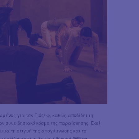
ωμένος για τον Γιόζεφ, καθώς αποδίδει τη
ον συνειδησιακό κόσμο της παραίσθησης. Εκεί
μμα τη στιγμή της απογύμνωσης και το
ερδίζουν και οι λοιποί ηθοποιοί
(Εβίτα