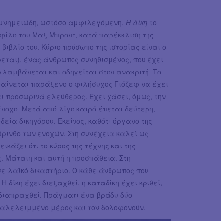
 μνημειώδη, ωστόσο αμφιλεγόμενη,
Η Δίκη
το
 φίλο του Μαξ Μπροντ, κατά παρέκκλιση της
ιβλίο του. Κύριο πρόσωπο της ιστορίας είναι ο
ται), ένας άνθρωπος συνηθισμένος, που έχει
λλαμβάνεται και οδηγείται στον ανακριτή. Το
φαίνεται παράξενο ο φιλήσυχος Γιόζεφ να έχει
ι προσωρινά ελεύθερος. Έχει χάσει, όμως, την
 ένοχο. Μετά από λίγο καιρό έπεται δεύτερη,
εία δικηγόρου. Εκείνος, καθότι όργανο της
ύρινθο των ενοχών. Στη συνέχεια καλεί ως
κάζει ότι το κύρος της τέχνης και της
. Μάταιη και αυτή η προσπάθεια. Στη
ε λαϊκό δικαστήριο. Ο κάθε άνθρωπος που
Η δίκη έχει διεξαχθεί, η καταδίκη έχει κριθεί,
ι διαπραχθεί. Πράγματι ένα βράδυ δύο
ταλελειμμένο μέρος και τον δολοφονούν.