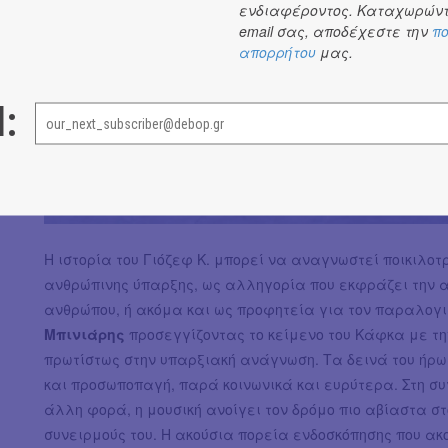
ενδιαφέροντος. Καταχωρώντ
email σας, αποδέχεστε την
πο
απορρήτου
μας.
l:
Η ιστορία του Γιόζεφ Κ. μπορεί να αναγνωστεί ποικιλοτ
ανθρώπινης ύπαρξης, ως αλληγορία που εκφράζει την α
ανθρώπου, ή ακόμα και ως προφητεία για τον παραλογ
Μπινιάρης
προσεγγίζοντας το κείμενο του Κάφκα με τ
πρωτίστως στην υπαρξιακή ανάγνωση. Τα δεινά του ήρω
και προσωποπαγή, παρά κοινωνικά και ευρύτερα. Στη σ
άλλη φορά, η μουσική ανοίγει τον δρόμο πιο αβίαστα στ
συνειρμούς του. Η ακούσια πορεία ενδοσκόπησης που α