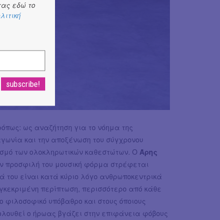
ας εδώ το
λιτική
ρόπως: ως αναζήτηση για το νόημα της
γωνία και την αποξένωση του σύγχρονου
ισμό των ολοκληρωτικών καθεστώτων. Ο
Άρης
ην προσφιλή του μουσική φόρμα στρέφεται
ά του είναι κατά κύριο λόγο ανθρωποκεντρικά
υγκεκριμένη περίπτωση, περισσότερο από κάθε
ο φιλοσοφικό υπόβαθρο και στους όποιους
κολουθεί ο ήρωας βγάζει στην επιφάνεια φόβους