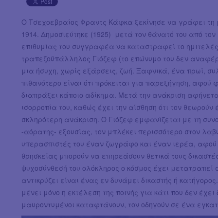
Ο Τσεχοεβραίος Φραντς Κάφκα ξεκίνησε να γράφει τη
1914. Δημοσιεύτηκε (1925) μετά τον θάνατό του από τον
επιθυμίας του συγγραφέα να καταστραφεί το ημιτελές β
τραπεζοϋπάλληλος Γιόζεφ (το επώνυμο του δεν αναφέρε
μια ήσυχη, χωρίς εξάρσεις, ζωή. Ξαφνικά, ένα πρωί, συ
πιθανότερο είναι ότι πρόκειται για παρεξήγηση, αφού 
διαπράξει κάποιο αδίκημα. Μετά την ανάκριση αφήνετα
ισορροπία του, καθώς έχει την αίσθηση ότι τον θεωρούν
σκληρότερη ανάκριση. Ο Γιόζεφ εμφανίζεται με τη συνοδ
-αόρατης- εξουσίας, τον μπλέκει περισσότερο στον λαβ
υπερασπιστές του έναν ζωγράφο και έναν ιερέα, αφού ει
θρησκείας μπορούν να επηρεάσουν θετικά τους δικαστές
ψυχοσύνθεσή του ολόκληρος ο κόσμος έχει μετατραπεί σ
αντικρύζει είναι ένας εν δυνάμει δικαστής ή κατήγορος. 
μένει μόνο η εκτέλεση της ποινής για κάτι που δεν έχε
μαυροντυμένοι καταφτάνουν, τον οδηγούν σε ένα εγκα