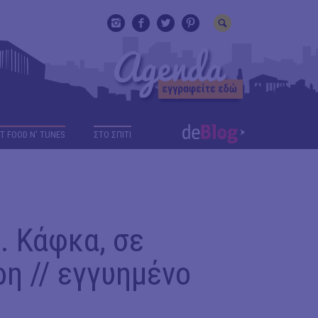
T FOOD N' TUNES
ΣΤΟ ΣΠΙΤΙ
Φ. Κάφκα, σε
η // εγγυημένο