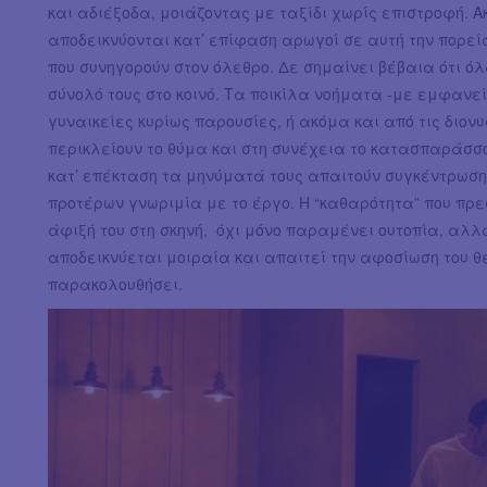
και αδιέξοδα, μοιάζοντας με ταξίδι χωρίς επιστροφή. Ακ
αποδεικνύονται κατ’ επίφαση αρωγοί σε αυτή την πορε
που συνηγορούν στον όλεθρο. Δε σημαίνει βέβαια ότι ό
σύνολό τους στο κοινό. Τα ποικίλα νοήματα -με εμφανεί
γυναικείες κυρίως παρουσίες, ή ακόμα και από τις διον
περικλείουν το θύμα και στη συνέχεια το κατασπαράσσου
κατ’ επέκταση τα μηνύματά τους απαιτούν συγκέντρωση
προτέρων γνωριμία με το έργο. Η “καθαρότητα” που πρε
άφιξή του στη σκηνή, όχι μόνο παραμένει ουτοπία, αλλά
αποδεικνύεται μοιραία και απαιτεί την αφοσίωση του θε
παρακολουθήσει.