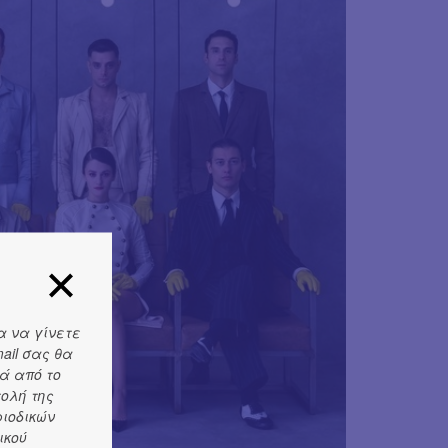
α να γίνετε
ail σας θα
ά από το
τολή της
ριοδικών
ικού