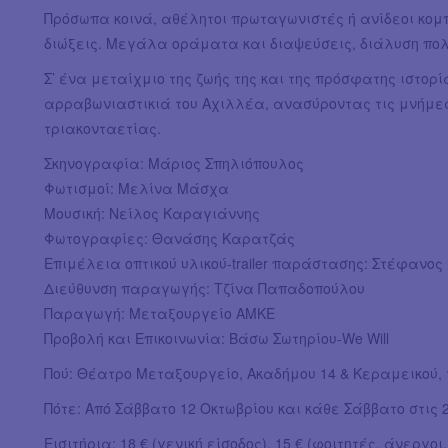
Πρόσωπα κοινά, αθέλητοι πρωταγωνιστές ή ανίδεοι κομ
διώξεις. Μεγάλα οράματα και διαψεύσεις, διάλυση πο
Σ’ ένα μεταίχμιο της ζωής της και της πρόσφατης ιστορί
αρραβωνιαστικιά του Αχιλλέα, ανασύροντας τις μνήμες 
τριακονταετίας.
Σκηνογραφία: Μάριος Σπηλιόπουλος
Φωτισμοί: Μελίνα Μάσχα
Μουσική: Νείλος Καραγιάννης
Φωτογραφίες: Θανάσ
Επιμέλεια οπτικού υλικού-trailer παράστασης: Στέφανο
Διεύθυνση παραγωγής: Τζίνα Παπαδοπούλου
Παραγωγή: Μεταξουργείο ΑΜΚΕ
Προβολή και Eπικοινωνία: Βάσω Σωτηρίου-We Will
Πού: Θέατρο Μεταξουργείο, Ακαδήμου 14 & Κεραμεικού, τ
Πότε: Από Σάββατο 12 Οκτωβρίου και κάθε Σάββατο στις 2
Εισιτήρια: 18 € (γενική είσοδος), 15 € (φοιτητές, άνεργο