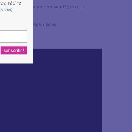
ας εδώ το
κό αυτό μυθιστόρημα παρουσιάζεται επί
λιτική
.
ζί με τη Γιασεμί Κηλαηδόνη