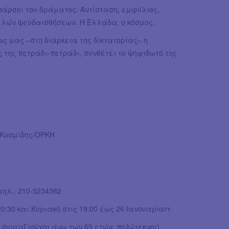
πάρσοι του δράματος: Αντίσταση, εμφύλιος,
λλών ψευδαισθήσεων. Η Ελλάδα, ο κόσμος.
ας μας –στη διάρκεια της δικτατορίας– η
της πετράδι-πετράδι, συνθέτει το ψηφιδωτό της
ης Καρατζάς
ς Κοσμίδης/ΟΡΚΗ
ηλ.: 210-5234382
0:30 και Κυριακή στις 19:00 έως 26 Ιανουαρίουτ.
ι, συνταξιούχοι άνω των 65 ετών, πολύτεκνοι).