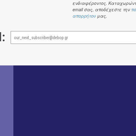
ενδιαφέροντος. Καταχωρώντ
Να σημειωθεί ότι είναι η πρώτη φορά που το εμβληματι
email σας, αποδέχεστε την
πο
σκηνής.«Η αρραβωνιαστικιά του Αχιλλέα» της Άλκης Ζέη
απορρήτου
μας.
Η ιστορία μιας γυναίκας και η ιστορία της Ελλάδας μα
Σκηνοθεσία: Φώτης Μακρής
l:
Προπώληση εδώ.