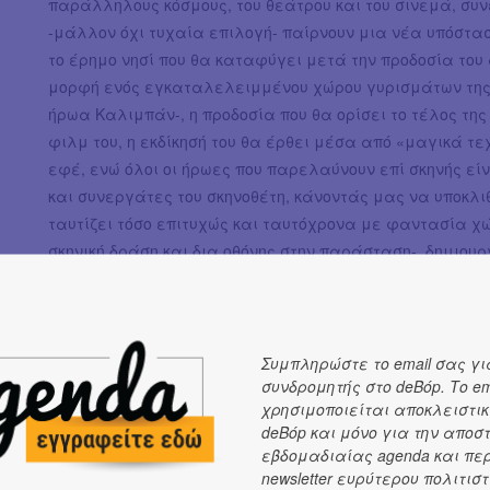
παράλληλους κόσμους, του θεάτρου και του σινεμά, συν
-μάλλον όχι τυχαία επιλογή- παίρνουν μια νέα υπόστα
το έρημο νησί που θα καταφύγει μετά την προδοσία του
μορφή ενός εγκαταλελειμμένου χώρου γυρισμάτων της 
ήρωα Καλιμπάν-, η προδοσία που θα ορίσει το τέλος τη
φιλμ του, η εκδίκησή του θα έρθει μέσα από «μαγικά 
εφέ, ενώ όλοι οι ήρωες που παρελαύνουν επί σκηνής ε
και συνεργάτες του σκηνοθέτη, κάνοντάς μας να υποκλι
ταυτίζει τόσο επιτυχώς και ταυτόχρονα με φαντασία χώρ
σκηνική δράση και δια οθόνης στην παράσταση-, δημιου
λοιπόν, σε μια σύντομη αναδρομή-καταγραφή των κινημ
κομεντί, τρόμου κ.ά.) τα μυθικά πρόσωπα που συναντάμε
Τζίντζερ Ρότζερς (Μιράντα), ο Πίτερ Λόρε (Κάλιμπαν), ο 
Χάμφρεϊ Μπόγκαρτ (Αντόνιο), η Ρίτα Χέιγουορθ (ως Γκο
Συμπληρώστε το email σας γι
συνδρομητής στο deBόp. Το em
λειτουργεί ανεξάρτητα από το σαιξπηρικό κείμενο), ο Γ
χρησιμοποιείται αποκλειστικ
(Άριελ) κ.ά.
deBόp και μόνο για την αποσ
εβδομαδιαίας agenda και πε
newsletter ευρύτερου πολιτιστ