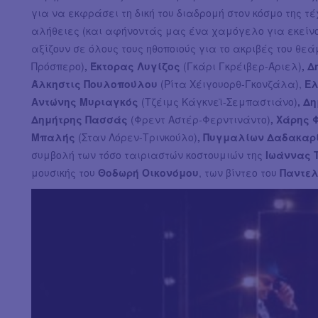
για να εκφράσει τη δική του διαδρομή στον κόσμο της 
αλήθειες (και αφήνοντάς μας ένα χαμόγελο για εκείν
αξίζουν σε όλους τους ηθοποιούς για το ακριβές του θε
Πρόσπερο)
, Έκτορας Λυγίζος
(Γκάρι Γκρέιβερ-Άριελ)
, 
Άλκηστις Πουλοπούλου
(Ρίτα Χέιγουορθ-Γκονζάλα),
Ελ
Αντώνης Μυριαγκός
(Τζέιμς Κάγκνεϊ-Σεμπαστιάνο)
, Δ
Δημήτρης Πασσάς
(Φρεντ Αστέρ-Φερντινάντο)
, Χάρης
Μπαλής
(Σταν Λόρεν-Τρινκούλο)
, Πυγμαλίων Δαδακαρ
συμβολή των τόσο ταιριαστών κοστουμιών της
Ιωάννας 
μουσικής του
Θοδωρή Οικονόμου
, των βίντεο του
Παντε