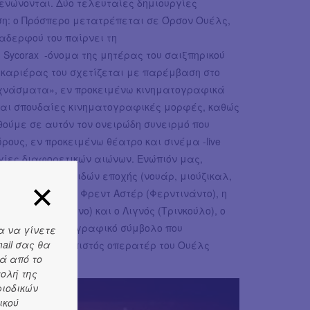
ενώνονται. Δύο τελευταίες δημιουργίες
ση: ο Πρόσπερο μετατρέπεται σε Όρσον Ουέλς,
 αδερφού του παίρνει τη
Sycorax -όνομα της μητέρας του σαιξπηρικού
ς καριέρας του σχετίζεται με παρέμβαση στο
τεχνάσματα», εν προκειμένω κινηματογραφικά
ίναι σπουδαίες κινηματογραφικές μορφές, καθώς
θούμε σε αυτόν τον ονειρώδη συνειρμό που
ους, εν προκειμένω θέατρο και σινέμα -live
ργίες διαφορετικών αιώνων. Ενώπιόν μας,
ατογραφικών ειδών εποχής (νουάρ, μιούζικαλ,
 είναι πολλά: ο Φρεντ Αστέρ (Φερντινάντο), η
Χοντρός (Στέφανο) και ο Λιγνός (Τρινκούλο), ο
νζάλα -κινηματογραφικό σύμβολο που
α να γίνετε
ail σας θα
κάρι Γκρέιβερ, πιστός οπερατέρ του Ουέλς
ά από το
τολή της
ριοδικών
ικού