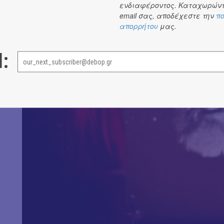
ενδιαφέροντος. Καταχωρώντ
email σας, αποδέχεστε την
πο
απορρήτου
μας.
l: