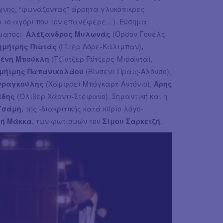
τέχνης, “φωνάζοντας” άρρητα γλυκόπικρες
ο το αγόρι που τον επανέφερε…). Εύσημα
άματος:
Αλέξανδρος Μυλωνάς
(Όρσον Γουέλς-
Δημήτρης Πιατάς
(Πίτερ Λόρε-Κάλιμπαν)
,
ένη Μπούκλη
(Τζίντζερ Ρότζερς-Μιράντα),
ημήτρης Παπανικολάου
(Βίνσεντ Πράις-Αλόνσο),
 Φραγκούλης
(Χάμφρεϊ Μπόγκαρτ-Αντόνιο),
Άρης
ίδης
(Όλιβερ Χάρντι-Στέφανο). Σημαντική και η
Τσάμη,
της -διακριτικής κατά κύριο λόγο-
λή Μάκκα
, των φωτισμών του
Σίμου Σαρκετζή
.