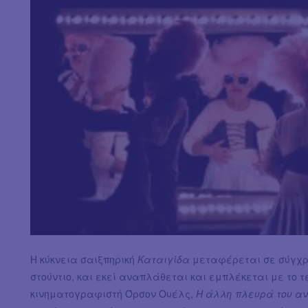
Η κύκνεια σαιξπηρική
Καταιγίδα
μεταφέρεται σε σύγχρ
στούντιο, και εκεί αναπλάθεται και εμπλέκεται με το 
κινηματογραφιστή Όρσον Ουέλς,
Η άλλη πλευρά του α