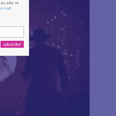
ας εδώ το
λιτική