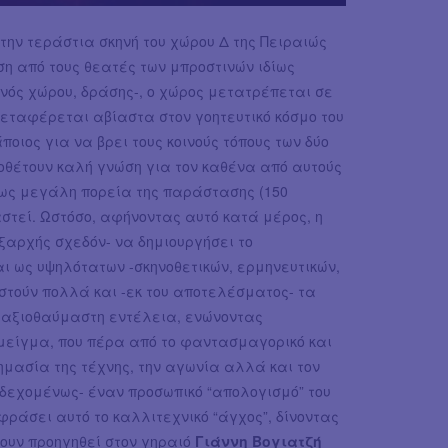
την τεράστια σκηνή του χώρου Δ της Πειραιώς
η από τους θεατές των μπροστινών ιδίως
ενός χώρου, δράσης-, ο χώρος μετατρέπεται σε
μεταφέρεται αβίαστα στον γοητευτικό κόσμο του
ποιος για να βρει τους κοινούς τόπους των δύο
ποθέτουν καλή γνώση για τον καθένα από αυτούς
πως μεγάλη πορεία της παράστασης (150
στεί. Ωστόσο, αφήνοντας αυτό κατά μέρος, η
ξαρχής σχεδόν- να δημιουργήσει το
 ως υψηλότατων -σκηνοθετικών, ερμηνευτικών,
στούν πολλά και -εκ του αποτελέσματος- τα
ε αξιοθαύμαστη εντέλεια, ενώνοντας
μείγμα, που πέρα από το φαντασμαγορικό και
ημασία της τέχνης, την αγωνία αλλά και τον
νδεχομένως- έναν προσωπικό “απολογισμό” του
φράσει αυτό το καλλιτεχνικό “άγχος”, δίνοντας
χουν προηγηθεί στον γηραιό
Γιάννη Βογιατζή