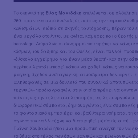
Το σκηνικό της
Εύας Μανιδάκη
απλώνεται σε ολόκληρη 
260 -πρακτικά αυτό δυσκολεύει κάπως την παρακολούθησ
καθισμάτων, ειδικά σε σκηνές ταυτόχρονης, πέραν του 
ένα μεγάλο στούντιο, με φώτα, κάμερες και ο θεατής 
backstage. Ασφαλώς οι συνειρμοί που πρέπει να κάνει κά
κόσμων, του Σαίξπηρ και του Ουέλς, είναι πολλοί, προϋ
-δύσκολο εγχείρημα για έναν μέσο θεατή- και στην κά
περίπου λεπτά) μπορεί κάπου να χαθεί, κάπως να κουρα
μαγική, σχεδόν μυσταγωγική, ατμόσφαιρα δεν αργεί -ε
αληθοφανές σε μια δουλειά που συνολικά αποτυπώνεται
τεχνικών- προδιαγραφών, στην οποία πρέπει να συντονι
πάντα, ως την τελευταία λεπτομέρεια, λειτουργούν μ
διαφορετικά σύμπαντα, δημιουργώντας ένα συμπαγές 
το φαντασιακό εμπεριέχει και βαθύτερα νοήματα, τη σ
αγώνα του καλλιτέχνη να διατηρηθεί μέσα σε αυτή, -ε
Γιάννη Χουβαρδά ή/και μια προσωπική ανάγκη του να εκ
το βήμα στο τέλος των όσων μαγικών και εξωλογικών έ