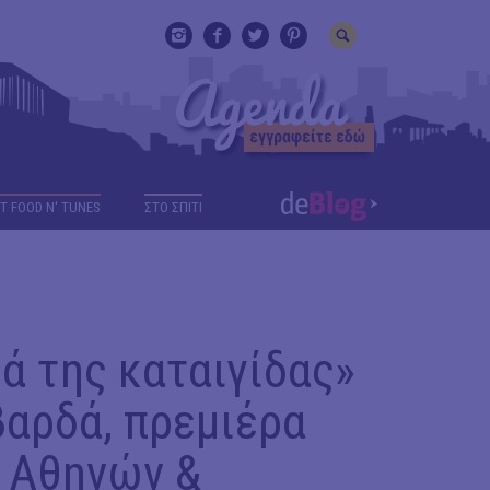
T FOOD N' TUNES
ΣΤΟ ΣΠΙΤΙ
ά της καταιγίδας»
βαρδά, πρεμιέρα
λ Αθηνών &