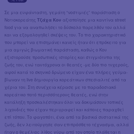
Σε μια ευφάνταστη, γεμάτη “νοστιμιές” παράσταση ο
Νοτιοκορεάτης
Τζάχα Κου
αξιοποίησε μια καντίνα street
food για να αναπωλήσει το δύσκολο παρελθόν του αλλά
και να εξομολογηθεί σκέψεις του. Το πιο χαρακτηριστικό
που μπορεί να επισημάνει κανείς ήταν ότι επρόκειτο για
μια αμιγώς βιωματική παράσταση, καθώς ο Κου
εξιστορούσε προσωπικές ιστορίες και στιγμιότυπα της
ζωής του, ενώ ταυτόχρονα οι θεατές -με δύο πιο τυχερούς,
αφού κατά το σκηνικό δρώμενο είχαν ένα πλήρες γεύμα-
βίωναν τη live δημιουργία κορεάτικων σπεσιαλιτέ από τα
χέρια του. Στη συνέχεια κέρασε με το παραδοσιακό
κορεάτικο ποτό περισσότερους θεατές, ενώ στην
κατάληξη προσκαλέστηκαν όλοι να δοκιμάσουν τοπικές
λιχουδιές που είχαν περιγραφεί και κάποιες παραχθεί
επί τόπου. Το φαγοπότι, ένα από τα βασικά συστατικά της
ζωής, δεν λειτούργησε σαν επιπρόσθετο τέχνασμα, αλλά
ήταν ο θεμέλιος λίθος γύρω από τον οποίο πλάθεται η