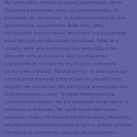
Με τρόπο απλό, πηγαίο, ελαφρώς φορτισμένο, έθεσε
ζητήματα οικουμενικά, όπως της μετανάστευσης, τη
διατήρηση της ταυτότητας, τη δυσκολία ένταξης σε μια
νέα κοινωνία, τον ρατσισμό. Κάθε νέος τόπος
λειτούργησε για εκείνον ως σκαλοπάτι για εξερεύνηση
στα ενδότερα του εσωτερικού του κόσμου. Κάθε νέα
ιστορία, κάθε νέα γεύση ήταν ένα ακόμα βήμα που
οδηγούσε στην αυτογνωσία. Όσο ξεδιπλωνόταν
η ψυχοσύνθεσή του τόσο πιο περίτεχνες γίνονταν οι
γεύσεις που ετοίμαζε. Προσφέροντας τα μαγειρικά του
επιτεύγματα στο κοινό εισπράξαμε ότι μοιράζει ένα
κομμάτι του εαυτού του, που μόλις είχε ανακαλύψει και
συνειδητοποιήσει ο ίδιος. Το
Haribo Kimchi
ήταν ένα
λεπτεπίλεπτο σύμπαν που στο επίκεντρό του βρίσκεται η
αγάπη και ο άνθρωπος. Με τρόπο ανεπιτήδευτο και
χαμηλούς τόνους, σε πλαίσιο σχεδόν παιδικής αθωότητας
(συμπρωταγωνιστούν σαλιγκάρια, χέλια, φύκια), χτυπάει
την πόρτα σε ευαίσθητες -ίσως και δευτερεύουσες-