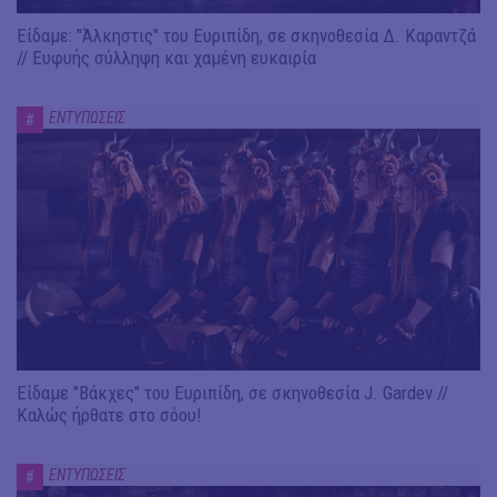
Είδαμε: "Άλκηστις" του Ευριπίδη, σε σκηνοθεσία Δ. Καραντζά
// Ευφυής σύλληψη και χαμένη ευκαιρία
ΕΝΤΥΠΩΣΕΙΣ
#
Είδαμε "Βάκχες" του Ευριπίδη, σε σκηνοθεσία J. Gardev //
Καλώς ήρθατε στο σόου!
ΕΝΤΥΠΩΣΕΙΣ
#