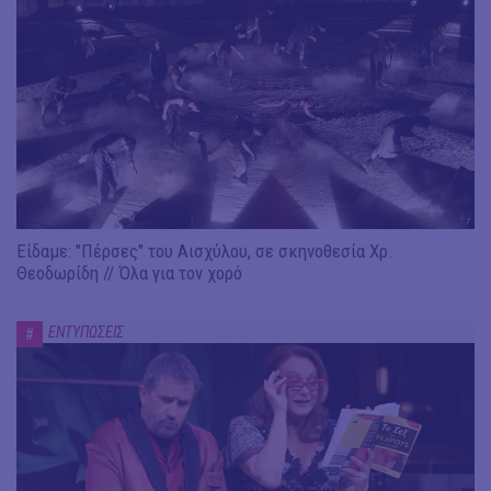
Είδαμε: "Πέρσες" του Αισχύλου, σε σκηνοθεσία Χρ.
Θεοδωρίδη // Όλα για τον χορό
ΕΝΤΥΠΩΣΕΙΣ
#