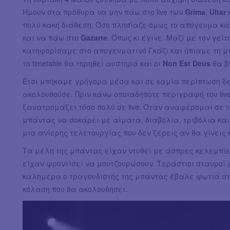
Ήμουν στα πρόθυρα να μην πάω στο live των
Grima
,
Ultar
πολύ κακή διάθεση. Όσο πλησίαζε όμως το απόγευμα κά
και να πάω στο
Gazarte
. Όπως κι έγινε. Μαζί με τον γε
κατηφορίσαμε στο απογευματινό Γκάζι και ήπιαμε τη μ
το timetable θα τηρηθεί αυστηρά και οι
Non Est Deus
θα βγ
Έτσι μπήκαμε γρήγορα μέσα και σε καμία περίπτωση δε
ακολουθούσε. Πριν κάνω οποιαδήποτε περιγραφή του liv
ξανατρομάξει τόσο πολύ σε live. Όταν αναφέρομαι σε 
μπάντας να σοκάρει με αίματα, διαβόλια, τριβόλια κα
μια ανίερης τελετουργίας που δεν ξέρεις αν θα γίνεις 
Τα μέλη της μπάντας είχαν ντυθεί με άσπρες κελεμπίες 
είχαν φροντίσει να μουτζουρώσουν. Τεράστιοι σταυροί 
καλημέρα ο τραγουδιστής της μπάντας έβαλε φωτιά στο
κόλαση που θα ακολουθήσει.