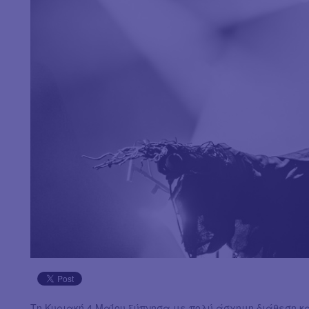
Τη Κυριακή 4 Μαΐου ξύπνησα με πολύ άσχημη διάθεση κ