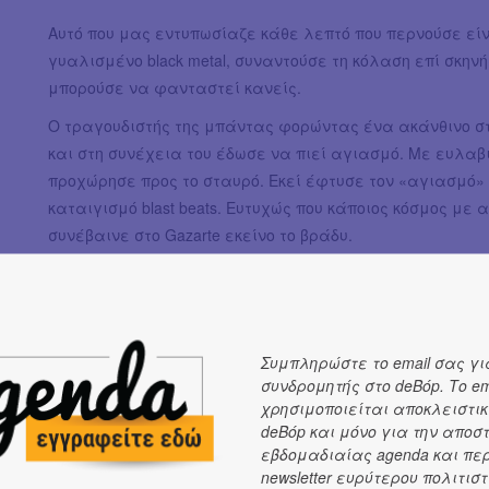
Αυτό που μας εντυπωσίαζε κάθε λεπτό που περνούσε είν
γυαλισμένο black metal, συναντούσε τη κόλαση επί σκη
μπορούσε να φανταστεί κανείς.
Ο τραγουδιστής της μπάντας φορώντας ένα ακάνθινο στ
και στη συνέχεια του έδωσε να πιεί αγιασμό. Με ευλαβι
προχώρησε προς το σταυρό. Εκεί έφτυσε τον «αγιασμό» 
καταιγισμό blast beats. Ευτυχώς που κάποιος κόσμος με 
συνέβαινε στο Gazarte εκείνο το βράδυ.
Συμπληρώστε το email σας γι
συνδρομητής στο deBόp. Το em
χρησιμοποιείται αποκλειστικ
deBόp και μόνο για την αποσ
εβδομαδιαίας agenda και πε
newsletter ευρύτερου πολιτιστ