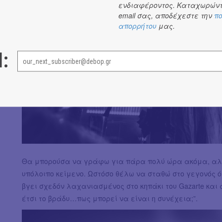
ενδιαφέροντος. Καταχωρώντ
email σας, αποδέχεστε την
πο
απορρήτου
μας.
l:
Θα μπορούσα να γράφω για πάρα πολύ ώρα ακόμα, αλλ
υπόλοιπο κείμενο. Ωστόσο θέλω να σταθώ στο γεγονός ότ
βγει σχεδόν λαχανιασμένος στο κηπάκι του Gazarte και
έτσι το βράδυ…πως μπορεί να είναι η συνέχεια;”.