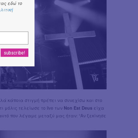
ας εδώ το
λιτική
ά κάποια στιγμή πρέπει να συνεχίσω και στο
ι μόλις τελείωσε το live των
Non Est Deus
είχα
 αυτό που λέγαμε μεταξύ μας ήταν: “Αν ξεκίνησε