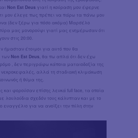
και
Non Est Deus
γιατί η κούραση μου έφερνε
τι μου έλεγε πως πρέπει να πάρω τα πάνω μου
ίτονα (δεν ξέρω για πόσο ακόμα) Μαρσέλο
πύρα μας μονορούφι γιατί μας ενημέρωσαν ότι
ουν στις 20:00.
ν ήμασταν έτοιμοι για αυτό που θα
e των
Non Est Deus
, θα πω απλά ότι δεν έχω
τρόμο , δεν περιγράφω κάποια ματαιοδοξία της
ι νεκροκεφαλές, αλλά τη σταδιακή κλιμάκωση
κοινωνός ή θύμα της.
και φορούσαν επίσης λευκά full face, τα οποία
με λουλούδια σχεδόν τους κάλυπταν και με το
 ευαγγέλιο για να ανοίξει την πύλη στην