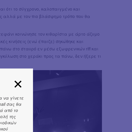
αι ότι το σύγχρονο, καλοπαιγμένο και
νής αλλά με τον πιο βλάσφημο τρόπο που θα
εφάνι κοινώνησε τον κιθαρίστα με άρτο άζυμο
κές κινήσεις (ενώ έπαιζε) σηκώθηκε και
πάνω στο σταυρό εν μέσω εξωφρενικών riff και
αγκύλωση στο χεράκι προς τα πάνω, δεν ήξερε τι
α να γίνετε
ail σας θα
ά από το
τολή της
ριοδικών
ικού