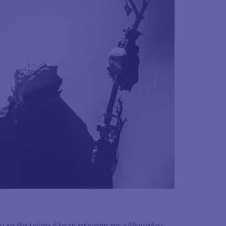
αι κουβαλούσα όλη τη κούραση της εβδομάδας.