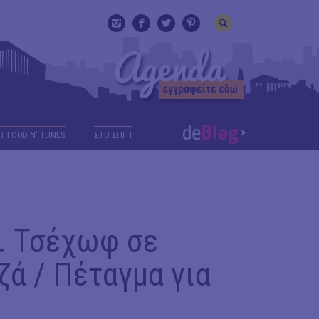
T FOOD N' TUNES
ΣΤΟ ΣΠΙΤΙ
Α. Τσέχωφ σε
ζά / Πέταγμα για