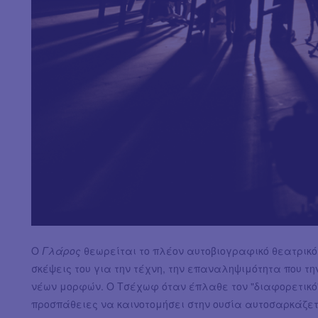
Ο
Γλάρος
θεωρείται το πλέον αυτοβιογραφικό θεατρικό 
σκέψεις του για την τέχνη, την επαναληψιμότητα που τη
νέων μορφών. Ο Τσέχωφ όταν έπλαθε τον "διαφορετικό"
προσπάθειες να καινοτομήσει στην ουσία αυτοσαρκάζετ