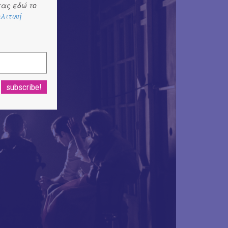
ας εδώ το
λιτική