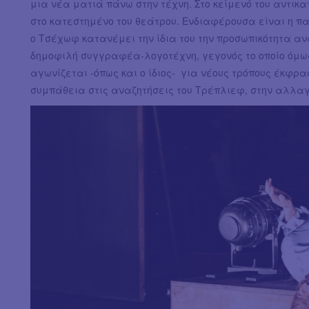
μια νέα ματιά πάνω στην τέχνη. Στο κείμενό του αντικ
στο κατεστημένο του θεάτρου. Ενδιαφέρουσα είναι η π
ο Τσέχωφ κατανέμει την ίδια του την προσωπικότητα αν
δημοφιλή συγγραφέα-λογοτέχνη, γεγονός το οποίο όμως 
αγωνίζεται -όπως και ο ίδιος- για νέους τρόπους έκφρασ
συμπάθεια στις αναζητήσεις του Τρέπλιεφ, στην αλλαγ