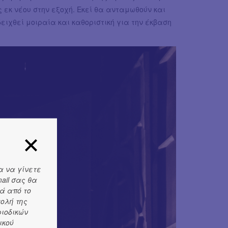
 εκ νέου στην εξοχή. Εκεί θα ανταμωθούν και
ειχθεί μοιραία και καθοριστική για την έκβαση
α να γίνετε
ail σας θα
ά από το
τολή της
ριοδικών
ικού