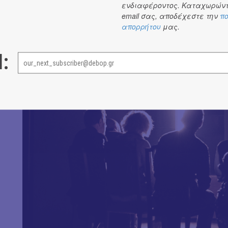
ενδιαφέροντος. Καταχωρώντ
email σας, αποδέχεστε την
πο
απορρήτου
μας.
l: