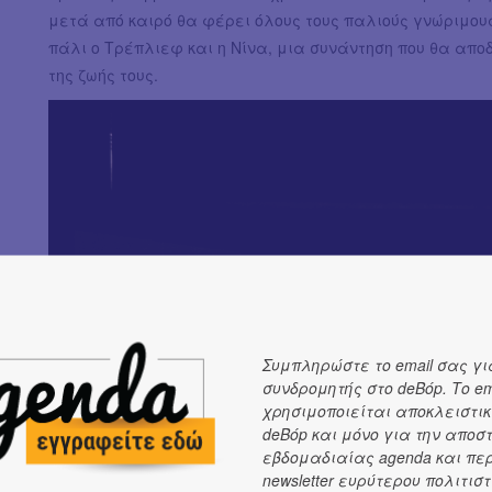
μετά από καιρό θα φέρει όλους τους παλιούς γνώριμους
πάλι ο Τρέπλιεφ και η Νίνα, μια συνάντηση που θα αποδ
της ζωής τους.
Συμπληρώστε το email σας γι
συνδρομητής στο deBόp. Το em
χρησιμοποιείται αποκλειστικ
deBόp και μόνο για την αποσ
εβδομαδιαίας agenda και πε
newsletter ευρύτερου πολιτιστ