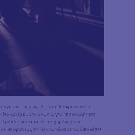
έργο του Τσέχωφ. Σε αυτό διακρίνονται οι
ν διακατέχει, την αγωνία για την αναζήτηση
 Τρέπλιεφ και τις αποτυχημένες του
αι, θεωρώντας ότι δεν κατάφερε να δικαιώσει