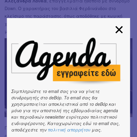
Αλεξάνδρα Λούκα
, επαγγελματία ηθοποιό με σύνδρομο
Down. Ο χαρακτήρας του βασιλιά Φερδινάνδου στο
κλείσιμο της παράστασης, όπως αποδόθηκε με κωμική
χροιά από τον
Μπάμπη Γαλιατσάτο
, ήταν επίσης
μια ωραία στιγμή.
Συμπληρώστε το email σας για να γίνετε
συνδρομητής στο deBόp. Το email σας θα
χρησιμοποιείται αποκλειστικά από το deBόp και
μόνο για την αποστολή της εβδομαδιαίας agenda
και περιοδικών newsletter ευρύτερου πολιτιστικού
ενδιαφέροντος. Καταχωρώντας εδώ το email σας,
Γενικά οι προσδοκίες μας ανέμεναν μεγαλύτερη
αποδέχεστε την
πολιτική απορρήτου
μας.
αποφασιστικότητα, πρωτοβουλία, εκσυγχρονισμό στο