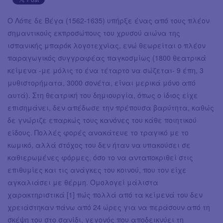
Ο Λόπε δε Βέγα (1562-1635) υπήρξε ένας από τους πλέον
σημαντικούς εκπροσώπους του χρυσού αιώνα της
ισπανικής μπαρόκ λογοτεχνίας, ενώ θεωρείται ο πλέον
παραγωγικός συγγραφέας παγκοσμίως (1800 θεατρικά
κείμενα -με μόλις το ένα τέταρτο να σώζεται- 9 έπη, 3
μυθιστορήματα, 3000 σονέτα, είναι μερικά μόνο από
αυτά). Στη θεατρική του δημιουργία, όπως ο ίδιος είχε
επισημάνει, δεν απέδωσε την πρέπουσα βαρύτητα, καθώς
δε γνώριζε επαρκώς τους κανόνες του κάθε ποιητικού
είδους. Πολλές φορές ανακάτευε το τραγικό με το
κωμικό, αλλά στόχος του δεν ήταν να υπακούσει σε
καθιερωμένες φόρμες, όσο το να ανταποκριθεί στις
επιθυμίες και τις ανάγκες του κοινού, που τον είχε
αγκαλιάσει με θέρμη. Ομολογεί μάλιστα
χαρακτηριστικά [1] πώς πολλά από τα κείμενά του δεν
χρειάστηκαν πάνω από 24 ώρες για να περάσουν από τη
σκέψη του στο σανίδι, γεγονός που αποδεικνύει τη