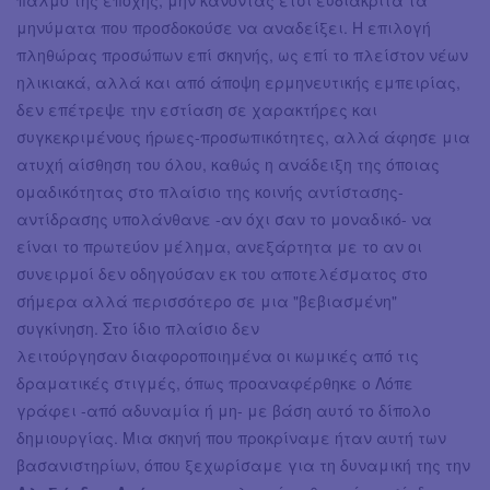
παλμό της εποχής, μην κάνοντας έτσι ευδιάκριτα τα
μηνύματα που προσδοκούσε να αναδείξει. Η επιλογή
πληθώρας προσώπων επί σκηνής, ως επί το πλείστον νέων
ηλικιακά, αλλά και από άποψη ερμηνευτικής εμπειρίας,
δεν επέτρεψε την εστίαση σε χαρακτήρες και
συγκεκριμένους ήρωες-προσωπικότητες, αλλά άφησε μια
ατυχή αίσθηση του όλου, καθώς η ανάδειξη της όποιας
ομαδικότητας στο πλαίσιο της κοινής αντίστασης-
αντίδρασης υπολάνθανε -αν όχι σαν το μοναδικό- να
είναι το πρωτεύον μέλημα, ανεξάρτητα με το αν οι
συνειρμοί δεν οδηγούσαν εκ του αποτελέσματος στο
σήμερα αλλά περισσότερο σε μια "βεβιασμένη"
συγκίνηση. Στο ίδιο πλαίσιο δεν
λειτούργησαν διαφοροποιημένα οι κωμικές από τις
δραματικές στιγμές, όπως προαναφέρθηκε ο Λόπε
γράφει -από αδυναμία ή μη- με βάση αυτό το δίπολο
δημιουργίας. Μια σκηνή που προκρίναμε ήταν αυτή των
βασανιστηρίων, όπου ξεχωρίσαμε για τη δυναμική της την