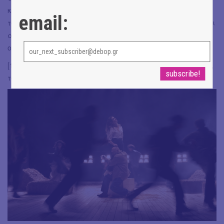
κείμενο, με έναν λόγο τόλμη. Λογίζεται όμως στα θετικά
email:
το άνοιγμα σε γυναίκες δημιουργούς, νέους ηθοποιούς και
αντιστοίχως στο ρεπερτόριο, καλοί και αισιόδοξοι
οιωνοί για τα μελλούμενα στο Εθνικό μας Θέατρο.
[1] Κανελλόπουλος Π.
Ιστορία του Ευρωπαϊκού Πνεύματος
,
τόμος ΙV, Εκδόσεις Γιαλλέλης, Αθήνα 1976.