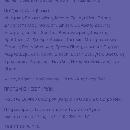
Βοηθός ενδυματολόγου: Άελλα Τσιλικοπούλου
Παίζουν (αλφαβητικά)
Μπάμπης Γαλιατσάτος, Μαρία Γεωργιάδου, Τάσος
Δημητρόπουλος, Θανάσης Δήμου, Θανάσης Ζερίτης,
Δημήτρης Κίτσος, Χρήστος Κοντογεώργης, Γιώργος
Κριθάρας, Λωξάνδρα Λούκας, Γιάννης Μαστρογιάννης,
Γιάννης Παπαδόπουλος, Ερατώ Πίσση, Διονύσης Πιφέας,
Μαρία Σαββίδου, Νάνσυ Σιδέρη, Ελένη Στεργίου, Βασιλική
Τρουφάκου, Δημήτρης Φουρλής, Νίκος Χατζόπουλος, Ilya
Algaer
Φωτογράφος παράστασης: Πάτροκλος Σκαφίδας
ΠΡΟΠΩΛΗΣΗ ΕΙΣΙΤΗΡΙΩΝ
Ταμεία Εθνικού Θεάτρου (Κτήριο Τσίλλερ & Θέατρο Rex)
Πληροφορίες: Ταμεία Κτηρίου Τσίλλερ (Αγίου
Κωνσταντίνου 22-24), τηλ. 210.5288170-171
TICKET SERVICES