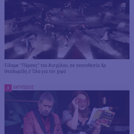
Είδαμε: "Πέρσες" του Αισχύλου, σε σκηνοθεσία Χρ.
Θεοδωρίδη // Όλα για τον χορό
ΕΝΤΥΠΩΣΕΙΣ
#