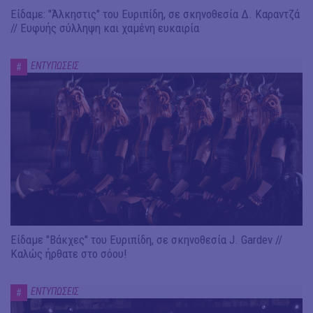
Είδαμε: "Άλκηστις" του Ευριπίδη, σε σκηνοθεσία Δ. Καραντζά
// Ευφυής σύλληψη και χαμένη ευκαιρία
ΕΝΤΥΠΩΣΕΙΣ
#
Είδαμε "Βάκχες" του Ευριπίδη, σε σκηνοθεσία J. Gardev //
Καλώς ήρθατε στο σόου!
ΕΝΤΥΠΩΣΕΙΣ
#