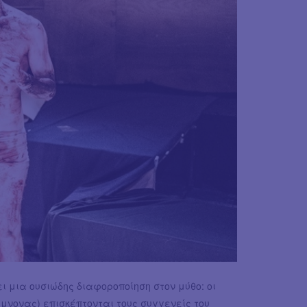
 μια ουσιώδης διαφοροποίηση στον μύθο: οι
νονας) επισκέπτονται τους συγγενείς του