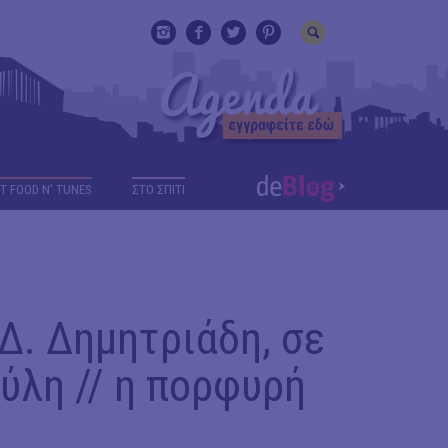
T FOOD N' TUNES
ΣΤΟ ΣΠΙΤΙ
 Δ. Δημητριάδη, σε
ύλη // η πορφυρή