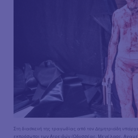
Στη διασκευή της τραγωδίας από τον
Δημητριάδη υπάρχει
εκπρόσωποι των Ατρειδών (Οδυσσέας, Μενέλαος, Αγαμέμ