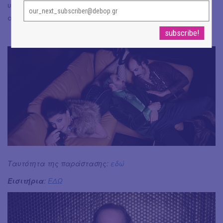
υποψιασμένους θεατές του θεσπέσια καμωμένου
ασυλλόγιστου κόσμου του.
Ταυτότητα της παράστασης:
εδώ
Εισιτήρια
:
ΕΔΩ