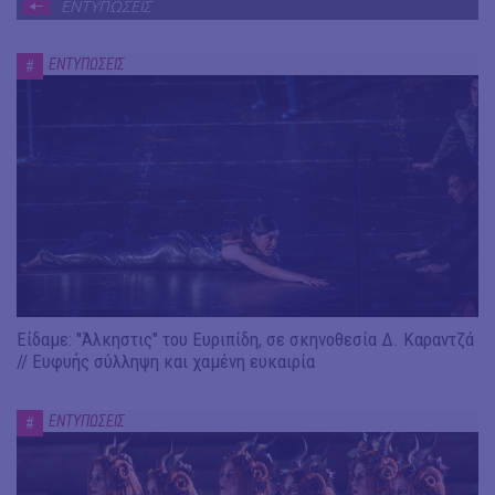
ΕΝΤΥΠΩΣΕΙΣ
ΕΝΤΥΠΩΣΕΙΣ
#
Είδαμε: "Άλκηστις" του Ευριπίδη, σε σκηνοθεσία Δ. Καραντζά
// Ευφυής σύλληψη και χαμένη ευκαιρία
ΕΝΤΥΠΩΣΕΙΣ
#