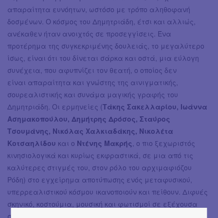
απαραίτητα ευνόητων, ωστόσο με τρόπο αληθοφανή
δοσμένων. Ο κόσμος του Δημητριάδη, έτσι και αλλιώς,
ανέκαθεν ήταν ανοιχτός σε προσεγγίσεις. Ένα
προτέρημα της συγκεκριμένης δουλειάς, το μεγαλύτερο
ίσως, είναι ότι του δίνεται σάρκα και οστά, μια εύλογη
συνέχεια, που αφυπνίζει τον θεατή, ο οποίος δεν
είναι απαραίτητα και γνώστης της αινιγματικής,
σουρεαλιστικής και συνάμα μαγικής γραφής του
Δημητριάδη. Οι ερμηνείες (
Τάκης Σακελλαρίου, Ιωάννα
Ασημακοπούλου, Δημήτρης Δρόσος, Σταύρος
Τσουμάνης, Νικόλας Χαλκιαδάκης, Νικολέτα
Κοτσαηλίδου
και ο
Ντένης Μακρής
, ο πιο ξεχωριστός
κινησιολογικά και κυρίως εκφραστικά, σε μια από τις
καλύτερες στιγμές του, στον ρόλο του αρχιμαφιόζου
Ρόδη) στο εγχείρημα αποτύπωσης ενός μεταφυσικού,
υπερρεαλιστικού κόσμου ικανοποιούν και πείθουν. Διφυές
σκηνικό, κοστούμια, μουσική και φωτισμοί σε εξέχουσα
σύνδεση με την παράσταση και την απόδοση