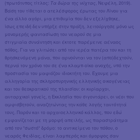
(πρωτότυπος τίτλος:
Τα δώρα της νύχτας
, Νεφέλη, 2019).
Βάση του τίθεται ο ατελέσφορος έρωτας του Λίνου για
ένα άλλο αγόρι, μια επιθυμία που δεν εξελίχθηκε,
ίσως επειδή δεν υπήρξε στην πράξη, λειτούργησε μόνο ως
μονομερής φαντασίωση του νεαρού σε μια
στιγμιαία συνάντηση και έκτοτε παρέμεινε αέναος
πόθος. Για να γλιτώσει από τον ιερέα πατέρα του και τη
θρησκευόμενη μάνα, που αρνούνται να τον (απο)δεχτούν,
περνά τον χρόνο του σε ένα κλαμπ-οίκο ανοχής, υπό την
προστασία του μαφιόζου ιδιοκτήτη του. Έχουμε μια
αλληγορία της σκληροπυρηνικής ελληνικής οικογένειας
και του θεοκρατικού της πλαισίου: οι κυρίαρχοι,
αυταρχικοί γονείς, η Εκκλησία που σιγοντάρει, οι νέοι που
αμφισβητούν, αναζητώντας την κάθε λογής ταυτότητά
τους. Παρόν και το αρχαιοελληνικό κάλλος, που εδώ
εμφανίζεται με τη μορφή απειλής, ως παραστράτημα
από τον "σωστό" δρόμο: το αντικείμενο του πόθου, ο
νεαρός Φειδίας, είναι λαμπερός και όμορφος σαν