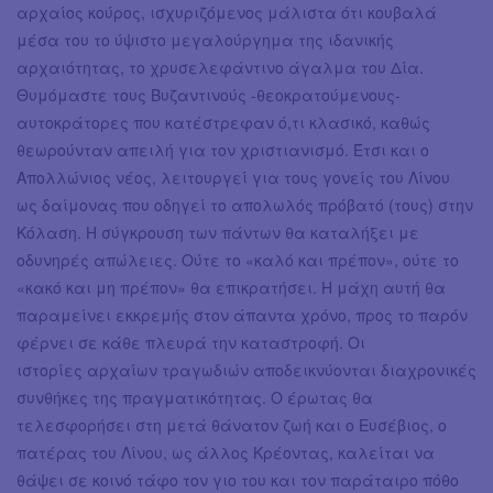
αρχαίος κούρος, ισχυριζόμενος μάλιστα ότι κουβαλά
μέσα του το ύψιστο μεγαλούργημα της ιδανικής
αρχαιότητας, το χρυσελεφάντινο άγαλμα του Δία.
Θυμόμαστε τους Βυζαντινούς -θεοκρατούμενους-
αυτοκράτορες που κατέστρεφαν ό,τι κλασικό, καθώς
θεωρούνταν απειλή για τον χριστιανισμό. Έτσι και ο
Απολλώνιος νέος, λειτουργεί για τους γονείς του Λίνου
ως δαίμονας που οδηγεί το απολωλός πρόβατό (τους) στην
Κόλαση. Η σύγκρουση των πάντων θα καταλήξει με
οδυνηρές απώλειες. Ούτε το «καλό και πρέπον», ούτε το
«κακό και μη πρέπον» θα επικρατήσει. Η μάχη αυτή θα
παραμείνει εκκρεμής στον άπαντα χρόνο, προς το παρόν
φέρνει σε κάθε πλευρά την καταστροφή. Οι
ιστορίες αρχαίων τραγωδιών αποδεικνύονται διαχρονικές
συνθήκες της πραγματικότητας. Ο έρωτας θα
τελεσφορήσει στη μετά θάνατον ζωή και ο Ευσέβιος, ο
πατέρας του Λίνου, ως άλλος Κρέοντας, καλείται να
θάψει σε κοινό τάφο τον γιο του και τον παράταιρο πόθο