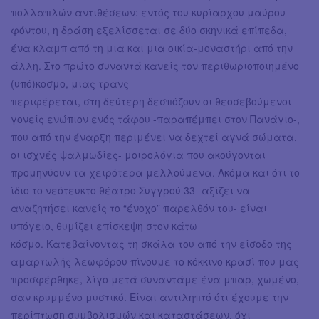
πολλαπλών αντιθέσεων: εντός του κυρίαρχου μαύρου
φόντου, η δράση εξελίσσεται σε δύο σκηνικά επίπεδα,
ένα κλαμπ από τη μια και μια οικία-μοναστήρι από την
άλλη. Στο πρώτο συναντά κανείς τον περιθωριοποιημένο
(υπό)κοσμο, μιας τρανς
περιφέρεται, στη δεύτερη δεσπόζουν οι θεοσεβούμενοι
γονείς ενώπιον ενός τάφου -παραπέμπει στον Πανάγιο-,
που από την έναρξη περιμένει να δεχτεί αγνά σώματα,
οι ισχνές ψαλμωδίες- μοιρολόγια που ακούγονται
προμηνύουν τα χειρότερα μελλούμενα. Ακόμα και ότι το
ίδιο το νεότευκτο θέατρο Συγγρού 33 -αξίζει να
αναζητήσει κανείς το “ένοχο” παρελθόν του- είναι
υπόγειο, θυμίζει επίσκεψη στον κάτω
κόσμο. Κατεβαίνοντας τη σκάλα του από την είσοδο της
αμαρτωλής λεωφόρου πίνουμε το κόκκινο κρασί που μας
προσφέρθηκε, λίγο μετά συναντάμε ένα μπαρ, χωμένο,
σαν κρυμμένο μυστικό. Είναι αντιληπτό ότι έχουμε την
περίπτωση συμβολισμών και καταστάσεων, όχι