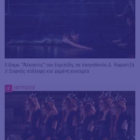
Είδαμε: "Άλκηστις" του Ευριπίδη, σε σκηνοθεσία Δ. Καραντζά
// Ευφυής σύλληψη και χαμένη ευκαιρία
ΕΝΤΥΠΩΣΕΙΣ
#