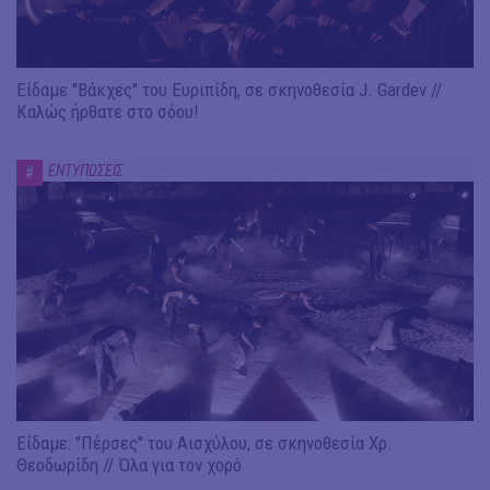
Είδαμε "Βάκχες" του Ευριπίδη, σε σκηνοθεσία J. Gardev //
Καλώς ήρθατε στο σόου!
ΕΝΤΥΠΩΣΕΙΣ
#
Είδαμε: "Πέρσες" του Αισχύλου, σε σκηνοθεσία Χρ.
Θεοδωρίδη // Όλα για τον χορό