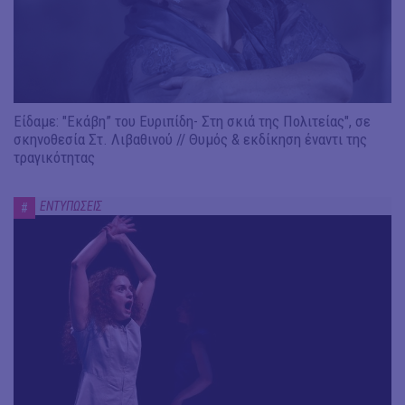
Είδαμε: "Εκάβη” του Ευριπίδη- Στη σκιά της Πολιτείας", σε
σκηνοθεσία Στ. Λιβαθινού // Θυμός & εκδίκηση έναντι της
τραγικότητας
ΕΝΤΥΠΩΣΕΙΣ
#