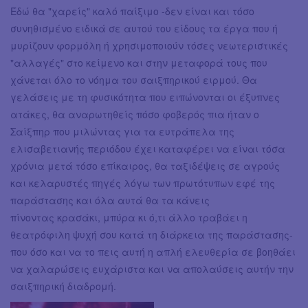
Έδώ θα "χαρείς" καλό παίξιμο -δεν είναι και τόσο
συνηθισμένο ειδικά σε αυτού του είδους τα έργα που ή
μυρίζουν φορμόλη ή χρησιμοποιούν τόσες νεωτεριστικές
"αλλαγές" στο κείμενο και στην μεταφορά τους που
χάνεται όλο το νόημα του σαιξπηρικού ειρμού. Θα
γελάσεις με τη φυσικότητα που ειπώνονται οι έξυπνες
ατάκες, θα αναρωτηθείς πόσο φοβερός πια ήταν ο
Σαίξπηρ που μιλώντας για τα ευτράπελα της
ελισαβετιανής περιόδου έχει καταφέρει να είναι τόσα
χρόνια μετά τόσο επίκαιρος, θα ταξιδέψεις σε αγρούς
και κελαρυστές πηγές λόγω των πρωτότυπων εφέ της
παράστασης και όλα αυτά θα τα κάνεις
πίνοντας κρασάκι, μπύρα κι ό,τι άλλο τραβάει η
θεατρόφιλη ψυχή σου κατά τη διάρκεια της παράστασης-
που όσο και να το πεις αυτή η απλή ελευθερία σε βοηθάει
να χαλαρώσεις ευχάριστα και να απολαύσεις αυτήν την
σαιξπηρική διαδρομή.