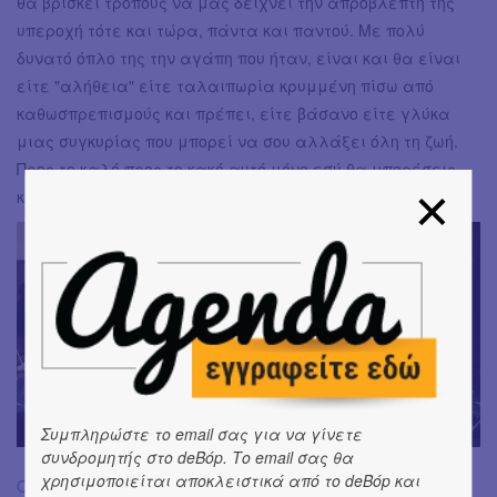
θα βρίσκει τρόπους να μας δείχνει την απρόβλεπτή της
υπεροχή τότε και τώρα, πάντα και παντού. Με πολύ
δυνατό όπλο της την αγάπη που ήταν, είναι και θα είναι
είτε "αλήθεια" είτε ταλαιπωρία κρυμμένη πίσω από
καθωσπρεπισμούς και πρέπει, είτε βάσανο είτε γλύκα
μιας συγκυρίας που μπορεί να σου αλλάξει όλη τη ζωή.
Προς το καλό προς το κακό αυτό μόνο εσύ θα μπορέσεις
κάπου, κάπως, κάποια στιγμή να το πεις.
Συμπληρώστε το email σας για να γίνετε
συνδρομητής στο deBόp. Το email σας θα
χρησιμοποιείται αποκλειστικά από το deBόp και
ΟΛΕΣ ΟΙ ΠΛΗΡΟΦΟΡΙΕΣ ΓΙΑ ΤΗΝ ΠΑΡΑΣΤΑΣΗ ΕΔΩ.