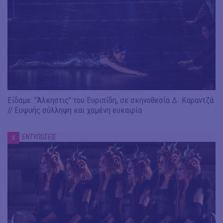
Είδαμε: "Άλκηστις" του Ευριπίδη, σε σκηνοθεσία Δ. Καραντζά
// Ευφυής σύλληψη και χαμένη ευκαιρία
ΕΝΤΥΠΩΣΕΙΣ
#