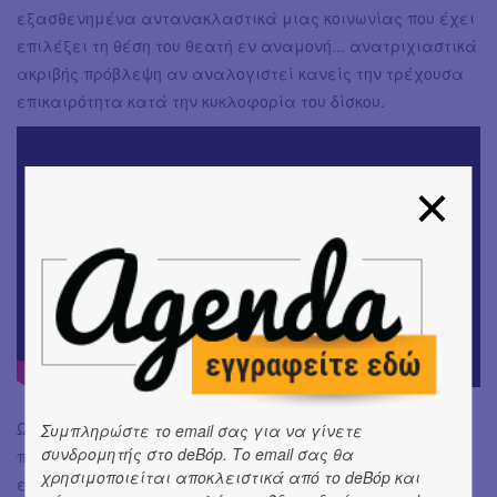
εξασθενημένα αντανακλαστικά μιας κοινωνίας που έχει
επιλέξει τη θέση του θεατή εν αναμονή... ανατριχιαστικά
ακριβής πρόβλεψη αν αναλογιστεί κανείς την τρέχουσα
επικαιρότητα κατά την κυκλοφορία του δίσκου.
Ως επίλογο αλλά και bonus track, η Nalyssa Green μας
Συμπληρώστε το email σας για να γίνετε
συνδρομητής στο deBόp. Το email σας θα
προσφέρει μια ελαφρώς πειραγμένη και πολυ
χρησιμοποιείται αποκλειστικά από το deBόp και
ενδιαφέρουσα εκδοχή του ελληνόφωνου «ύμνου» του