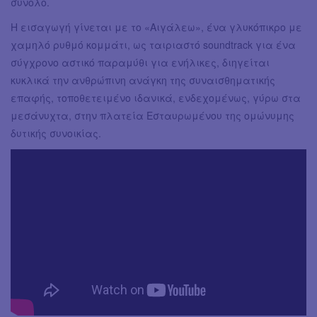
σύνολο.
Η εισαγωγή γίνεται με το «Αιγάλεω», ένα γλυκόπικρο με
χαμηλό ρυθμό κομμάτι, ως ταιριαστό soundtrack για ένα
σύγχρονο αστικό παραμύθι για ενήλικες, διηγείται
κυκλικά την ανθρώπινη ανάγκη της συναισθηματικής
επαφής, τοποθετειμένο ιδανικά, ενδεχομένως, γύρω στα
μεσάνυχτα, στην πλατεία Εσταυρωμένου της ομώνυμης
δυτικής συνοικίας.