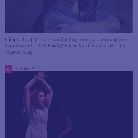
Είδαμε: "Εκάβη” του Ευριπίδη- Στη σκιά της Πολιτείας", σε
σκηνοθεσία Στ. Λιβαθινού // Θυμός & εκδίκηση έναντι της
τραγικότητας
ΕΝΤΥΠΩΣΕΙΣ
#