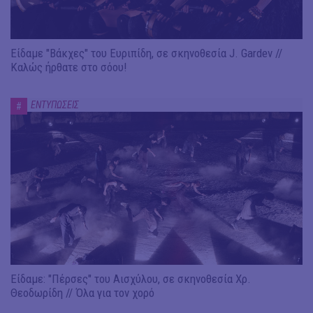
Είδαμε "Βάκχες" του Ευριπίδη, σε σκηνοθεσία J. Gardev //
Καλώς ήρθατε στο σόου!
ΕΝΤΥΠΩΣΕΙΣ
#
Είδαμε: "Πέρσες" του Αισχύλου, σε σκηνοθεσία Χρ.
Θεοδωρίδη // Όλα για τον χορό