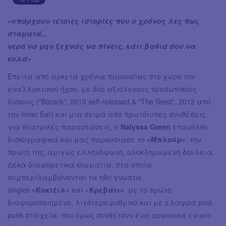
«υπάρχουν τέτοιες ιστορίες που ο χρόνος λες πως
σταματά...
νερό να μην ξεχνάς να πίνεις, κάτι βαθιά σου να
κυλά»
Έπειτα από αρκετά χρόνια παρουσίας στο χώρο του
εναλλακτικού ήχου, με δύο αξιόλογους προσωπικούς
δίσκους ("Barock", 2010 self-released & "The Seed", 2012 από
την Inner Ear) και μια σειρά από πρωτότυπες συνθέσεις
για θεατρικές παραστάσεις, η
Nalyssa Green
επανήλθε
δισκογραφικά και μας παρουσιασε το
«Μπλούμ»
, την
πρώτη της, αμιγώς ελληνόφωνη, ολοκληρωμένη δουλειά.
Δέκα διαφορετικά κομμάτια, στα οποία
συμπεριλαμβάνονται τα ήδη γνωστά
singles
«Κοκτέιλ»
και «
Κρεβάτι»
, με το πρώτο
διαφοροποιημένο, λιγότερο ρυθμικό και με ελαφρά post-
punk στοιχεία, που όμως συνθέτουν ένα αρμονικά ενιαίο