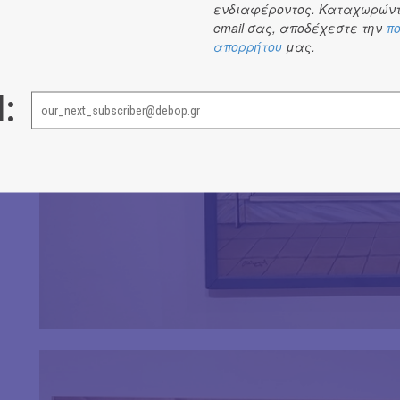
ενδιαφέροντος. Καταχωρώντ
email σας, αποδέχεστε την
πο
απορρήτου
μας.
l: