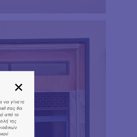
α να γίνετε
ail σας θα
ά από το
τολή της
ριοδικών
ικού