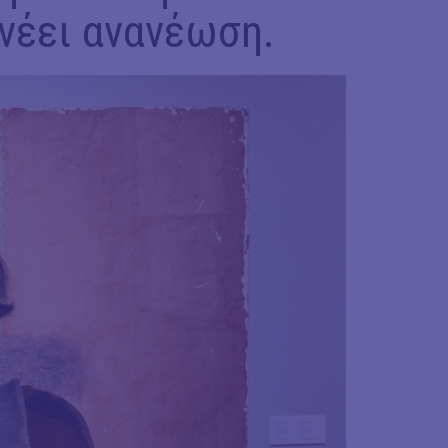
νέει ανανέωση.