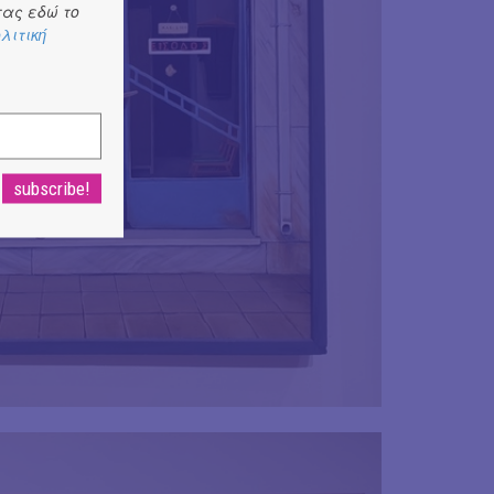
ας εδώ το
λιτική