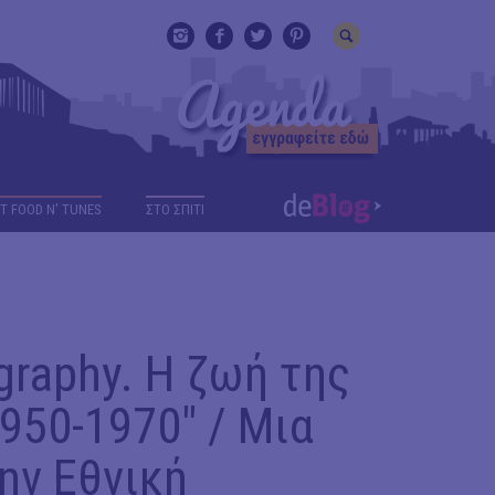
T FOOD N' TUNES
ΣΤΟ ΣΠΙΤΙ
graphy. Η ζωή της
950-1970" / Μια
ην Εθνική