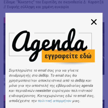
Είδαμε: "Άλκηστις" του Ευριπίδη, σε σκηνοθεσία Δ. Καραντζά
// Ευφυής σύλληψη και χαμένη ευκαιρία
ΕΝΤΥΠΩΣΕΙΣ
#
Συμπληρώστε το email σας για να γίνετε
συνδρομητής στο deBόp. Το email σας θα
Είδαμε "Βάκχες" του Ευριπίδη, σε σκηνοθεσία J. Gardev //
χρησιμοποιείται αποκλειστικά από το deBόp και
Καλώς ήρθατε στο σόου!
μόνο για την αποστολή της εβδομαδιαίας agenda
και περιοδικών newsletter ευρύτερου πολιτιστικού
ενδιαφέροντος. Καταχωρώντας εδώ το email σας,
ΕΝΤΥΠΩΣΕΙΣ
#
αποδέχεστε την
πολιτική απορρήτου
μας.