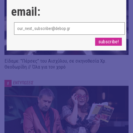
email:
Είδαμε: "Πέρσες" του Αισχύλου, σε σκηνοθεσία Χρ.
Θεοδωρίδη // Όλα για τον χορό
ΕΝΤΥΠΩΣΕΙΣ
#