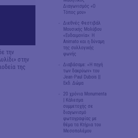
Διαγωνισμός «Ο
Τόπος μου»
Διεθνές Φεστιβάλ
Μουσικής Μολύβου
«Ευδαιμονία»: Η
Animato και η δύναμη
της συλλογικής
δε την
φωνής
Αυλίδι» στην
Διαβάσαμε: «Η πηγή
ιοδεία της
των δακρύων» του
Jean-Paul Dubois ||
Εκδ. Δώμα
20 χρόνια Monumenta
| Κάλεσμα
συμμετοχής σε
διαγωνισμό
φωτογραφίας με
θέμα τα Κτήρια του
Μεσοπολέμου