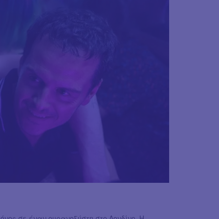
όνος σε έναν ουρανοξύστη στο Λονδίνο. Η