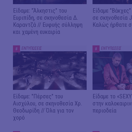
Είδαμε: "Άλκηστις" του
Είδαμε "Βάκχες" 
Ευριπίδη, σε σκηνοθεσία Δ.
σε σκηνοθεσία J.
Καραντζά // Ευφυής σύλληψη
Καλώς ήρθατε σ
και χαμένη ευκαιρία
ΕΝΤΥΠΩΣΕΙΣ
ΕΝΤΥΠΩΣΕΙΣ
#
#
Είδαμε: "Πέρσες" του
Είδαμε το «SEX
Αισχύλου, σε σκηνοθεσία Χρ.
στην καλοκαιριν
Θεοδωρίδη // Όλα για τον
περιοδεία
χορό