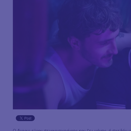
Ο Άνταμ είναι σεναριογράφος και ζει μόνος, ή σχεδόν μ