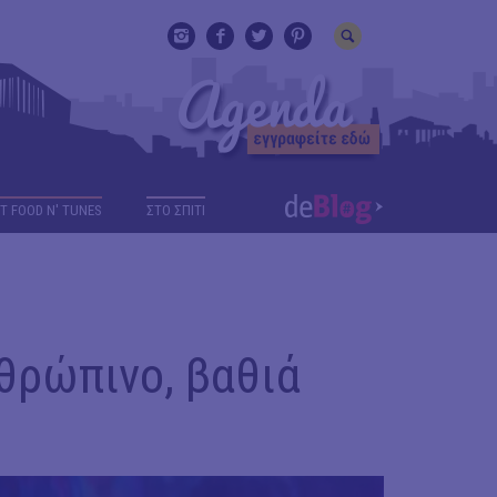
T FOOD N' TUNES
ΣΤΟ ΣΠΙΤΙ
νθρώπινο, βαθιά