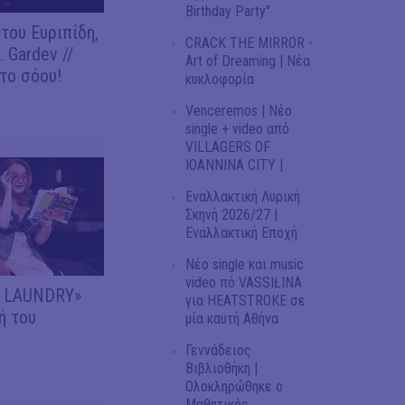
Birthday Party"
του Ευριπίδη,
CRACK THE MIRROR -
 Gardev //
Art of Dreaming | Νέα
το σόου!
κυκλοφορία
Venceremos | Νέο
single + video από
VILLAGERS OF
IOANNINA CITY |
Εναλλακτική Λυρική
Σκηνή 2026/27 |
Εναλλακτική Εποχή
Νέο single και music
video πό VASSIŁINA
Y LAUNDRY»
για HEATSTROKE σε
ή του
μία καυτή Αθήνα
Γεννάδειος
Βιβλιοθήκη |
Ολοκληρώθηκε ο
Μαθητικός