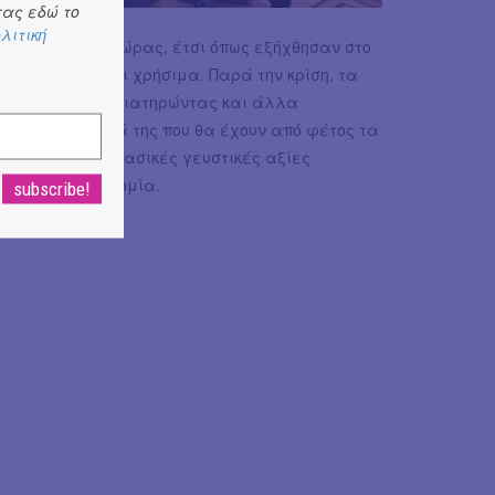
ας εδώ το
λιτική
ικό τοπίο της χώρας, έτσι όπως εξήχθησαν στο
άντα άφθονα και χρήσιμα. Παρά την κρίση, τα
κρατούν, άλλα διατηρώντας και άλλα
αι τα εστιατόριά της που θα έχουν από φέτος τα
χρονίζει τις κλασικές γευστικές αξίες
 υψηλή γαστρονομία.