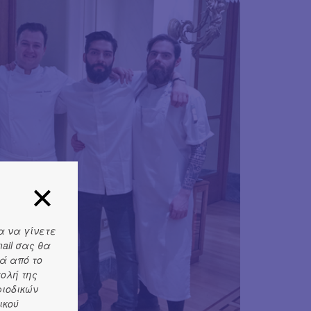
α να γίνετε
ail σας θα
ά από το
τολή της
ριοδικών
ικού