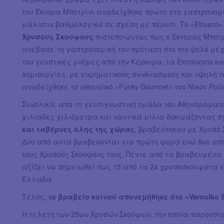
του Έκτορα Μποτρίνι αναδείχθηκε πρώτο στο γαστρονο
μάλιστα βαθμολογικά σε σχέση με πέρυσι. Το «Etrusco
Χρυσούς Σκούφους
πιστοποιώντας πως ο Έκτορας Μποτρ
ανέβασε τη γαστρονομική του πρόταση στο πιο ψηλό μέχ
του γευστικές μνήμες από την Κέρκυρα, τα Επτάνησα και
δημιουργίες. με ευρηματικούς συνδυασμούς και υψηλή τ
αναδείχθηκε το αθηναϊκό «Funky Gourmet» του Νίκου Ρο
Συνολικά, από τη γευσιγνωστική ομάδα του Αθηνοράματος
χιλιάδες χιλιόμετρα και ναυτικά μίλια δοκιμάζοντας 
και ταβέρνες όλης της χώρας
, βραβεύτηκαν με Χρυσό
Δύο από αυτά βραβεύονται για πρώτη φορά ενώ δυο απ
τους Χρυσούς Σκούφους τους. Πέντε από τα βραβευμένα 
αξίζει να σημειωθεί πως 15 από τα 24 χρυσοσκουφάτα ε
Ελλάδα.
Τέλος,
το βραβείο κοινού απονεμήθηκε στο «Varoulko 
Η τελετή των 25ων Χρυσών Σκούφων, την οποία παρουσί