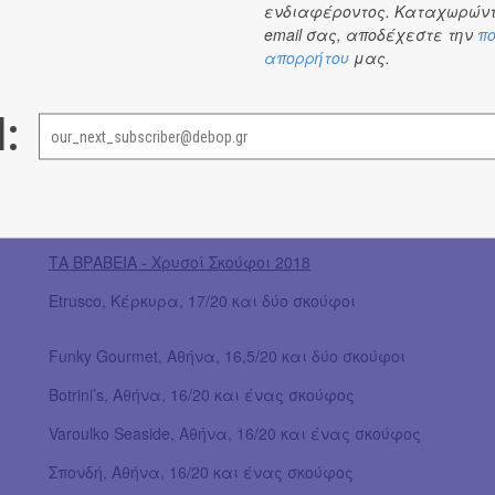
ενδιαφέροντος. Καταχωρώντ
email σας, αποδέχεστε την
πο
Τα συμπεράσματα και οι διαπιστώσεις για το γαστρονομ
απορρήτου
μας.
γευστικό οδοιπορικό των Χρυσών Σκούφων, είναι όπως π
εστιατόρια υψηλής γαστρονομίας στη χώρα μας καλά 
l:
εξελίσσοντας το επίπεδο τους. Η δε ελληνική κουζίνα κ
δικά τους αυτόνομη, ξεχωριστή τελετή βράβευσης, εκσυγ
φλερτάροντας σε πολλές περιπτώσεις και αυτή με την
ΤΑ ΒΡΑΒΕΙΑ - Χρυσοί Σκούφοι 2018
Etrusco, Κέρκυρα, 17/20 και δύο σκούφοι
Funky Gourmet, Αθήνα, 16,5/20 και δύο σκούφοι
Botrini’s, Αθήνα, 16/20 και ένας σκούφος
Varoulko Seaside, Αθήνα, 16/20 και ένας σκούφος
Σπονδή, Αθήνα, 16/20 και ένας σκούφος