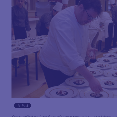
Κερκυραϊκό χρώμα έχει πλέον η κορυφή των καλύτερων 