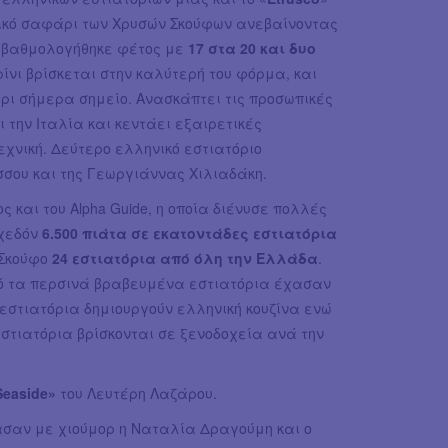
μικό σαφάρι των Χρυσών Σκούφων ανεβαίνοντας
» βαθμολογήθηκε φέτος με
17 στα 20 και δυο
ίνι βρίσκεται στην καλύτερή του φόρμα, και
ρι σήμερα σημείο. Ανασκάπτει τις προσωπικές
 την Ιταλία και κεντάει εξαιρετικές
εχνική. Δεύτερο ελληνικό εστιατόριο
ύσσου και της Γεωργιάννας Χιλιαδάκη.
 και του Alpha Guide, η οποία διένυσε πολλές
σχεδόν
6.500 πιάτα σε εκατοντάδες εστιατόρια
 Σκούφo
24 εστιατόρια από όλη την Ελλάδα
.
ό τα περσινά βραβευμένα εστιατόρια έχασαν
εστιατόρια δημιουργούν ελληνική κουζίνα ενώ
στιατόρια βρίσκονται σε ξενοδοχεία ανά την
Seaside»
του Λευτέρη Λαζάρου.
ασαν με χιούμορ η Ναταλία Δραγούμη και ο