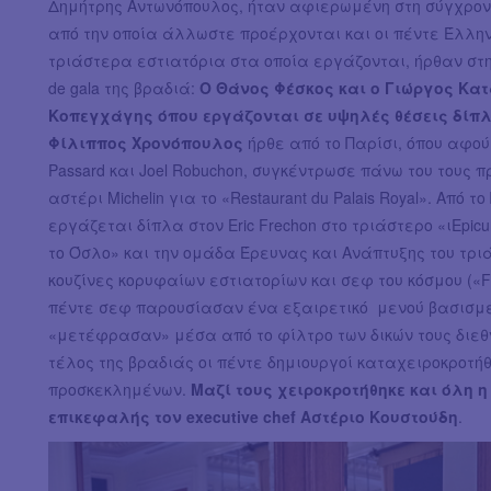
Δημήτρης Αντωνόπουλος, ήταν αφιερωμένη στη σύγχρον
από την οποία άλλωστε προέρχονται και οι πέντε Έλλη
τριάστερα εστιατόρια στα οποία εργάζονται, ήρθαν στη
de gala της βραδιά:
O Θάνος Φέσκος και ο Γιώργος Κατ
Κοπεγχάγης όπου εργάζονται σε υψηλές θέσεις δίπλ
Φίλιππος Χρονόπουλος
ήρθε από το Παρίσι, όπου αφού
Passard και Joel Robuchon, συγκέντρωσε πάνω του τους π
αστέρι Michelin για το «Restaurant du Palais Royal». Από τ
εργάζεται δίπλα στον Eric Frechon στο τριάστερο «ιEpicu
το Όσλο» και την ομάδα Έρευνας και Ανάπτυξης του τρ
κουζίνες κορυφαίων εστιατορίων και σεφ του κόσμου («Fat 
πέντε σεφ παρουσίασαν ένα εξαιρετικό μενού βασισμέν
«μετέφρασαν» μέσα από το φίλτρο των δικών τους διε
τέλος της βραδιάς οι πέντε δημιουργοί καταχειροκροτή
προσκεκλημένων.
Μαζί τους χειροκροτήθηκε και όλη 
επικεφαλής τον executive chef Αστέριο Κουστούδη
.