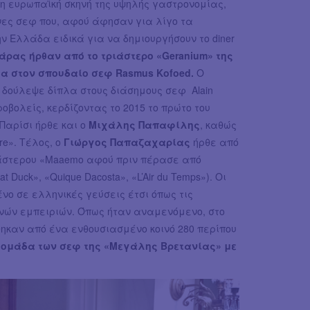
η ευρωπαϊκή σκηνή της υψηλής γαστρονομίας,
νες σεφ που, αφού άφησαν για λίγο τα
ν Ελλάδα ειδικά για να δημιουργήσουν το diner
άρας ήρθαν από το τριάστερο «Geranium» της
α στον σπουδαίο σεφ Rasmus Kofoed.
Ο
 δούλεψε δίπλα στους διάσημους σεφ Alain
ροβολείς, κερδίζοντας το 2015 το πρώτο του
ο Παρίσι ήρθε και ο
Μιχάλης Παπαφίλης
, καθώς
re». Τέλος, ο
Γιώργος Παπαζαχαρίας
ήρθε από
ιάστερου «Maaemo αφού πριν πέρασε από
Duck», «Quique Dacosta», «L’Air du Temps»). Οι
ο σε ελληνικές γεύσεις έτσι όπως τις
θνών εμπειριών. Όπως ήταν αναμενόμενο, στο
θηκαν από ένα ενθουσιασμένο κοινό 280 περίπου
η ομάδα των σεφ της «Μεγάλης Βρετανίας» με