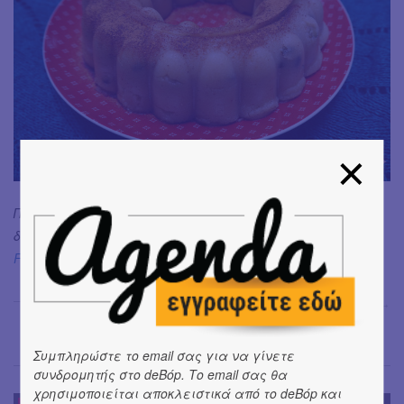
Περισσότερα άρθρα της Μαριάννας μπορείς να
διαβάσεις εδω:
www.blueberrymints.com
//
Facebook/blueberrymints
//
Instagram_@blueberrymints
Μαριάννα Ηλιοπούλου
→
Συμπληρώστε το email σας για να γίνετε
συνδρομητής στο deBόp. Το email σας θα
χρησιμοποιείται αποκλειστικά από το deBόp και