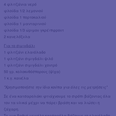
4 φλιτζάνια νερό
φλούδα 1/2 λεμονιού
φλούδα 1 πορτοκαλιού
φλούδα 1 μανταρινιού
φλούδα 1/3 ώριμου γκρέιπφρουτ
2 κανελόξυλα
Για το σιμιγδάλι
1 φλιτζάνι ελαιόλαδο
1 φλιτζάνι σιμιγδάλι ψιλό
1 φλιτζάνι σιμιγδάλι χοντρό
50 γρ. κολοκυθόσπορους (ψίχα)
1 κ.γ. κανέλα
*Χρησιμοποιήστε την ίδια κούπα για όλες τις μετρήσεις*
Σε ένα κατσαρολάκι φτιάχνουμε το σιρόπι βάζοντας όλα
του τα υλικά μέχρι να πάρει βράση και να λιώσει η
ζάχαρη.
Σε μια βαθιά μεγάλη κατσαρόλα βάζουμε το ελαιόλαδο