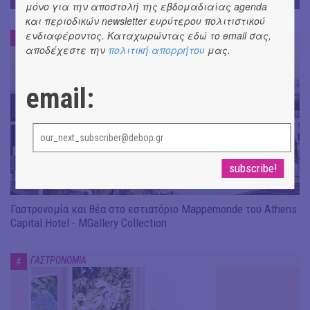
ΓΑΣΤΡΟΝΟΜΙΑ
μόνο για την αποστολή της εβδομαδιαίας agenda
και περιοδικών newsletter ευρύτερου πολιτιστικού
ενδιαφέροντος. Καταχωρώντας εδώ το email σας,
ΓΑΣΤΡΟΝΟΜΙΑ
#
αποδέχεστε την
πολιτική απορρήτου
μας.
email:
Γαστρονομία και θέα στο εστιατόριο Mappemonde του Athens
Capital Hotel - MGallery Collection
ΓΑΣΤΡΟΝΟΜΙΑ
#