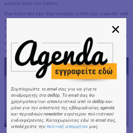
μητέρα όλων των λαθών.
Ένα πιάτο που έχει δημιουργήσει ο chef, έχει εγκριθεί από
τον ιδιοκτήτη και τους ίδιους τους πελάτες, θα πρέπει να
το φτιάξεις σωστά και ακριβώς ίδιο, για τις επόμενες
100.000 παραγγελίες και μετά, ίσως και ανάλογα με την
διάθεση όλων αυτών που σου ανέφερα, να συζητήσουμε
να δοκιμάσουμε την άποψή σου για το τζίντζερ.
Συμπληρώστε το email σας για να γίνετε
συνδρομητής στο deBόp. Το email σας θα
χρησιμοποιείται αποκλειστικά από το deBόp και
μόνο για την αποστολή της εβδομαδιαίας agenda
και περιοδικών newsletter ευρύτερου πολιτιστικού
ενδιαφέροντος. Καταχωρώντας εδώ το email σας,
αποδέχεστε την
πολιτική απορρήτου
μας.