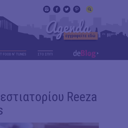
T FOOD N' TUNES
ΣΤΟ ΣΠΙΤΙ
 εστιατορίου Reeza
s