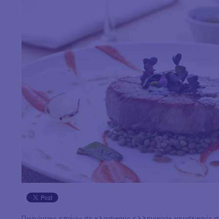
Πατώντας επάνω σε κλασικούς ελληνικούς γευστικούς 