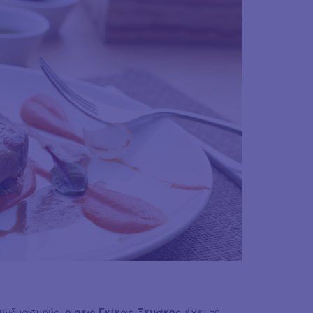
συνδυασμούς,
ο σεφ Γκίκας Ξενάκης
έχει το