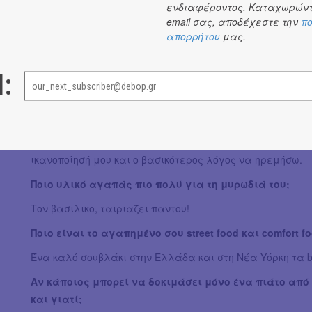
ενδιαφέροντος. Καταχωρώντ
απαξιώνει στα ελληνικά εστιατόρια. Υπερεκτιμημένο δε
email σας, αποδέχεστε την
πο
Τσιμπολογάς όταν μαγειρεύεις;
απορρήτου
μας.
Ναι, μερικές φορες, αλλά είναι αναγκαίο κακό. Δεν γί
l:
Τι σε στρεσάρει πιο πολύ στην κουζίνα και τι σε ηρεμ
Έχω άγχος να πάνε όλα καλά κατά τη διάρκεια του σέρβ
ειναι μαζεμένες σε κοντινές ώρες, αλλά και αυτό που
τέλος, που δείχνουν ότι έφαγαν καλά και ότι πέρασαν ό
ικανοποίησή μου και ο βασικότερος λόγος να ηρεμήσω.
Ποιο υλικό αγαπάς πιο πολύ για τη μυρωδιά του;
Τον βασιλικο, ταιριαζει παντου!
Ποιο είναι το αγαπημένο σου street food και comfort fo
Ένα καλό σουβλάκι στην Ελλάδα και στη Νέα Υόρκη τα bun
Αν κάποιος μπορεί να δοκιμάσει μόνο ένα πιάτο από τ
και γιατί;