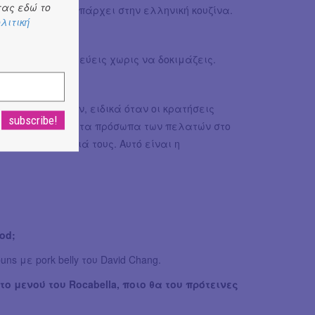
ας εδώ το
ν νομίζω πως υπάρχει στην ελληνική κουζίνα.
λιτική
νεται να μαγειρεύεις χωρις να δοκιμάζεις.
εί;
ις των πελατών, ειδικά όταν οι κρατήσεις
 με ηρεμεί είναι τα πρόσωπα των πελατών στο
μορφα τη βραδιά τους. Αυτό είναι η
od;
s με pork belly του David Chang.
ο μενού του Rocabella, ποιο θα του πρότεινες