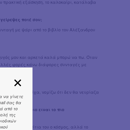
ην πρακτική εξάσκηση, το καλοκαίρι, κατάλαβα
γείρεψες ποτέ σου;
υνταγή με ψάρι από το βιβλίο του Αλέξανδρου
ζυγός μου και αρκετά καλά μπορώ να πω. Όταν
Πολλές φορές κάνω διάφορες συνταγές με
 Αλλά και να είχα, νομίζω ότι δεν θα νευρίαζα
α να γίνετε
ail σας θα
ά από το
υζίνας; Και ποιο ειναι το πιο
τολή της
ριοδικών
ικού
 το τρωεί στα σπίτια του ο κόσμος, αλλά το