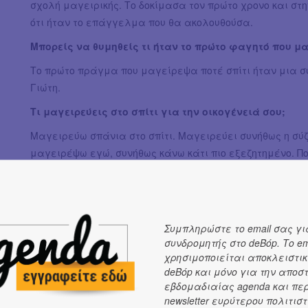
σχολή μαγειρικής. Το δοκίμασα τον πρώτο χρονο και στ
ότι ήταν το επάγγελμα που θα ακολουθούσα.
Μπορείς να θυμηθείς τι ήταν το πρώτο φαγητό που μα
Το πρώτο πράγμα που μαγείρεψα ποτέ σπίτι ήταν μια σ
Γιώτη.
Τι μαγειρεύεις στο σπίτι για την οικογένειά σου;
Μαγειρεύω σπάνια στο σπίτι. Μαγειρεύει συνήθως η σύ
μαγειρέψω εγώ, συνήθως κάνω κάτι πιο εξεζητημένο. 
ζυμαρικά, που μας αρέσουν πολύ.
Ποιος σελέμπριτι σεφ σου τη δίνει στα νεύρα;
Δεν έχω αρκετό χρόνο να ασχοληθώ με αυτό το κομμάτι.
Συμπληρώστε το email σας γι
για κάτι, απλά θα διασκέδαζα.
συνδρομητής στο deBόp. Το em
χρησιμοποιείται αποκλειστικ
Ποιο ειναι το πιο υποτιμημένο υλικό της ελληνικής κο
deBόp και μόνο για την αποσ
υπερεκτιμημένο;
εβδομαδιαίας agenda και πε
newsletter ευρύτερου πολιτιστ
Νομίζω τα όσπρια, διότι είναι ένα καθημερινό υλικό που