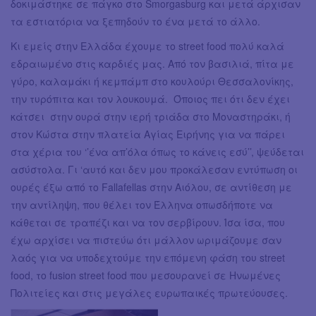
δοκιμάστηκε σε πάγκο στο Smorgasburg και μετά άρχισαν
τα εστιατόρια να ξεπηδούν το ένα μετά το άλλο.
Κι εμείς στην Ελλάδα έχουμε το street food πολύ καλά
εδραιωμένο στις καρδιές μας. Από τον βασιλιά, πίτα με
γύρο, καλαμάκι ή κεμπάμπ στο κουλούρι Θεσσαλονίκης,
την τυρόπιτα και τον λουκουμά. Όποιος πει ότι δεν έχει
κάτσει στην ουρά στην ιερή τριάδα στο Μοναστηράκι, ή
στον Κώστα στην πλατεία Αγίας Ειρήνης για να πάρει
στα χέρια του ‘’ένα απ’όλα όπως το κάνεις εσύ’’, ψεύδεται
ασύστολα. Γι ‘αυτό και δεν μου προκάλεσαν εντύπωση οι
ουρές έξω από το Fallafellas στην Αιόλου, σε αντίθεση με
την αντίληψη, που θέλει τον Έλληνα οπωσδήποτε να
κάθεται σε τραπέζι και να τον σερβίρουν. Ίσα ίσα, που
έχω αρχίσει να πιστεύω ότι μάλλον ωριμάζουμε σαν
λαός για να υποδεχτούμε την επόμενη φάση του street
food, το fusion street food που μεσουρανεί σε Ηνωμένες
Πολιτείες και στις μεγάλες ευρωπαικές πρωτεύουσες.