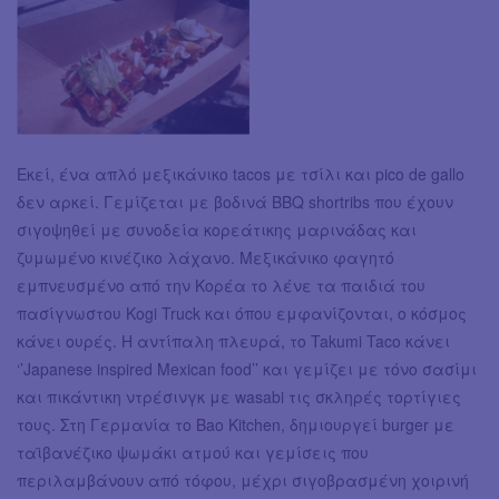
Εκεί, ένα απλό μεξικάνικο tacos με τσίλι και pico de gallo
δεν αρκεί. Γεμίζεται με βοδινά BBQ shortribs που έχουν
σιγοψηθεί με συνοδεία κορεάτικης μαρινάδας και
ζυμωμένο κινέζικο λάχανο. Μεξικάνικο φαγητό
εμπνευσμένο από την Κορέα το λένε τα παιδιά του
πασίγνωστου Kogi Truck και όπου εμφανίζονται, ο κόσμος
κάνει ουρές. Η αντίπαλη πλευρά, το Takumi Taco κάνει
‘’Japanese inspired Mexican food’’ και γεμίζει με τόνο σασίμι
και πικάντικη ντρέσινγκ με wasabi τις σκληρές τορτίγιες
τους. Στη Γερμανία το Bao Kitchen, δημιουργεί burger με
ταϊβανέζικο ψωμάκι ατμού και γεμίσεις που
περιλαμβάνουν από τόφου, μέχρι σιγοβρασμένη χοιρινή