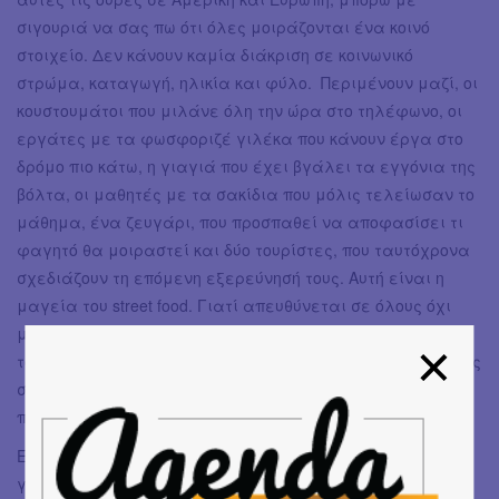
σιγουριά να σας πω ότι όλες μοιράζονται ένα κοινό
στοιχείο. Δεν κάνουν καμία διάκριση σε κοινωνικό
στρώμα, καταγωγή, ηλικία και φύλο. Περιμένουν μαζί, οι
κουστουμάτοι που μιλάνε όλη την ώρα στο τηλέφωνο, οι
εργάτες με τα φωσφοριζέ γιλέκα που κάνουν έργα στο
δρόμο πιο κάτω, η γιαγιά που έχει βγάλει τα εγγόνια της
βόλτα, οι μαθητές με τα σακίδια που μόλις τελείωσαν το
μάθημα, ένα ζευγάρι, που προσπαθεί να αποφασίσει τι
φαγητό θα μοιραστεί και δύο τουρίστες, που ταυτόχρονα
σχεδιάζουν τη επόμενη εξερεύνησή τους. Αυτή είναι η
μαγεία του street food. Γιατί απευθύνεται σε όλους όχι
μόνο λόγω κόστους, αλλά γιατί θέλει με κάθε μπουκιά
του, να σε ταξιδέψει τίμια και με τις πιο αγνές προθέσεις
στους πιο όμορφους γαστρονομικούς προορισμούς του
πλανήτη μας.
Είμαστε άραγε εμείς έτοιμοι να υποδεχτούμε την νέα
γενιά του;