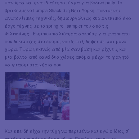
πανσέτα και ένα ιδιαίτερο μίγμα για βοδινό patty. To
βραβευμένο Lumpia Shack στη Νέα Υόρκη, παντρεύει
ανατολίτικες τεχνικές, δημιουργώντας κυριολεκτικά ένα
έργο τέχνης με το spring roll sampler του από τις
Φιλιππίνες. Εκεί που παλιότερα αρκούσε για ένα πιάτο
που δοκίμαζες στο δρόμο, να σε ταξιδέψει σε μία μόνο
χώρα. Τώρα ξεκινάς από μία σαν βάση και ρίχνεις και
μια βόλτα από κανά δυο χώρες ακόμα μέχρι το φαγητό
να φτάσει στα χέρια σου.
Και επειδή είχα την τύχη να περιμένω και εγώ ο ίδιος σ’
αυτές τις ουρές σε Αμερική και Ευρώπη, μπορώ με