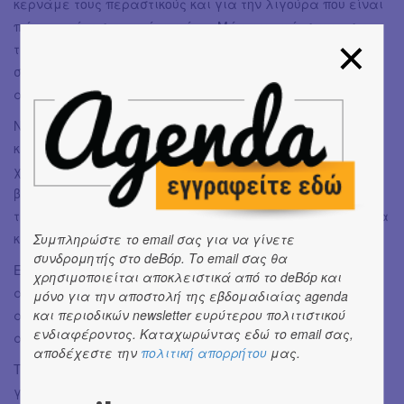
κερνάμε τους περαστικούς και για την λιγούρα που είναι
πάντα ακόρεστη αυτή τη μέρα. Μέχρι να κάτσουμε στο
τραπέζι, είχαμε όλοι σκάσει. Τα αρνί κατεβαίνε από τις
σούβλες με θρησκευτική ευλάβεια και ακουγόταν πάντα
από όλους το ‘και του χρόνου να ‘μαστε καλά’.
Ναι! Mε αυτή την εικόνα έχω συνδέσει το Πάσχα, καλά
και τα τσουρέκια, καλά και τα βαμμένα αβγά, αλλά
χωρίς σουβλιστό αρνί Πάσχα δεν γίνεται. Ας
βομβαρδιστούν τα social media για μία μέρα το χρόνο με
τα σουβλιστά αρνιά, ας το δεχτούμε όλοι καλοπροαίρετα
και ας πούμε ‘και του χρόνου να ‘μαστε καλά’!
Συμπληρώστε το email σας για να γίνετε
συνδρομητής στο deBόp. Το email σας θα
Εγώ μεγάλωσα, παντρεύτηκα, μετακόμισα. Μου λείπουν
χρησιμοποιείται αποκλειστικά από το deBόp και
αυτές οι Κυριακές του Πάσχα, μου λείπει η γειτονιά,
μόνο για την αποστολή της εβδομαδιαίας agenda
αλλά πιο πολύ απ' όλα μου λείπει ο παππούς, χωρίς
και περιοδικών newsletter ευρύτερου πολιτιστικού
ενδιαφέροντος. Καταχωρώντας εδώ το email σας,
αυτόν δεν είναι ποτέ το ίδιο.
αποδέχεστε την
πολιτική απορρήτου
μας.
Το μόνο που μπορώ να κάνω είναι να μεταφέρω τις
γνώσεις που μου έδωσε και να φροντίζω πάντα ώστε η