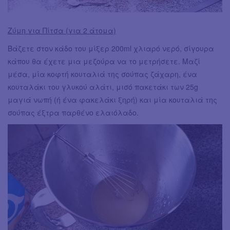
Ζύμη για Πίτσα (για 2 άτομα)
Βάζετε στον κάδο του μίξερ 200ml χλιαρό νερό, σίγουρα
κάπου θα έχετε μια μεζούρα να το μετρήσετε. Μαζί
μέσα, μία κοφτή κουταλιά της σούπας ζάχαρη, ένα
κουταλάκι του γλυκού αλάτι, μισό πακετάκι των 25g
μαγιά νωπή (ή ένα φακελάκι ξηρή) και μία κουταλιά της
σούπας έξτρα παρθένο ελαιόλαδο.