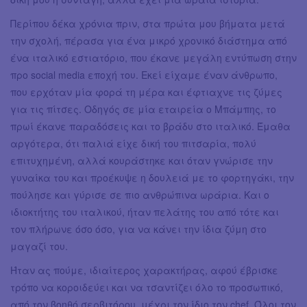
Περίπου δέκα χρόνια πριν, στα πρώτα μου βήματα μετά
την σχολή, πέρασα για ένα μικρό χρονικό διάστημα από
ένα ιταλικό εστιατόριο, που έκανε μεγάλη εντύπωση στην
προ social media εποχή του. Εκεί είχαμε έναν άνθρωπο,
που ερχόταν μία φορά τη μέρα και έφτιαχνε τις ζύμες
για τις πίτσες. Οδηγός σε μία εταιρεία ο Μπάμπης, το
πρωί έκανε παραδόσεις και το βράδυ στο ιταλικό. Έμαθα
αργότερα, ότι παλιά είχε δική του πιτσαρία, πολύ
επιτυχημένη, αλλά κουράστηκε και όταν γνώρισε την
γυναίκα του και προέκυψε η δουλειά με το φορτηγάκι, την
πούλησε και γύρισε σε πιο ανθρώπινα ωράρια. Και ο
ιδιοκτήτης του ιταλικού, ήταν πελάτης του από τότε και
τον πλήρωνε όσο όσο, για να κάνει την ίδια ζύμη στο
μαγαζί του.
Ήταν ας πούμε, ιδιαίτερος χαρακτήρας, αφού έβρισκε
τρόπο να κοροιδεύει και να τσαντίζει όλο το προσωπικό,
από τον βοηθό σερβιτόρου, μέχρι τον ίδιο τον chef. Όλοι τον