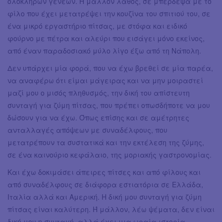
ολόκληρων γενεών. Ή μάλλον λάθος, σε μπέρδεψα με το
φίλο που έχει μετατρέψει την κουζίνα του σπιτιού του, σε
ένα μικρό εργαστήριο πίτσας, με στόφα και ειδικό
φούρνο με πέτρα και αλεύρι που εισάγει μόνο εκείνος,
από έναν παραδοσιακό μύλο λίγο έξω από τη Νάπολη.
Δεν υπάρχει μία φορά, που να έχω βρεθεί σε μία παρέα,
να αναφέρω ότι είμαι μάγειρας και να μην μοιραστεί
μαζί μου ο μισός πληθυσμός, την δική του απίστευτη
συνταγή για ζύμη πίτσας, που πρέπει οπωσδήποτε να μου
δώσουν για να έχω. Όπως επίσης και σε αμέτρητες
ανταλλαγές απόψεων με συναδέλφους, που
μετατρέπουν τα συστατικά και την εκτέλεση της ζύμης,
σε ένα καινούριο κεφάλαιο, της μοριακής γαστρονομίας.
Και έχω δοκιμάσει άπειρες πίτσες και από φίλους και
από συναδέλφους σε διάφορα εστιατόρια σε Ελλάδα,
Ιταλία αλλά και Αμερική. Η δική μου συνταγή για ζύμη
πίτσας είναι καλύτερη. Ή μάλλον, λέω ψέματα, δεν είναι
δική μου η συνταγή, αλλά έχει μια ωραία ιστορία.