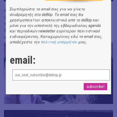
Συμπληρώστε το email σας για να γίνετε
Αδειάζουμε πάλι πάνω στην αλευρωμένη επιφάνεια και
συνδρομητής στο deBόp. Το email σας θα
ανοίγουμε σε ένα δίσκο, με τα δάχτυλά μας, χωρίς
χρησιμοποιείται αποκλειστικά από το deBόp και
πλάστη, σχηματίζοντας ταυτόχρονα και το εξωτερικό
μόνο για την αποστολή της εβδομαδιαίας agenda
δαχτυλίδι. Λαδώνουμε έλαφρα ένα ταψί και
και περιοδικών newsletter ευρύτερου πολιτιστικού
ενδιαφέροντος. Καταχωρώντας εδώ το email σας,
μεταφέρουμε το ζυμάρι εκεί.
αποδέχεστε την
πολιτική απορρήτου
μας.
email: