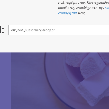
ενδιαφέροντος. Καταχωρώντ
email σας, αποδέχεστε την
πο
απορρήτου
μας.
l: