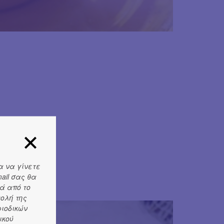
α να γίνετε
ail σας θα
ά από το
τολή της
ριοδικών
ικού