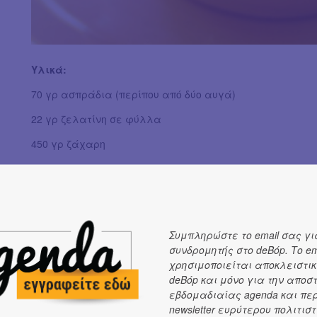
Υλικά:
70 γρ ασπράδια (περίπου από δύο αυγά)
22 γρ ζελατίνη σε φύλλα
450 γρ ζάχαρη
200 μλ νερό
κόκκινο χρώμα ζαχαροπλαστικής σε υγρή μορφή
εσάνς κεράσι
Συμπληρώστε το email σας γι
70 γρ κορνφλάουρ
συνδρομητής στο deBόp. Το em
χρησιμοποιείται αποκλειστικ
70 γρ άχνη
deBόp και μόνο για την αποσ
εβδομαδιαίας agenda και πε
newsletter ευρύτερου πολιτιστ