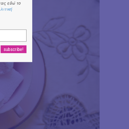
ας εδώ το
λιτική