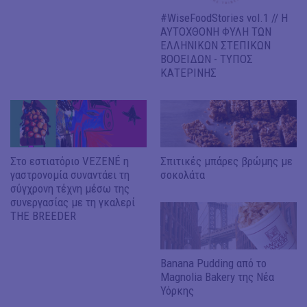
#WiseFoodStories vol.1 // Η
ΑΥΤΟΧΘΟΝΗ ΦΥΛΗ ΤΩΝ
ΕΛΛΗΝΙΚΩΝ ΣΤΕΠΙΚΩΝ
ΒΟΟΕΙΔΩΝ - ΤΥΠΟΣ
ΚΑΤΕΡΙΝΗΣ
Στο εστιατόριο VEZENÉ η
Σπιτικές μπάρες βρώμης με
γαστρονομία συναντάει τη
σοκολάτα
σύγχρoνη τέχνη μέσω της
συνεργασίας με τη γκαλερί
THE BREEDER
Banana Pudding από το
Magnolia Bakery της Νέα
Υόρκης