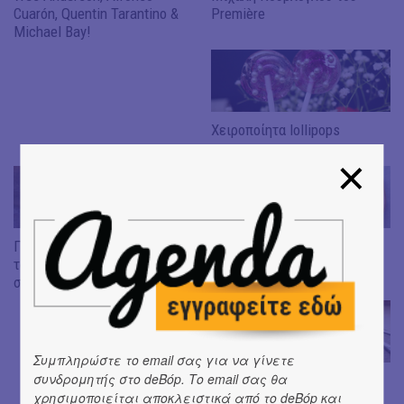
Cuarón, Quentin Tarantino &
Première
Michael Bay!
Χειροποίητα lollipops
Γνωρίστε τον Θάνο Φέσκο
Μακαρόν με γεύση
του τριάστερου “Geranium“
τσιχλόφουσκα
στην Κοπεγχάγη
Συμπληρώστε το email σας για να γίνετε
συνδρομητής στο deBόp. Το email σας θα
Ο Γκίκας Ξενάκης του
χρησιμοποιείται αποκλειστικά από το deBόp και
εστιατορίου Reeza στο