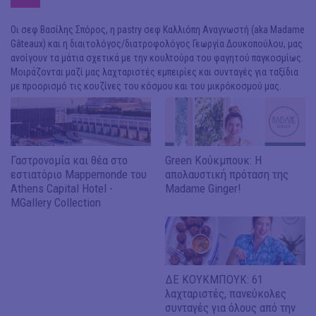
Οι σεφ Βασίλης Σπόρος, η pastry σεφ Καλλιόπη Αναγνωστή (aka Madame
Gâteaux) και η διαιτολόγος/διατροφολόγος Γεωργία Δουκοπούλου, μας
ανοίγουν τα μάτια σχετικά με την κουλτούρα του φαγητού παγκοσμίως.
Μοιράζονται μαζί μας λαχταριστές εμπειρίες και συνταγές για ταξίδια
με προορισμό τις κουζίνες του κόσμου και του μικρόκοσμού μας.
Γαστρονομία και θέα στο
Green Κούκμπουκ: Η
εστιατόριο Mappemonde του
απολαυστική πρόταση της
Athens Capital Hotel -
Madame Ginger!
MGallery Collection
ΔΕ ΚΟΥΚΜΠΟΥΚ: 61
λαχταριστές, πανεύκολες
συνταγές για όλους από την