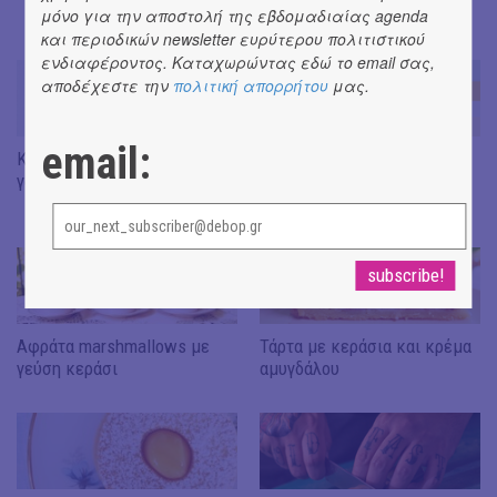
μόνο για την αποστολή της εβδομαδιαίας agenda
Rocabella Mykonos
και περιοδικών newsletter ευρύτερου πολιτιστικού
ενδιαφέροντος. Καταχωρώντας εδώ το email σας,
αποδέχεστε την
πολιτική απορρήτου
μας.
email:
Κηρήθρα με σοκολάτα
Θρεπτική βόμβα με μάνγκο,
γάλακτος και ανθό αλατιού
γάλα καρύδας & σπόρους
τσία
Αφράτα marshmallows με
Τάρτα με κεράσια και κρέμα
γεύση κεράσι
αμυγδάλου