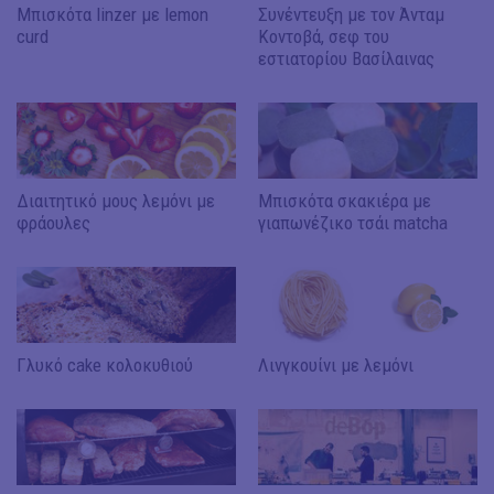
Μπισκότα linzer με lemon
Συνέντευξη με τον Άνταμ
curd
Κοντοβά, σεφ του
εστιατορίου Βασίλαινας
Διαιτητικό μους λεμόνι με
Μπισκότα σκακιέρα με
φράουλες
γιαπωνέζικο τσάι matcha
Γλυκό cake κολοκυθιού
Λινγκουίνι με λεμόνι