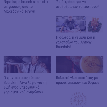
Νηστίσιμο brunch στο σπίτι
7 + 1 τρόποι για να
με γεύσεις από το
αναβαθμίσεις το τοστ σου!
Μακεδονικό Ταχίνι!
Η σάλτσα, η γέμιση και η
γαλοπούλα του Antony
Bourdain!
Ο φανταστικός κύριος
Βελουτέ γλυκοπατάτας με
Bourdain. Λίγα λόγια για τη
πράσο, μπέικον και θυμάρι
ζωή ενός υπερφυσικά
χαρισματικού ανθρώπου.