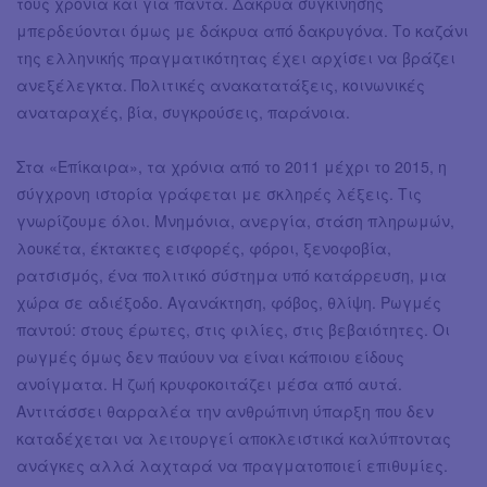
τους χρόνια και για πάντα. Δάκρυα συγκίνησης
μπερδεύονται όμως με δάκρυα από δακρυγόνα. Το καζάνι
της ελληνικής πραγματικότητας έχει αρχίσει να βράζει
ανεξέλεγκτα. Πολιτικές ανακατατάξεις, κοινωνικές
αναταραχές, βία, συγκρούσεις, παράνοια.
Στα «Επίκαιρα», τα χρόνια από το 2011 μέχρι το 2015, η
σύγχρονη ιστορία γράφεται με σκληρές λέξεις. Τις
γνωρίζουμε όλοι. Mνημόνια, ανεργία, στάση πληρωμών,
λουκέτα, έκτακτες εισφορές, φόροι, ξενοφοβία,
ρατσισμός, ένα πολιτικό σύστημα υπό κατάρρευση, μια
χώρα σε αδιέξοδο. Αγανάκτηση, φόβος, θλίψη. Ρωγμές
παντού: στους έρωτες, στις φιλίες, στις βεβαιότητες. Οι
ρωγμές όμως δεν παύουν να είναι κάποιου είδους
ανοίγματα. Η ζωή κρυφοκοιτάζει μέσα από αυτά.
Αντιτάσσει θαρραλέα την ανθρώπινη ύπαρξη που δεν
καταδέχεται να λειτουργεί αποκλειστικά καλύπτοντας
ανάγκες αλλά λαχταρά να πραγματοποιεί επιθυμίες.