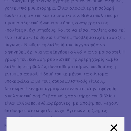
Ο Παναγιώτης Βλάχος έγραψε ένα ανθρώπινο, αληθινό,
γοητευτικό μυθιστόρημα. Είναι ολοφάνερη η σοβαρή
δουλειά, η αγάπη και το μεράκι του. Βαθιά πολιτικό με
την κυριολεκτική έννοια του όρου, αναφέρεται σε
«πολίτες κι όχι υπηκόους. Και το να είσαι πολίτης απαιτεί
ένα τίμημα». Το βιβλίο εμπνέει, προβληματίζει, ταράζει,
συγκινεί. Νιώθεις τη διάθεσή του συγγραφέα να
αφηγηθεί, όχι για να εξηγήσει αλλά για να μοιραστεί. Η
γραφή του, καθαρή, ρεαλιστική, τρυφερή χωρίς καμία
διάθεση υπερβολών, συναισθηματισμών, νουθεσίας ή
εντυπωσιασμού. Η δομή του κειμένου, τα σύντομα
υποκεφάλαια με τους σουρεαλιστικούς τίτλους,
λειτουργεί κινηματογραφικά δίνοντας στην αφήγηση
απολαυστική ροή. Οι βασικοί χαρακτήρες του βιβλίου
είναι άνθρωποι ενδιαφέροντες, με άποψη, που «έχουν
διαδρομές στο κεφάλι τους». Αγαπούν τη ζωή, τις
μουσικές, τη λογοτεχνία και την ποίηση και σε κάνουν
κοινωνό στις αγάπες τους. Είναι πολύ πιθανό να πιάσεις