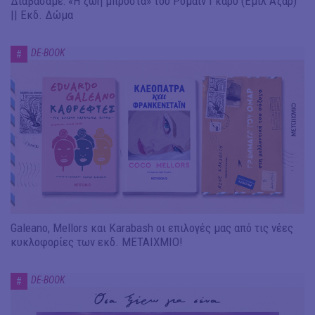
Διαβάσαμε: «Η ζωή μπροστά» του Ρομαίν Γκαρύ (Εμίλ Αζάρ)
|| Εκδ. Δώμα
DE-BOOK
#
Galeano, Mellors και Karabash οι επιλογές μας από τις νέες
κυκλοφορίες των εκδ. ΜΕΤΑΙΧΜΙΟ!
DE-BOOK
#