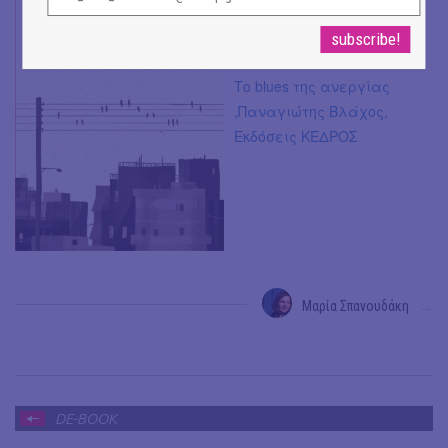
Tο blues της ανεργίας
,Παναγιώτης Βλάχος,
Εκδόσεις ΚΕΔΡΟΣ
Μαρία Σπανουδάκη
→
DE-BOOK