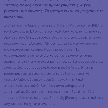
κάποιες άλλες σχέσεις, ομολογουμένως λίγες,
γίνονται πιο δυνατές. Το ζήτημα είναι να μη χάσεις το
μυαλό σου...
Έτσι είναι. Το ξέρεις, το έχεις ζήσει. Γι’αυτό και το βιβλίο
του Παναγιώτη Βλάχου είναι καθηλωτικό από τις πρώτες
σελίδες του. Ο χωροχρόνος στον οποίο αναφέρεται είναι
τόσο κοντινός: Ελλάδα, Αθήνα των τελευταίων χρόνων,
της οικονομικής κρίσης. Ήσουν κι εσύ εκεί. Το
κοινωνικοπολιτικό πλαίσιο κοινό, τα γεγονότα νωπά
ακόμη, τα στέκια γνώριμα και οι ήρωες θα μπορούσαν να
είναι φίλοι σου, συγγενείς σου ή εσύ ο ίδιος. Κι αν η
προσωπική μετάβαση σε αυτό το μυθιστορηματικό
«παράλληλο σύμπαν» μοιάζει εύκολη, τελικά
αποδεικνύεται πολύπλοκη και συναισθηματικά
φορτισμένη. Σκέφτεσαι, αναρωτιέσαι, θυμάσαι. Πού
ήσουν, τι έκανες, πώς ένιωθες, πώς βίωσες -σωματικά και
ψυχικά- εκείνες τις στιγμές…