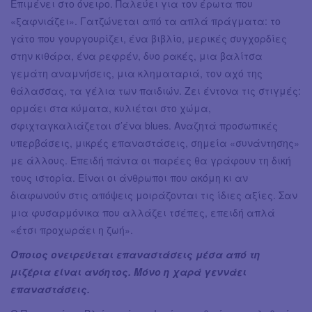
Επιμένει στο όνειρο. Παλεύει για τον έρωτα που
«ξαφνιάζει». Γατζώνεται από τα απλά πράγματα: το
γάτο που γουργουρίζει, ένα βιβλίο, μερικές συγχορδίες
στην κιθάρα, ένα ρεφρέν, δυο ρακές, μια βαλίτσα
γεμάτη αναμνήσεις, μια κληματαριά, τον αχό της
θάλασσας, τα γέλια των παιδιών. Ζει έντονα τις στιγμές:
ορμάει στα κύματα, κυλιέται στο χώμα,
σφιχταγκαλιάζεται σ’ένα blues. Αναζητά προσωπικές
υπερβάσεις, μικρές επαναστάσεις, σημεία «συνάντησης»
με άλλους. Επειδή πάντα οι παρέες θα γράφουν τη δική
τους ιστορία. Είναι οι άνθρωποι που ακόμη κι αν
διαφωνούν στις απόψεις μοιράζονται τις ίδιες αξίες. Σαν
μια φυσαρμόνικα που αλλάζει τσέπες, επειδή απλά
«έτσι προχωράει η ζωή».
Όποιος ονειρεύεται επαναστάσεις μέσα από τη
μιζέρια είναι ανόητος. Μόνο η χαρά γεννάει
επαναστάσεις.