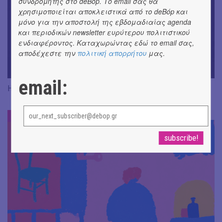
συνδρομητής στο deBόp. Το email σας θα
χρησιμοποιείται αποκλειστικά από το deBόp και
μόνο για την αποστολή της εβδομαδιαίας agenda
και περιοδικών newsletter ευρύτερου πολιτιστικού
ενδιαφέροντος. Καταχωρώντας εδώ το email σας,
αποδέχεστε την
πολιτική απορρήτου
μας.
email:
Η Rene Karabash στις εκδόσεις Μεταίχμιο
DE-BOOK
#