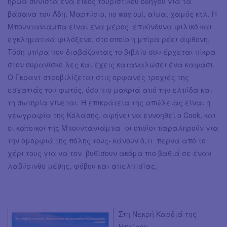
ήρωα συνιστά ένα είδος τουριστικού οδηγού για τα
βάσανα του Άδη: Μαρτύριο, no way out, αίμα, χαμός κτλ. Η
Μπουντανιάμπα είναι ένα μέρος επικίνδυνα φιλικό και
εγκληματικά φιλόξενο, στο οποίο η μπίρα ρέει άφθονη.
Τόση μπίρα που διαβάζοντας το βιβλίο σου έρχεται πίκρα
στον ουρανίσκο λες και έχεις καταναλώσει ένα καφάσι.
Ο Γκραντ στροβιλίζεται στις ορφανές τροχιές της
εσχατιάς του φωτός, όσο πιο μακριά από την ελπίδα και
τη σωτηρία γίνεται. Η επικράτεια της απώλειας είναι η
γεωγραφία της Κόλασης, αφήνει να εννοηθεί ο Cook, και
οι κάτοικοι της Μπουντανιάμπα -οι οποίοι παραληρούν για
την ομορφιά της πόλης τους- κάνουν ό,τι περνά από το
χέρι τους για να τον βυθίσουν ακόμα πιο βαθιά σε έναν
λαβύρινθο μέθης, φόβου και απελπισίας.
Στη Νεκρή Καρδιά της
Ηπείρου