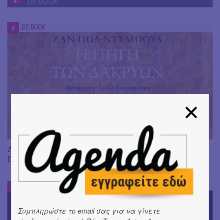
DE-BOOK
DE-BOOK
#
Διαβάσαμε: «Η πηγή των δακρύων» του Jean-Paul Dubois ||
Εκδ. Δώμα
DE-BOOK
#
Συμπληρώστε το email σας για να γίνετε