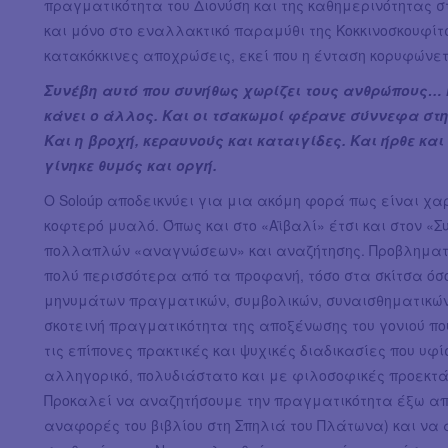
πραγματικότητα του Διονύση και της καθημερινότητας σ
και μόνο στο εναλλακτικό παραμύθι της Κοκκινοσκουφίτ
κατακόκκινες αποχρώσεις, εκεί που η ένταση κορυφώνε
Συνέβη αυτό που συνήθως χωρίζει τους ανθρώπους… Ή
κάνει ο άλλος. Και οι τσακωμοί φέρανε σύννεφα στη
Και η βροχή, κεραυνούς και καταιγίδες. Και ήρθε κα
γίνηκε θυμός και οργή.
Ο Soloúp αποδεικνύει για μια ακόμη φορά πως είναι χα
κοφτερό μυαλό. Όπως και στο «Αϊβαλί» έτσι και στον «Σ
πολλαπλών «αναγνώσεων» και αναζήτησης. Προβληματίζ
πολύ περισσότερα από τα προφανή, τόσο στα σκίτσα όσο 
μηνυμάτων πραγματικών, συμβολικών, συναισθηματικών. 
σκοτεινή πραγματικότητα της αποξένωσης του γονιού πο
τις επίπονες πρακτικές και ψυχικές διαδικασίες που υφ
αλληγορικό, πολυδιάστατο και με φιλοσοφικές προεκτά
Προκαλεί να αναζητήσουμε την πραγματικότητα έξω από
αναφορές του βιβλίου στη Σπηλιά του Πλάτωνα) και να 