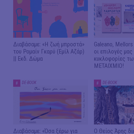
Διαβάσαμε: «Η ζωή μπροστά»
Galeano, Mellors
του Ρομαίν Γκαρύ (Εμίλ Αζάρ)
οι επιλογές μας
|| Εκδ. Δώμα
κυκλοφορίες των
ΜΕΤΑΙΧΜΙΟ!
DE-BOOK
DE-BOOK
#
#
Διαβάσαμε: «Όσα ξέρω για
Ο Θείος Άρης δι