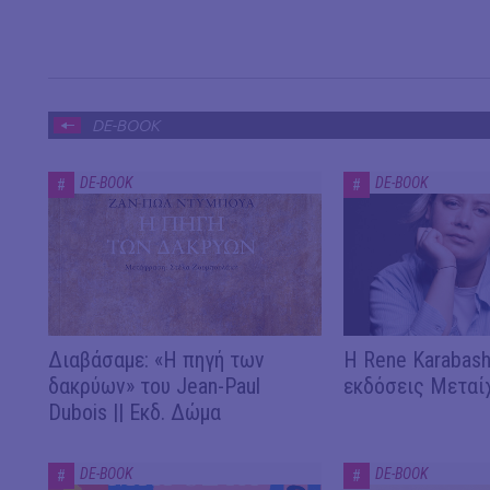
DE-BOOK
DE-BOOK
DE-BOOK
#
#
Διαβάσαμε: «Η πηγή των
Η Rene Karabash
δακρύων» του Jean-Paul
εκδόσεις Μεταί
Dubois || Εκδ. Δώμα
DE-BOOK
DE-BOOK
#
#