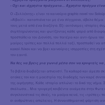
- Όχι και άχρηστα πράγματα… Άχρηστο πράγμα είναι
Ο «Συλλέκτης» είναι το καινούριο graphic novel του Solo
«Αϊβαλί»- καταπιάνεται με ένα σύγχρονο, άβολο θέμα: 
τους μετά από ένα διαζύγιο. Έξι αυτόνομες ιστορίες 
συμπληρώνοντας και φωτίζοντας κάθε φορά από διαφορ
προσπάθεια του Διονύση, του πατέρα και αντι-ήρωα του 
μαύρες τρύπες και πολλά πολλά ταξί, προσπαθεί να α
κακού Λύκου και να βρει καινούριες ισορροπίες στη σχέσ
τον εαυτό.
Να θες να βρεις μια γωνιά μέσα σου να κρυφτείς να
Το βιβλίο διαβάζεται απνευστί. Το καθαρό και άμεσο σκί
ατάκες του και η μαεστρία της διαδοχής των καρέ συντον
της αφήγησης. Κάθε ιστορία απλώνει το δικό της νήμα. Σ
σκάλωσα... Μια τρυφερή κουβέντα ανάμεσα στην Φωτειν
συγκλονιστικά τις σκιές, τα μαύρα κενά, τις «τρύπες» 
οι ανθρώπινες απώλειες. Η συναισθηματική φόρτιση αν