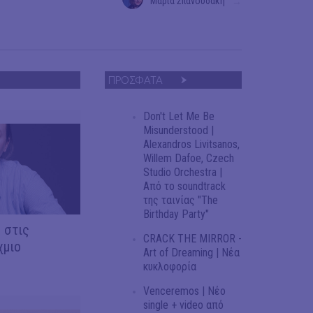
Μαρία Σπανουδάκη
→
ΠΡΟΣΦΑΤΑ
Don't Let Me Be
Misunderstood |
Alexandros Livitsanos,
Willem Dafoe, Czech
Studio Orchestra |
Από το soundtrack
της ταινίας "The
Birthday Party"
 στις
CRACK THE MIRROR -
χμιο
Art of Dreaming | Νέα
κυκλοφορία
Venceremos | Νέο
single + video από