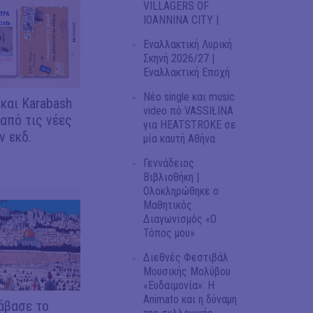
VILLAGERS OF
IOANNINA CITY |
Εναλλακτική Λυρική
Σκηνή 2026/27 |
Εναλλακτική Εποχή
Νέο single και music
 και Karabash
video πό VASSIŁINA
 από τις νέες
για HEATSTROKE σε
 εκδ.
μία καυτή Αθήνα
Γεννάδειος
Βιβλιοθήκη |
Ολοκληρώθηκε ο
Μαθητικός
Διαγωνισμός «Ο
Τόπος μου»
Διεθνές Φεστιβάλ
Μουσικής Μολύβου
«Ευδαιμονία»: Η
Animato και η δύναμη
άβασε το