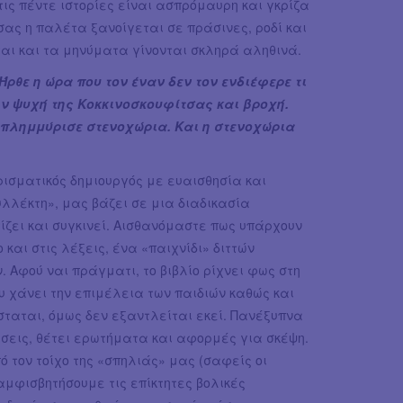
τις πέντε ιστορίες είναι ασπρόμαυρη και γκρίζα
σας η παλέτα ξανοίγεται σε πράσινες, ροδί και
ται και τα μηνύματα γίνονται σκληρά αληθινά.
ρθε η ώρα που τον έναν δεν τον ενδιέφερε τι
ν ψυχή της Κοκκινοσκουφίτσας και βροχή.
ι πλημμύρισε στενοχώρια. Και η στενοχώρια
ρισματικός δημιουργός με ευαισθησία και
υλλέκτη», μας βάζει σε μια διαδικασία
ει και συγκινεί. Αισθανόμαστε πως υπάρχουν
και στις λέξεις, ένα «παιχνίδι» διττών
Αφού ναι πράγματι, το βιβλίο ρίχνει φως στη
υ χάνει την επιμέλεια των παιδιών καθώς και
ίσταται, όμως δεν εξαντλείται εκεί. Πανέξυπνα
σεις, θέτει ερωτήματα και αφορμές για σκέψη.
 τον τοίχο της «σπηλιάς» μας (σαφείς οι
αμφισβητήσουμε τις επίκτητες βολικές