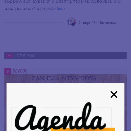
δωρεάν, εάν έχετε τη διάθεση μπορείτε να κάνετε μία
μικρή δωρεά στο project
εδώ
.)
Σταυρούλα Πανοπούλου
→
DE-BOOK
DE-BOOK
#