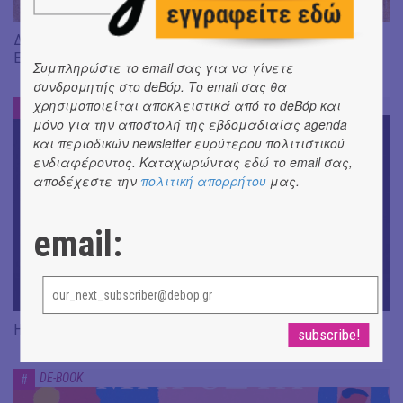
Διαβάσαμε: «Η πηγή των δακρύων» του Jean-Paul Dubois ||
Εκδ. Δώμα
Συμπληρώστε το email σας για να γίνετε
συνδρομητής στο deBόp. Το email σας θα
χρησιμοποιείται αποκλειστικά από το deBόp και
DE-BOOK
#
μόνο για την αποστολή της εβδομαδιαίας agenda
και περιοδικών newsletter ευρύτερου πολιτιστικού
ενδιαφέροντος. Καταχωρώντας εδώ το email σας,
αποδέχεστε την
πολιτική απορρήτου
μας.
email:
Η Rene Karabash στις εκδόσεις Μεταίχμιο
DE-BOOK
#