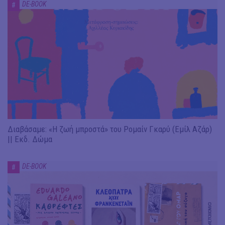
DE-BOOK
#
Διαβάσαμε: «Η ζωή μπροστά» του Ρομαίν Γκαρύ (Εμίλ Αζάρ)
|| Εκδ. Δώμα
DE-BOOK
#