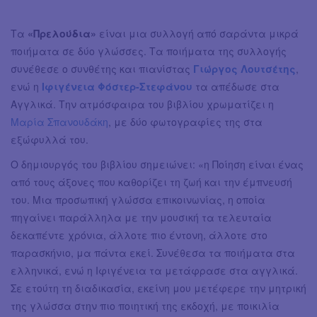
Τα
«Πρελούδια»
είναι μια συλλογή από σαράντα μικρά
ποιήματα σε δύο γλώσσες. Τα ποιήματα της συλλογής
συνέθεσε ο συνθέτης και πιανίστας
Γιώργος Λουτσέτης
,
ενώ η
Ιφιγένεια Φόστερ-Στεφάνου
τα απέδωσε στα
Αγγλικά. Την ατμόσφαιρα του βιβλίου χρωματίζει η
Μαρία Σπανουδάκη
, με δύο φωτογραφίες της στα
εξώφυλλά του.
Ο δημιουργός του βιβλίου σημειώνει: «η Ποίηση είναι ένας
από τους άξονες που καθορίζει τη ζωή και την έμπνευσή
του. Μια προσωπική γλώσσα επικοινωνίας, η οποία
πηγαίνει παράλληλα με την μουσική τα τελευταία
δεκαπέντε χρόνια, άλλοτε πιο έντονη, άλλοτε στο
παρασκήνιο, μα πάντα εκεί. Συνέθεσα τα ποιήματα στα
ελληνικά, ενώ η Ιφιγένεια τα μετάφρασε στα αγγλικά.
Σε ετούτη τη διαδικασία, εκείνη μου μετέφερε την μητρική
της γλώσσα στην πιο ποιητική της εκδοχή, με ποικιλία