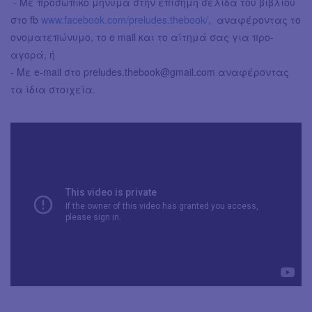
- Με προσωπικό μήνυμα στην επίσημη σελίδα του βιβλίου
στο fb
www.facebook.com/preludes.thebook/
, αναφέροντας το
ονοματεπώνυμο, το e mail και το αίτημά σας για προ-
αγορά, ή
- Με e-mail στο
preludes.thebook@gmail.com
αναφέροντας
τα ίδια στοιχεία.