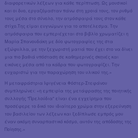
διαφορετικών λέξεων για κάθε περίπτωση. Ως μουσικοί
και οι δυο, εργαζόμασταν πάνω στη χροιά τους, τον ρυθμό
τους μέσα στο σύνολο, την ατμόσφαιρά τους στον κάθε
στίχο.Της είμαι ευγνώμων για το αποτέλεσμα. Την
ατμόσφαιρα που εμπεριέχεται στο βιβλίο χρωματίζει η
Μαρία Σπανουδάκη με δύο φωτογραφίες της στα
εξώφυλλα, με την ξεχωριστή ματιά που έχει στο να δίνει
μια πιο βαθιά υπόσταση σε καθημερινές σκηνές και
εικόνες μέσα από τα κάδρα που φωτογραφίζει. Την
ευχαριστώ για την παραχώρηση του υλικού της.»
Η μεταφράστρια Ιφιγένεια Φόστερ-Στεφάνου
συμπληρώνει: «η εμπειρία της μετάφρασης της ποιητικής
συλλογής "Πρελούδια" είναι ένα εγχείρημα που
προσέφερε το δικό του ιδιαίτερο χρώμα στην εξερεύνηση
του βασιλείου των λέξεων και ξεδίπλωσε εμπρός μου
έναν ακόμη συναρπαστικό κόσμο, αυτόν της απόδοσης της
Ποίησης.»