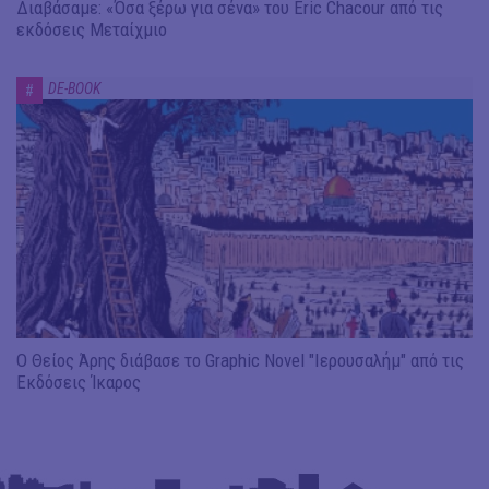
Διαβάσαμε: «Όσα ξέρω για σένα» του Eric Chacour από τις
εκδόσεις Μεταίχμιο
DE-BOOK
#
Ο Θείος Άρης διάβασε το Graphic Novel "Ιερουσαλήμ" από τις
Εκδόσεις Ίκαρος