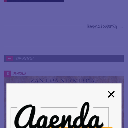
Γεωργία Σουβατζή
→
DE-BOOK
DE-BOOK
#