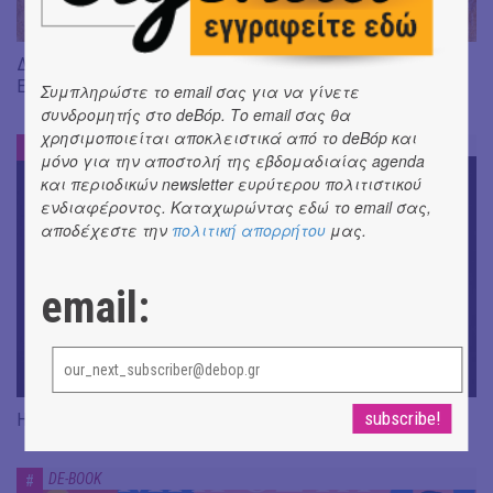
Διαβάσαμε: «Η πηγή των δακρύων» του Jean-Paul Dubois ||
Εκδ. Δώμα
Συμπληρώστε το email σας για να γίνετε
συνδρομητής στο deBόp. Το email σας θα
χρησιμοποιείται αποκλειστικά από το deBόp και
DE-BOOK
#
μόνο για την αποστολή της εβδομαδιαίας agenda
και περιοδικών newsletter ευρύτερου πολιτιστικού
ενδιαφέροντος. Καταχωρώντας εδώ το email σας,
αποδέχεστε την
πολιτική απορρήτου
μας.
email:
Η Rene Karabash στις εκδόσεις Μεταίχμιο
DE-BOOK
#