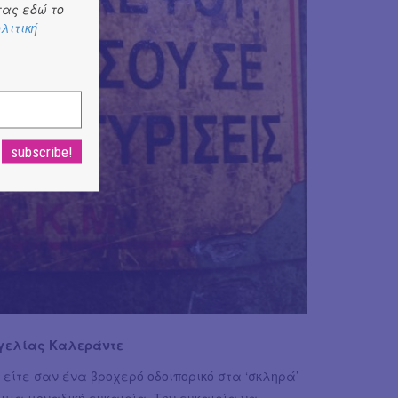
ας εδώ το
λιτική
γελίας Καλεράντε
 είτε σαν ένα βροχερό οδοιπορικό στα ‘σκληρά’