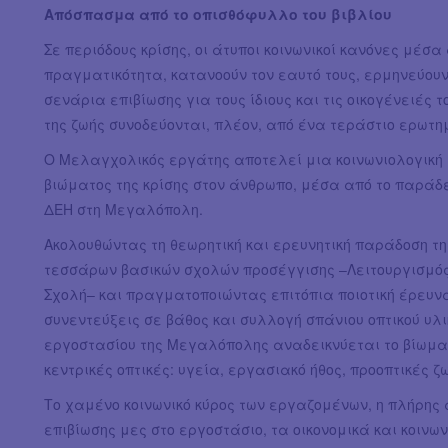
Απόσπασμα από το οπισθόφυλλο του βιβλίου
Σε περιόδους κρίσης, οι άτυποι κοινωνικοί κανόνες μέσα 
πραγματικότητα, κατανοούν τον εαυτό τους, ερμηνεύου
σενάρια επιβίωσης για τους ίδιους και τις οικογένειές 
της ζωής συνοδεύονται, πλέον, από ένα τεράστιο ερωτη
Ο Μελαγχολικός εργάτης αποτελεί μια κοινωνιολογική μ
βιώματος της κρίσης στον άνθρωπο, μέσα από το παράδ
ΔΕΗ στη Μεγαλόπολη.
Ακολουθώντας τη θεωρητική και ερευνητική παράδοση τ
τεσσάρων βασικών σχολών προσέγγισης –Λειτουργισμός,
Σχολή– και πραγματοποιώντας επιτόπια ποιοτική έρευν
συνεντεύξεις σε βάθος και συλλογή σπάνιου οπτικού υλικ
εργοστασίου της Μεγαλόπολης αναδεικνύεται το βίωμα 
κεντρικές οπτικές: υγεία, εργασιακό ήθος, προοπτικές ζ
Το χαμένο κοινωνικό κύρος των εργαζομένων, η πλήρης
επιβίωσης μες στο εργοστάσιο, τα οικονομικά και κοινω