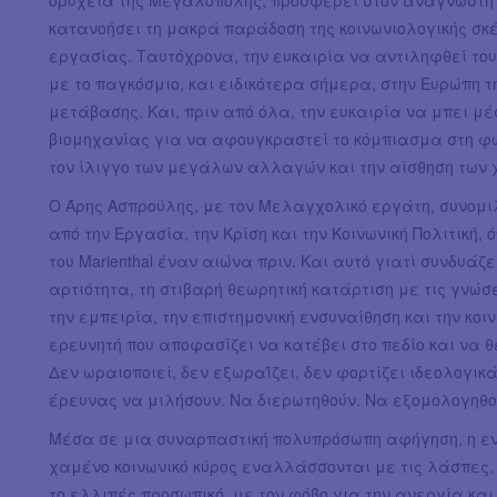
ορυχεία της Μεγαλόπολης, προσφέρει στον αναγνώστη μ
κατανοήσει τη μακρά παράδοση της κοινωνιολογικής σκ
εργασίας. Ταυτόχρονα, την ευκαιρία να αντιληφθεί τους
με το παγκόσμιο, και ειδικότερα σήμερα, στην Ευρώπη τ
μετάβασης. Και, πριν από όλα, την ευκαιρία να μπει μ
βιομηχανίας για να αφουγκραστεί το κόμπιασμα στη φω
τον ίλιγγο των μεγάλων αλλαγών και την αίσθηση των
O Άρης Ασπρούλης, με τον Μελαγχολικό εργάτη, συνομι
από την Εργασία, την Κρίση και την Κοινωνική Πολιτική,
του Marienthal έναν αιώνα πριν. Και αυτό γιατί συνδυάζ
αρτιότητα, τη στιβαρή θεωρητική κατάρτιση με τις γνώσε
την εμπειρία, την επιστημονική ενσυναίθηση και την κο
ερευνητή που αποφασίζει να κατέβει στο πεδίο και να
Δεν ωραιοποιεί, δεν εξωραΐζει, δεν φορτίζει ιδεολογικά
έρευνας να μιλήσουν. Να διερωτηθούν. Να εξομολογηθούν
Μέσα σε μια συναρπαστική πολυπρόσωπη αφήγηση, η ενο
χαμένο κοινωνικό κύρος εναλλάσσονται με τις λάσπες, 
το ελλιπές προσωπικό, με τον φόβο για την ανεργία και