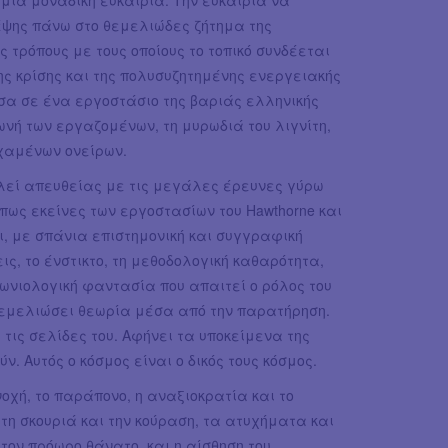
ια μοναδική ευκαιρία. Την ευκαιρία να
έψης πάνω στο θεμελιώδες ζήτημα της
 τρόπους με τους οποίους το τοπικό συνδέεται
ης κρίσης και της πολυσυζητημένης ενεργειακής
έσα σε ένα εργοστάσιο της βαριάς ελληνικής
νή των εργαζομένων, τη μυρωδιά του λιγνίτη,
 χαμένων ονείρων.
λεί απευθείας με τις μεγάλες έρευνες γύρω
 όπως εκείνες των εργοστασίων του Hawthorne και
ει, με σπάνια επιστημονική και συγγραφική
ις, το ένστικτο, τη μεθοδολογική καθαρότητα,
ινωνιολογική φαντασία που απαιτεί ο ρόλος του
 θεμελιώσει θεωρία μέσα από την παρατήρηση.
 τις σελίδες του. Αφήνει τα υποκείμενα της
. Αυτός ο κόσμος είναι ο δικός τους κόσμος.
χή, το παράπονο, η αναξιοκρατία και το
τη σκουριά και την κούραση, τα ατυχήματα και
 τον πρόωρο θάνατο, και η αίσθηση του