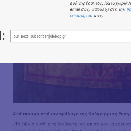
ενδιαφέροντος. Καταχωρώντ
email σας, αποδέχεστε την
πο
απορρήτου
μας.
l:
Απόσπασμα από τον πρόλογο της Καθηγήτριας Ευαγ
«Το βιβλίο αυτό, είτε διαβαστεί ως επιστημονική έρευνα