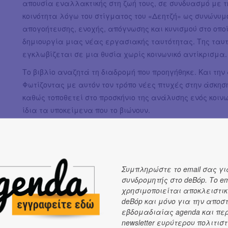
απουσία εναλλακτικής στη ζωή τους, σε συνδυασμό με τ
κοινότητα λόγω του στίγματος του «Δεητζή» ως συνώνυμ
απογοήτευσης, ενοχής, απόγνωσης και κυνισμού στο οποί
δημιουργία μιας νέας εργασιακής ταυτότητας. Της ταυτ
εγκλωβίζεται σε μια θυσία χωρίς κοινωνικό αντίκρισμα
Το βιβλίο αναζητά τη διαδρομή που προηγήθηκε. Και τη
Φωτίζοντας με αυτόν τον τρόπο νέες πτυχές στην άσκηση
καθώς τοποθετεί στο προσκήνιο της ανάλυσης ενός κοιν
ίδια τα υποκείμενα που το βιώνουν.
Συμπληρώστε το email σας γι
συνδρομητής στο deBόp. Το em
χρησιμοποιείται αποκλειστικ
deBόp και μόνο για την αποσ
εβδομαδιαίας agenda και πε
newsletter ευρύτερου πολιτιστ