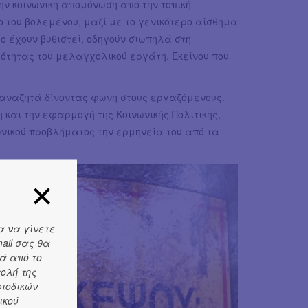
ην κοινωνική απομόνωση από την τοπική
ο του βολεμένου, μαζί με το γενικότερο αίσθημα
ο έχουν βυθιστεί, οδηγούν σιωπηλά στη
ότητας του μελαγχολικού εργάτη. Εκείνου που
.
ν αναζητά δίνοντας φωνή στους εργαζόμενους.
 και την εφαρμογή της Κοινωνικής Πολιτικής,
ωνικού προβλήματος την ερμηνεία του από τα
α να γίνετε
ail σας θα
ά από το
τολή της
ριοδικών
ικού