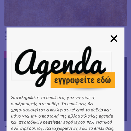
Διαβάσαμε: «Η πηγή των δακρύων» του Jean-Paul Dubois ||
Εκδ. Δώμα
DE-BOOK
#
Συμπληρώστε το email σας για να γίνετε
συνδρομητής στο deBόp. Το email σας θα
χρησιμοποιείται αποκλειστικά από το deBόp και
μόνο για την αποστολή της εβδομαδιαίας agenda
και περιοδικών newsletter ευρύτερου πολιτιστικού
Η Rene Karabash στις εκδόσεις Μεταίχμιο
ενδιαφέροντος. Καταχωρώντας εδώ το email σας,