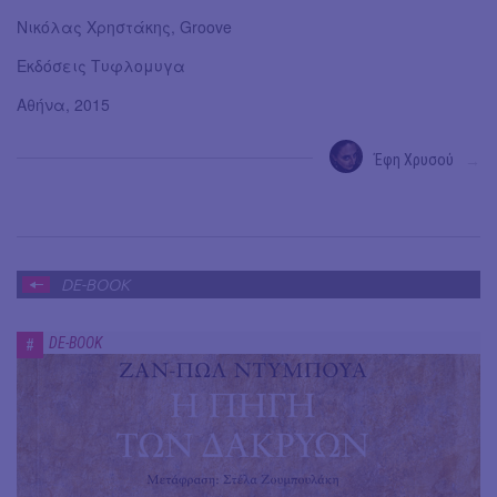
Νικόλας Χρηστάκης, Groove
Εκδόσεις Τυφλομυγα
Αθήνα, 2015
Έφη Χρυσού
→
DE-BOOK
DE-BOOK
#