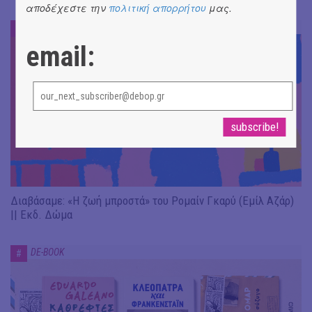
αποδέχεστε την
πολιτική απορρήτου
μας.
DE-BOOK
#
email:
Διαβάσαμε: «Η ζωή μπροστά» του Ρομαίν Γκαρύ (Εμίλ Αζάρ)
|| Εκδ. Δώμα
DE-BOOK
#