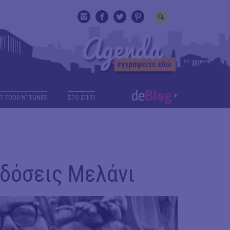
T FOOD N' TUNES
ΣΤΟ ΣΠΙΤΙ
κδόσεις Μελάνι