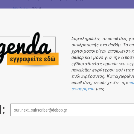
Μελάνι
, 2016
160 σελ.
Συμπληρώστε το email σας γι
συνδρομητής στο deBόp. Το em
χρησιμοποιείται αποκλειστικ
deBόp και μόνο για την αποσ
εβδομαδιαίας agenda και πε
newsletter ευρύτερου πολιτιστ
ενδιαφέροντος. Καταχωρώντ
DE-BOOK
email σας, αποδέχεστε την
πο
απορρήτου
μας.
DE-BOOK
DE-BOOK
#
#
l: