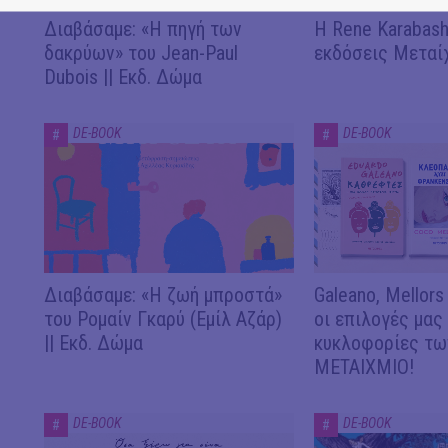
Διαβάσαμε: «Η πηγή των
Η Rene Karabash
δακρύων» του Jean-Paul
εκδόσεις Μεταί
Dubois || Εκδ. Δώμα
DE-BOOK
DE-BOOK
#
#
Διαβάσαμε: «Η ζωή μπροστά»
Galeano, Mellors
του Ρομαίν Γκαρύ (Εμίλ Αζάρ)
οι επιλογές μας
|| Εκδ. Δώμα
κυκλοφορίες των
ΜΕΤΑΙΧΜΙΟ!
DE-BOOK
DE-BOOK
#
#