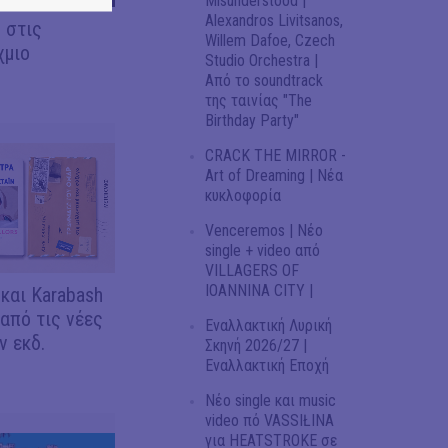
Misunderstood |
Alexandros Livitsanos,
 στις
Willem Dafoe, Czech
χμιο
Studio Orchestra |
Από το soundtrack
της ταινίας "The
Birthday Party"
CRACK THE MIRROR -
Art of Dreaming | Νέα
κυκλοφορία
Venceremos | Νέο
single + video από
VILLAGERS OF
IOANNINA CITY |
 και Karabash
 από τις νέες
Εναλλακτική Λυρική
 εκδ.
Σκηνή 2026/27 |
Εναλλακτική Εποχή
Νέο single και music
video πό VASSIŁINA
για HEATSTROKE σε