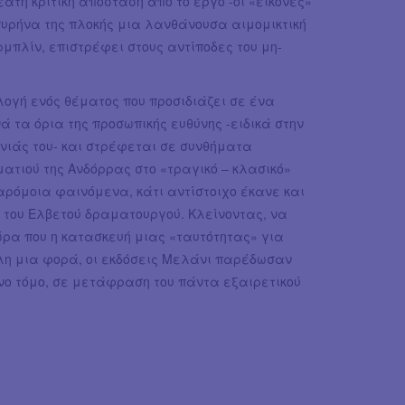
τή κριτική απόσταση από το έργο -οι «εικόνες»
 πυρήνα της πλοκής μια λανθάνουσα αιμομικτική
πλίν, επιστρέφει στους αντίποδες του μη-
λογή ενός θέματος που προσιδιάζει σε ένα
ά τα όρια της προσωπικής ευθύνης -ειδικά στην
ενιάς του- και στρέφεται σε συνθήματα
ματιού της Ανδόρρας στο «τραγικό – κλασικό»
αρόμοια φαινόμενα, κάτι αντίστοιχο έκανε και
 του Ελβετού δραματουργού. Κλείνοντας, να
ώρα που η κατασκευή μιας «ταυτότητας» για
λλη μια φορά, οι εκδόσεις Μελάνι παρέδωσαν
νο τόμο, σε μετάφραση του πάντα εξαιρετικού