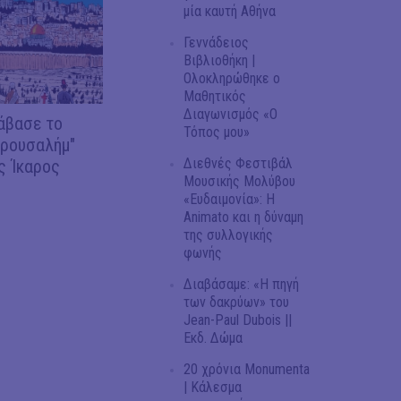
μία καυτή Αθήνα
Γεννάδειος
Βιβλιοθήκη |
Ολοκληρώθηκε ο
Μαθητικός
Διαγωνισμός «Ο
άβασε το
Τόπος μου»
ερουσαλήμ"
Διεθνές Φεστιβάλ
ς Ίκαρος
Μουσικής Μολύβου
«Ευδαιμονία»: Η
Animato και η δύναμη
της συλλογικής
φωνής
Διαβάσαμε: «Η πηγή
των δακρύων» του
Jean-Paul Dubois ||
Εκδ. Δώμα
20 χρόνια Monumenta
| Κάλεσμα