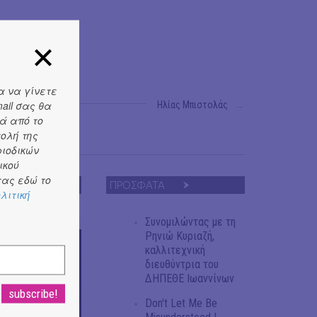
α να γίνετε
ail σας θα
Ηλίας Μπιστολάς
→
ά από το
τολή της
ριοδικών
ικού
ας εδώ το
ΠΡΟΣΦΑΤΑ
λιτική
Συνομιλώντας με τη
Ρηνιώ Κυριαζή,
καλλιτεχνική
διευθύντρια του
ΔΗΠΕΘΕ Ιωαννίνων
Don't Let Me Be