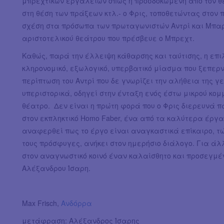
μπρεχτικών εργαλείων όπως η προσδοκώμενη από τον θεα
στη θέση των πράξεων κτλ.- ο Φρις, τοποθετώντας στον
σχέση στα πρόσωπα των πρωταγωνιστών Αντρί και Μπαρμ
αριστοτελικού θεάτρου που πρέσβευε ο Μπρεχτ.
Καθώς, παρά την έλλειψη κάθαρσης και ταύτισης, η επι
κληρονομικό, εξωλογικό, υπερβατικό μίασμα που ξεπερν
περίπτωση του Αντρί που δε γνωρίζει την αλήθεια της γ
υπεριστορικά, οδηγεί στην ένταξη ενός έστω μικρού κομ
θέατρο. Δεν είναι η πρώτη φορά που ο Φρις διερευνά π
στον εκπληκτικό Homo Faber, ένα από τα καλύτερα έργα
αναφερθεί πως το έργο είναι αναγκαστικά επίκαιρο, τ
τους πρόσφυγες, ανήκει στον ημερήσιο διάλογο. Για ά
στον αναγνωστικό κοινό έναν καλαίσθητο και προσεγμέ
Αλέξανδρου Ίσαρη.
Max Frisch,
Ανδόρρα
μετάφραση: Αλέξανδρος Ίσαρης