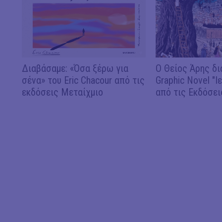
Διαβάσαμε: «Όσα ξέρω για
Ο Θείος Άρης δι
σένα» του Eric Chacour από τις
Graphic Novel "Ι
εκδόσεις Μεταίχμιο
από τις Εκδόσει