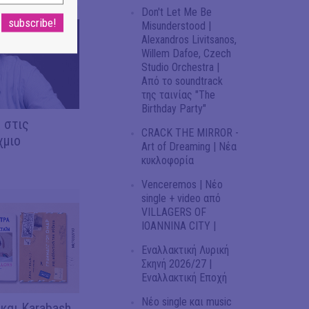
Don't Let Me Be
Misunderstood |
Alexandros Livitsanos,
Willem Dafoe, Czech
Studio Orchestra |
Από το soundtrack
της ταινίας "The
Birthday Party"
 στις
CRACK THE MIRROR -
χμιο
Art of Dreaming | Νέα
κυκλοφορία
Venceremos | Νέο
single + video από
VILLAGERS OF
IOANNINA CITY |
Εναλλακτική Λυρική
Σκηνή 2026/27 |
Εναλλακτική Εποχή
Νέο single και music
 και Karabash