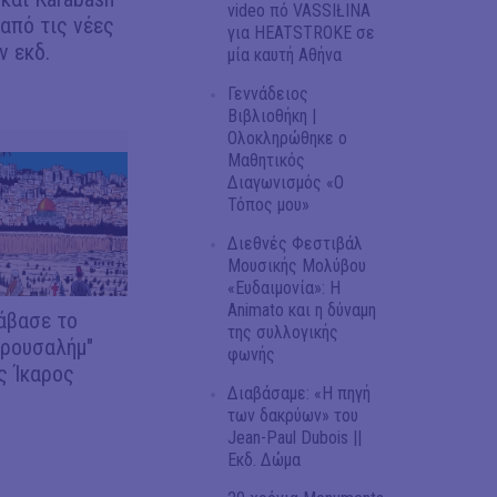
video πό VASSIŁINA
 από τις νέες
για HEATSTROKE σε
 εκδ.
μία καυτή Αθήνα
Γεννάδειος
Βιβλιοθήκη |
Ολοκληρώθηκε ο
Μαθητικός
Διαγωνισμός «Ο
Τόπος μου»
Διεθνές Φεστιβάλ
Μουσικής Μολύβου
«Ευδαιμονία»: Η
Animato και η δύναμη
άβασε το
της συλλογικής
ερουσαλήμ"
φωνής
ς Ίκαρος
Διαβάσαμε: «Η πηγή
των δακρύων» του
Jean-Paul Dubois ||
Εκδ. Δώμα