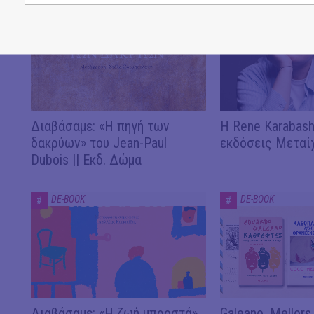
DE-BOOK
DE-BOOK
#
#
Διαβάσαμε: «Η πηγή των
Η Rene Karabash
δακρύων» του Jean-Paul
εκδόσεις Μεταί
Dubois || Εκδ. Δώμα
DE-BOOK
DE-BOOK
#
#
Διαβάσαμε: «Η ζωή μπροστά»
Galeano, Mellors