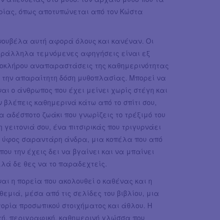
ορίας, όπως αποτυπώνεται από τον Κώστα
νουβέλα αυτή αφορά όλους και κανέναν. Οι
ράλληλα τεμνόμενες αφηγήσεις είναι εξ
οκλήρου αναπαραστάσεις της καθημερινότητας
 την απαραίτητη δόση μυθοπλασίας. Μπορεί να
ναι ο άνθρωπος που έχει μείνει χωρίς στέγη και
ν βλέπεις καθημερινά κάτω από το σπίτι σου,
α αδέσποτο ζωάκι που γνωρίζεις το τρέξιμό του
η γειτονιά σου, ένα πιτσιρικάς που τριγυρνάει
 ύφος σαραντάρη άνδρα, μια κοπέλα που από
που την έχεις δει να βγαίνει και να μπαίνει
λά δε θες να το παραδεχτείς.
ναι η πορεία που ακολουθεί ο καθένας και η
θεμιά, μέσα από τις σελίδες του βιβλίου, μια
τορία προσωπικού στοιχήματος και άθλου. Η
τή, περιγραφική, καθημερινή γλώσσα που