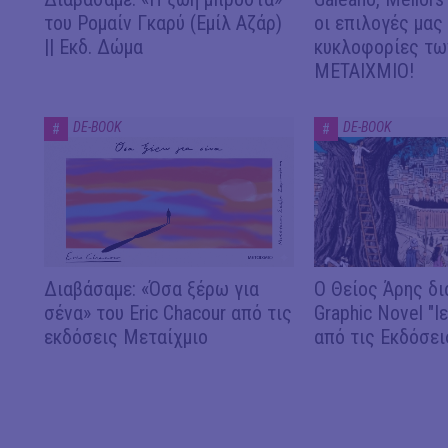
του Ρομαίν Γκαρύ (Εμίλ Αζάρ)
οι επιλογές μας
|| Εκδ. Δώμα
κυκλοφορίες των
ΜΕΤΑΙΧΜΙΟ!
DE-BOOK
DE-BOOK
#
#
Διαβάσαμε: «Όσα ξέρω για
Ο Θείος Άρης δι
σένα» του Eric Chacour από τις
Graphic Novel "Ι
εκδόσεις Μεταίχμιο
από τις Εκδόσει