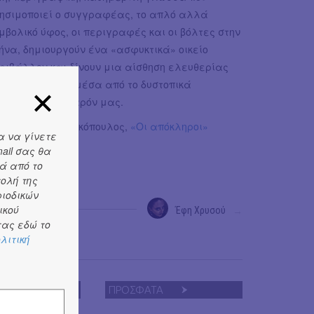
ησιμοποιεί ο συγγραφέας, το απλό αλλά
μβολικό ύφος, οι περιγραφές και οι βόλτες στην
ήνα, δημιουργούν ένα «ασφυκτικά» οικείο
ριβάλλον και δίνουν μια αίσθηση ελευθερίας
ι καθαρότητας μέσα από το δυστοπικά
αμορφωμένο παρόν μας.
στας Γραμματικόπουλος,
«Οι απόκληροι»
α να γίνετε
ail σας θα
δόσεις
Βακχικόν
ά από το
τολή της
ριοδικών
ικού
Έφη Χρυσού
→
ας εδώ το
λιτική
ΠΡΟΣΦΑΤΑ