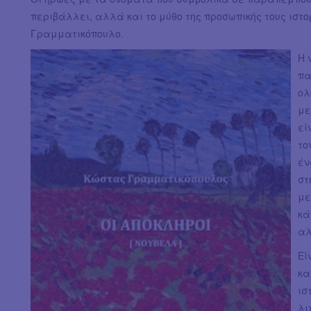
περιβάλλει, αλλά και το μύθο της προσωπικής τους ιστ
Γραμματικόπουλο.
Η 
πα
ολ
με
εί
το
έν
στ
με
κά
αλ
Εί
κα
ισ
λι