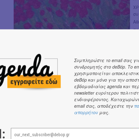
χρ
συ
Αθ
πε
κα
δι
Κώ
Συμπληρώστε το email σας γι
συνδρομητής στο deBόp. Το em
Εκ
χρησιμοποιείται αποκλειστικ
Αθήνα, Ιανουάριος 2017
deBόp και μόνο για την αποσ
εβδομαδιαίας agenda και πε
newsletter ευρύτερου πολιτιστ
ενδιαφέροντος. Καταχωρώντ
email σας, αποδέχεστε την
πο
απορρήτου
μας.
DE-BOOK
l: