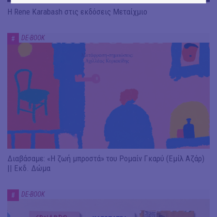
Η Rene Karabash στις εκδόσεις Μεταίχμιο
DE-BOOK
#
Διαβάσαμε: «Η ζωή μπροστά» του Ρομαίν Γκαρύ (Εμίλ Αζάρ)
|| Εκδ. Δώμα
DE-BOOK
#