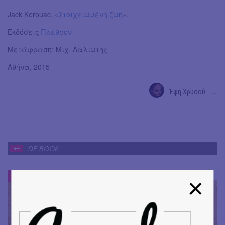
Jack Kerouac, «
Στοιχειωμένη ζωή
».
Εκδόσεις
Πλέθρον
Μετάφραση: Μιχ. Λαλιώτης
Αθήνα, 2015
Έφη Χρυσού
→
DE-BOOK
DE-BOOK
#