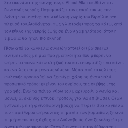
Στο άκουσμα της ποινής του, ο Ahmet Altan αισθάνεται
ζωντανός νεκρός. Παρομοιάζει τον εαυτό του με τον
Δάντη που μπαίνει στην κόλαση χωρίς τον Βιργίλιο στο
πλευρό του.Αισθάνεται πως γλιστράει προς τα κάτω, από
τον κύκλο της νεκρής ζωής σε έναν χαμηλότερο, όπου η
τιμωρία θα ήταν πιο σκληρή.
Πίσω από τα κάγκελα συνειδητοποιεί ότι βρίσκεται
αντιμέτωπος με μια πραγματικότητα που μπορεί να
φέρει τα πάνω κάτω στη ζωή του και αποφασίζει να κάνει
και να λέει το μη αναμενόμενο. Μέσα από το κελί της
φυλακής προσπαθεί να ξεφύγει χάρη σε έναν πολύ
προσωπικό τρόπο: εκείνον του ονείρου, της σκέψης , της
γραφής. Ενώ τα πάντα γύρω του μαρτυρούν αγωνία και
μοναξιά, εκείνος επινοεί τρόπους για να επιβιώσει. Όταν
ξυπνάει με τη φθινοπωρινή βροχή να πέφτει στα κάγκελα
του παράθυρου φέρνοντας τη μανία των βοριάδων, ξεκινά
τη μέρα του στις όχθες του Δούναβη σε ένα ξενοδοχείο με
αναμμένους πυρσούς. Όταν ξυπνάει με τον ψίθυρο του