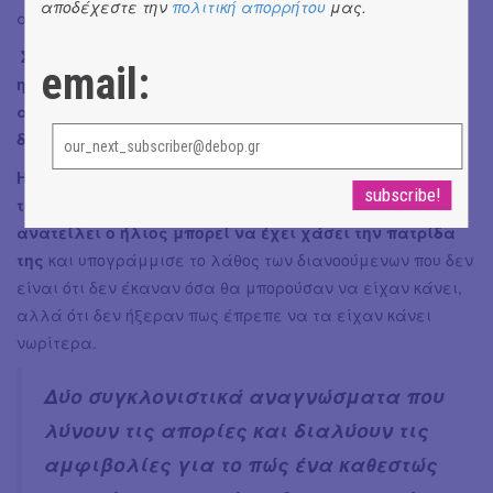
αποδέχεστε την
πολιτική απορρήτου
μας.
ανώτατου άρχοντα.
Σκοπός του βιβλίου δεν είναι να διηγηθεί πώς χάθηκε
email:
η δημοκρατία στην Τουρκία, αλλά να αποτελέσει μια
απόπειρα να αντληθούν διδάγματα από την όλη
διαδικασία προς όφελος του υπόλοιπου κόσμου.
Η Ece Temelkuran έγραψε ένα βιβλίο για να εκφράσει
τον φόβο που νιώθει συνειδητοποιώντας ότι μέχρι να
ανατείλει ο ήλιος μπορεί να έχει χάσει την πατρίδα
της
και υπογράμμισε το λάθος των διανοούμενων που δεν
είναι ότι δεν έκαναν όσα θα μπορούσαν να είχαν κάνει,
αλλά ότι δεν ήξεραν πως έπρεπε να τα είχαν κάνει
νωρίτερα.
Δύο συγκλονιστικά αναγνώσματα που
λύνουν τις απορίες και διαλύουν τις
αμφιβολίες για το πώς ένα καθεστώς