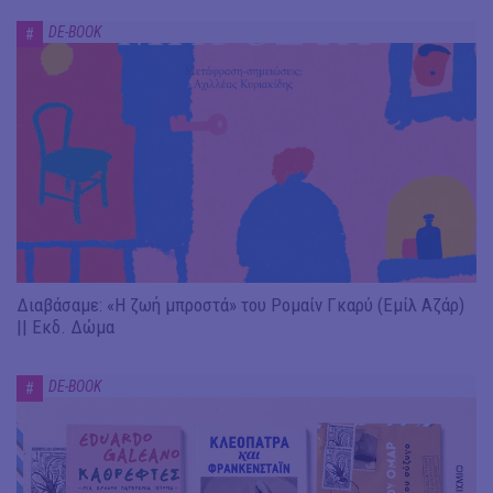
DE-BOOK
#
Διαβάσαμε: «Η ζωή μπροστά» του Ρομαίν Γκαρύ (Εμίλ Αζάρ)
|| Εκδ. Δώμα
DE-BOOK
#