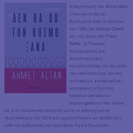
Η περίπτωση του Ahmet Altan
είναι κατευθείαν
βγαλμένη από το σύμπαν
του 1984 του George Orwell
και της Δίκης του Franz
Kafka. Ο Τούρκος
συγγραφέας και
δημοσιογράφος
καταδικάστηκε να περάσει
την υπόλοιπη ζωή του στη
φυλακή με χαλκευμένες
κατηγορίες εξαιτίας
κάποιων ακίνδυνων
παρατηρήσεων που έκανε
σε μια τηλεοπτική εκπομπή μετά το αποτυχημένο
πραξικόπημα του 2016 και ερμηνεύτηκαν ως προδοτικές
από την κυβέρνηση του προέδρου Ταγίπ Ερντογάν.