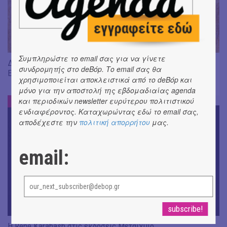
Συμπληρώστε το email σας για να γίνετε
Διαβάσαμε: «Η πηγή των δακρύων» του Jean-Paul Dubois ||
συνδρομητής στο deBόp. Το email σας θα
Εκδ. Δώμα
χρησιμοποιείται αποκλειστικά από το deBόp και
μόνο για την αποστολή της εβδομαδιαίας agenda
και περιοδικών newsletter ευρύτερου πολιτιστικού
DE-BOOK
#
ενδιαφέροντος. Καταχωρώντας εδώ το email σας,
αποδέχεστε την
πολιτική απορρήτου
μας.
email:
Η Rene Karabash στις εκδόσεις Μεταίχμιο