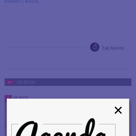
Εκδόσεις Ίκαρος
Έφη Χρυσού
→
DE-BOOK
DE-BOOK
#