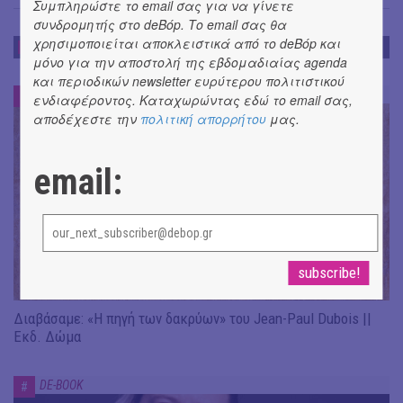
Συμπληρώστε το email σας για να γίνετε
συνδρομητής στο deBόp. Το email σας θα
χρησιμοποιείται αποκλειστικά από το deBόp και
DE-BOOK
μόνο για την αποστολή της εβδομαδιαίας agenda
και περιοδικών newsletter ευρύτερου πολιτιστικού
DE-BOOK
#
ενδιαφέροντος. Καταχωρώντας εδώ το email σας,
αποδέχεστε την
πολιτική απορρήτου
μας.
email:
Διαβάσαμε: «Η πηγή των δακρύων» του Jean-Paul Dubois ||
Εκδ. Δώμα
DE-BOOK
#