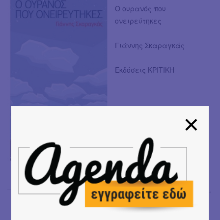
O ουρανός που
ονειρεύτηκες
Γιάννης Σκαραγκάς
Εκδόσεις ΚΡΙΤΙΚΗ
Μαρία Σπανουδάκη
→