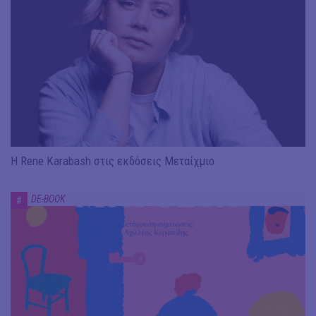
Η Rene Karabash στις εκδόσεις Μεταίχμιο
DE-BOOK
#