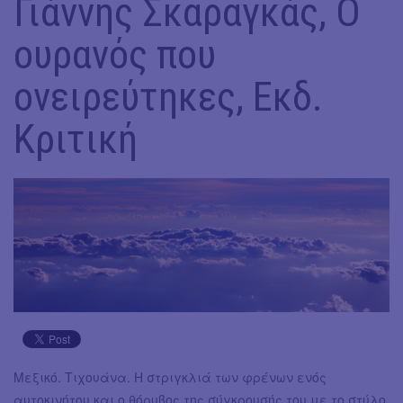
Γιάννης Σκαραγκάς, Ο
ουρανός που
ονειρεύτηκες, Εκδ.
Κριτική
Mεξικό. Τιχουάνα. Η στριγκλιά των φρένων ενός
αυτοκινήτου και ο θόρυβος της σύγκρουσής του με το στύλο