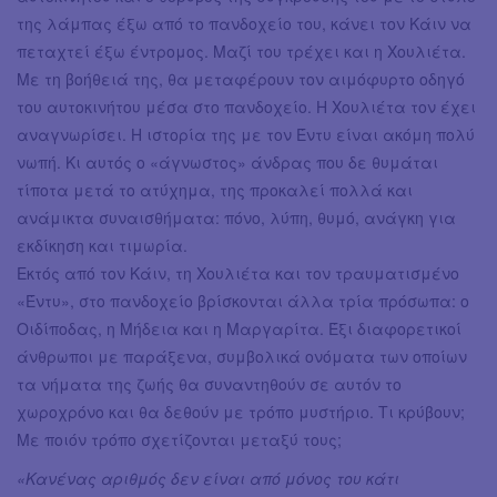
της λάμπας έξω από το πανδοχείο του, κάνει τον Κάιν να
πεταχτεί έξω έντρομος. Μαζί του τρέχει και η Χουλιέτα.
Με τη βοήθειά της, θα μεταφέρουν τον αιμόφυρτο οδηγό
του αυτοκινήτου μέσα στο πανδοχείο. Η Χουλιέτα τον έχει
αναγνωρίσει. Η ιστορία της με τον Έντυ είναι ακόμη πολύ
νωπή. Κι αυτός ο «άγνωστος» άνδρας που δε θυμάται
τίποτα μετά το ατύχημα, της προκαλεί πολλά και
ανάμικτα συναισθήματα: πόνο, λύπη, θυμό, ανάγκη για
εκδίκηση και τιμωρία.
Εκτός από τον Κάιν, τη Χουλιέτα και τον τραυματισμένο
«Έντυ», στο πανδοχείο βρίσκονται άλλα τρία πρόσωπα: ο
Οιδίποδας, η Μήδεια και η Μαργαρίτα. Έξι διαφορετικοί
άνθρωποι με παράξενα, συμβολικά ονόματα των οποίων
τα νήματα της ζωής θα συναντηθούν σε αυτόν το
χωροχρόνο και θα δεθούν με τρόπο μυστήριο. Τι κρύβουν;
Με ποιόν τρόπο σχετίζονται μεταξύ τους;
«Κανένας αριθμός δεν είναι από μόνος του κάτι